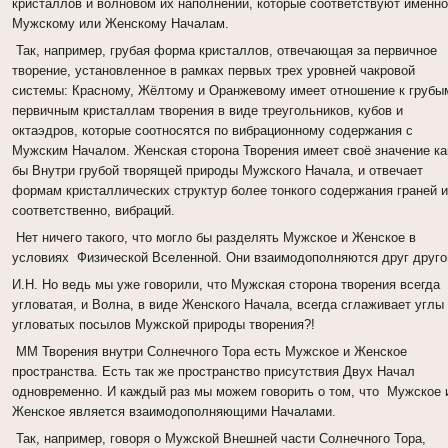
кристаллов и волновом их наполнении, которые соответствуют именн
Мужскому или Женскому Началам.
Так, например, грубая форма кристаллов, отвечающая за первичное
творение, установленное в рамках первых трех уровней чакровой
системы: Красному, Жёлтому и Оранжевому имеет отношение к грубы
первичным кристаллам творения в виде треугольников, кубов и
октаэдров, которые соотносятся по вибрационному содержания с
Мужским Началом. Женская сторона Творения имеет своё значение ка
бы Внутри грубой творящей природы Мужского Начала, и отвечает
формам кристаллических структур более тонкого содержания граней 
соответственно, вибраций.
Нет ничего такого, что могло бы разделять Мужское и Женское в
условиях Физической Вселенной. Они взаимодополняются друг друго
И.Н. Но ведь мы уже говорили, что Мужская сторона творения всегда
угловатая, и Волна, в виде Женского Начала, всегда сглаживает углы
угловатых посылов Мужской природы творения?!
ММ Творения внутри Солнечного Тора есть Мужское и Женское
пространства. Есть так же пространство присутствия Двух Начал
одновременно. И каждый раз мы можем говорить о том, что Мужское 
Женское является взаимодополняющими Началами.
Так, например, говоря о Мужской Внешней части Солнечного Тора,