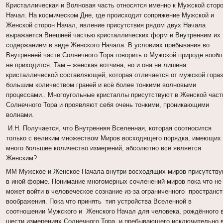
Кристаллическая и Волновая часть относятся именно к Мужской стор
Начал. На космическом Дне, где происходит сопряжение Мужской и
Женской сторон Начал, явление присутствия рядом двух Начала
выражается Внешней частью кристаллических форм и Внутренним их
содержанием в виде Женского Начала. В условиях пребывания во
Внутренней части Солнечного Тора говорить о Мужской природе вооб
не приходится. Там – женская вотчина, но и она не лишена
кристаллической составляющей, которая отличается от мужской гора
большим количеством граней и всё более тонкими волновыми
процессами.. Многоугольные кристаллы присутствуют в Женской част
Солнечного Тора и проявляют себя очень тонкими, проникающими
волнами.
И.Н. Получается, что Внутренняя Вселенная, которая соотносится
только с великим множеством Миров восходящего порядка, имеющих
много большее количество измерений, абсолютно всё является
Женским?
ММ Мужское и Женское Начала внутри восходящих миров присутств
в иной форме. Понимание многомерных сочленений миров пока что не
может войти в человеческое сознание из-за ограниченного пространс
воображения. Пока что принять тип устройства Вселенной в
соотношении Мужского и Женского Начал для человека, рождённого 
шести измерениях Солнечного Тора, и пребывающего исключительно 