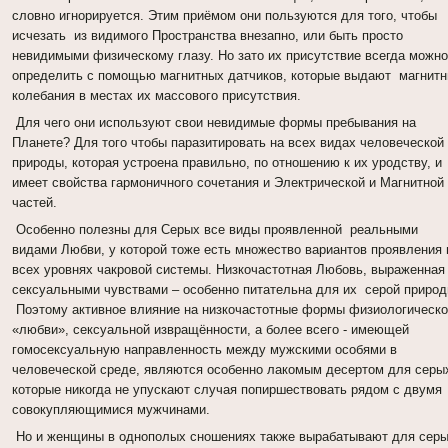
словно игнорируется. Этим приёмом они пользуются для того, чтобы
исчезать из видимого Пространства внезапно, или быть просто
невидимыми физическому глазу. Но зато их присутствие всегда можн
определить с помощью магнитных датчиков, которые выдают магнит
колебания в местах их массового присутствия.
Для чего они используют свои невидимые формы пребывания на
Планете? Для того чтобы паразитировать на всех видах человеческой
природы, которая устроена правильно, по отношению к их уродству, и
имеет свойства гармоничного сочетания и Электрической и Магнитной
частей.
Особенно полезны для Серых все виды проявленной реальными
видами Любви, у которой тоже есть множество вариантов проявления 
всех уровнях чакровой системы. Низкочастотная Любовь, выраженная
сексуальными чувствами – особенно питательна для их серой природ
Поэтому активное влияние на низкочастотные формы физиологическ
«любви», сексуальной извращённости, а более всего - имеющей
гомосексуальную направленность между мужскими особями в
человеческой среде, являются особенно лакомым десертом для серы
которые никогда не упускают случая попиршествовать рядом с двумя
совокупляющимися мужчинами.
Но и женщины в однополых сношениях также вырабатывают для сер