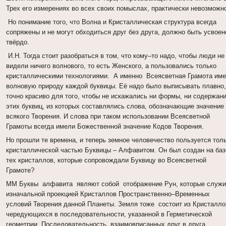
Трех его измерениях во всех своих помыслах, практически невозможн
Но понимание того, что Волна и Кристаллическая структура всегда
сопряжены и не могут обходиться друг без друга, должно быть усвоен
твёрдо.
И.Н. Тогда стоит разобраться в том, что кому–то надо, чтобы люди не
видели ничего волнового, то есть Женского, а пользовались только
кристаллическими технологиями. А именно Всеясветная Грамота име
волновую природу каждой буквицы. Её надо было выписывать плавно
точно красиво для того, чтобы не искажались ни формы, ни содержан
этих буквиц, из которых составлялись слова, обозначающие значение
всякого Творения. И слова при таком использовании Всеясветной
Грамоты всегда имели Божественной значение Кодов Творения.
Но прошли те времена, и теперь земное человечество пользуется тол
кристаллической частью Буквицы – Алфавитом. Он был создан на ба
тех кристаллов, которые сопровождали Буквицу во Всеясветной
Грамоте?
ММ Буквы алфавита являют собой отображение Рун, которые служ
изначальной проекцией Кристаллов Пространственно–Временных
условий Творения данной Планеты. Земля тоже состоит из Кристалло
чередующихся в последовательности, указанной в Герметической
геометрии. Последовательность, взаимовписанных друг в друга