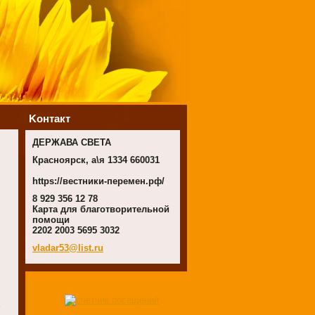
Koнтакт
ДЕРЖАВА СВЕТА
Красноярск, а\я 1334 660031
https://вестники-перемен.рф/
8 929 356 12 78
Карта для благотворительной
помощи
2202 2003 5695 3032
vladar53
@list.ru
х