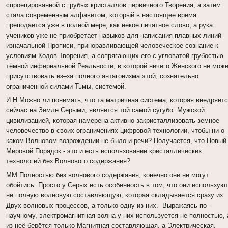
спроецированной с грубых кристаллов первичного Творения, а затем
стала современным алфавитом, который в настоящее время
преподается уже в полной мере, как некое печатное слово, а рука
учеников уже не приобретает навыков для написания плавных линий
изначальной Прописи, приноравливающей человеческое сознание к
условиям Кодов Творения, а сопрягающих его с угловатой грубостью
тёмной инфернальной Реальности, в которой ничего Женского не мож
присутствовать из–за полного антагонизма этой, сознательно
ограниченной силами Тьмы, системой.
И.Н Можно ли понимать, что та матричная система, которая внедряет
сейчас на Земле Серыми, является той самой сугубо Мужской
цивилизацией, которая намерена активно закристаллизовать земное
человечество в своих ограничениях цифровой технологии, чтобы ни о
каком Волновом возрождении не было и речи? Получается, что Новый
Мировой Порядок - это и есть использование кристаллических
технологий без Волнового содержания?
ММ Полностью без волнового содержания, конечно они не могут
обойтись. Просто у Серых есть особенность в том, что они использую
не полную волновую составляющую, которая складывается сразу из
Двух волновых процессов, а только одну из них. Выражаясь по -
научному, электромагнитная волна у них используется не полностью, 
из неё берётся только Магнитная составляющая, а Электрическая,