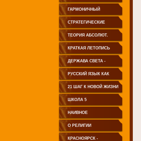
ГАРМОНИЧНЫЙ
ЧЕЛОВЕК
СТРАТЕГИЧЕСКИЕ
ЧЕРТЫ УКЛАДА
ТЕОРИЯ АБСОЛЮТ.
ГОСУДАРСТВА
СВЕТА
КРАТКАЯ ЛЕТОПИСЬ
ПРИНЦИПИАЛЬНО
ЧЕЛОВЕЧЕСТВА
ДЕРЖАВА СВЕТА -
НОВОГО ТИПА
ВЕНЕЦ ЧЕЛОВЕЧЕСТВА
РУССКИЙ ЯЗЫК КАК
ЧАСТЬ МАТРИЦЫ
21 ШАГ К НОВОЙ ЖИЗНИ
ТВОРЕНИЯ
ШКОЛА 5
НАИВНОЕ
СВЕТОПРЕДСТАВЛЕНИЕ
О РЕЛИГИИ
КРАСНОЯРСК -