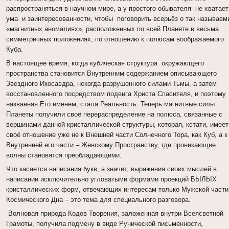
распространяться в научном мире, а у простого обывателя не хватает
ума и заинтересованности, чтобы поговорить всерьёз о так называем
«магнитных аномалиях», расположенных по всей Планете в весьма
симметричных положениях, по отношению к полюсам воображаемого
Куба.
В настоящее время, когда кубическая структура окружающего
пространства становится Внутренним содержанием описывающего
Звездного Икосаэдра, некогда разрушенного силами Тьмы, а затем
восстановленного посредством подвига Христа Спасителя, и поэтому
названная Его именем, стала Реальность. Теперь магнитные силы
Планеты получили своё перераспределение на полюса, связанные с
вершинами данной кристаллической структуры, которая, кстати, имеет
своё отношение уже не к Внешней части Солнечного Тора, как Куб, а к
Внутренней его части – Женскому Пространству, где проникающие
волны становятся преобладающими.
Что касается написания букв, а значит, выражения своих мыслей в
написании исключительно угловатыми формами проекций БЫЛЫХ
кристаллических форм, отвечающих интересам только Мужской части
Космического Дна – это тема для специального разговора.
Волновая природа Кодов Творения, заложенная внутри Всеясветной
Грамоты, получила подмену в виде Рунической письменности,