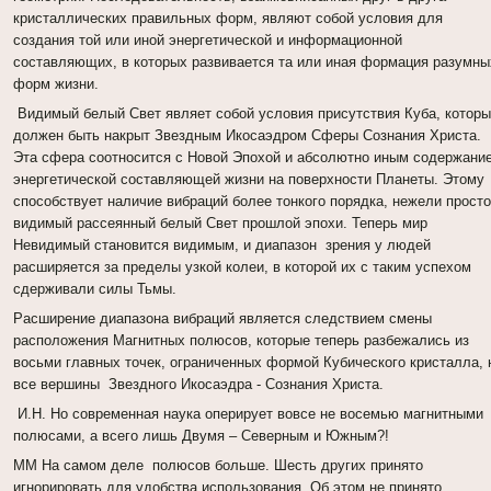
кристаллических правильных форм, являют собой условия для
создания той или иной энергетической и информационной
составляющих, в которых развивается та или иная формация разумны
форм жизни.
Видимый белый Свет являет собой условия присутствия Куба, котор
должен быть накрыт Звездным Икосаэдром Сферы Сознания Христа.
Эта сфера соотносится с Новой Эпохой и абсолютно иным содержани
энергетической составляющей жизни на поверхности Планеты. Этому
способствует наличие вибраций более тонкого порядка, нежели прост
видимый рассеянный белый Свет прошлой эпохи. Теперь мир
Невидимый становится видимым, и диапазон зрения у людей
расширяется за пределы узкой колеи, в которой их с таким успехом
сдерживали силы Тьмы.
Расширение диапазона вибраций является следствием смены
расположения Магнитных полюсов, которые теперь разбежались из
восьми главных точек, ограниченных формой Кубического кристалла, 
все вершины Звездного Икосаэдра - Сознания Христа.
И.Н. Но современная наука оперирует вовсе не восемью магнитными
полюсами, а всего лишь Двумя – Северным и Южным?!
ММ На самом деле полюсов больше. Шесть других принято
игнорировать для удобства использования. Об этом не принято