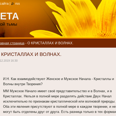
 сайта
|
rss
ЕТА
акой тьмы
авная страница
-
О КРИСТАЛЛАХ И ВОЛНАХ.
 КРИСТАЛЛАХ И ВОЛНАХ.
12.2019 16:30
И.Н. Как взаимодействуют Женское и Мужское Начала - Кристаллы и
Волны внутри Творения?
ММ Мужское Начало имеет своё представительство и в Волнах, и в
Кристаллах. Нельзя в полной мере разделять действие Двух Начал
исключительно по признакам кристаллической или волновой природы.
Оба эти явления присутствуют в полной мере в каждом творении, и не
могут быть отделены друг от друга. Есть разница только в тех форма