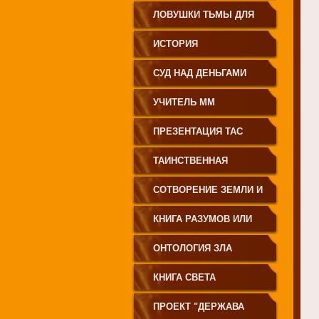
ЗЕМЛЕДЕЛИЕ
ЛОВУШКИ ТЬМЫ ДЛЯ
МОЛОДЁЖИ
ИСТОРИЯ
ПРОИСХОЖДЕНИЯ
СУД НАД ДЕНЬГАМИ
РУССКОГО НАРОДА
УЧИТЕЛЬ ММ
ПРЕЗЕНТАЦИЯ ТАС
ТАИНСТВЕННАЯ
СИБИРЬ
СОТВОРЕНИЕ ЗЕМЛИ И
ЕЁ ЖИТЕЛЕЙ
КНИГА РАЗУМОВ ИЛИ
ПОЛЕЙ
ОНТОЛОГИЯ ЗЛА
КНИГА СВЕТА
ПРОЕКТ "ДЕРЖАВА