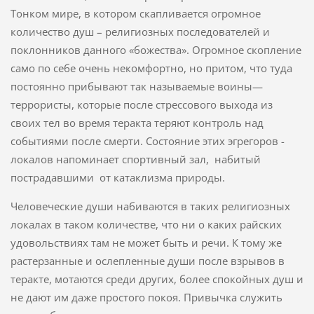
Тонком мире, в котором скапливается огромное
количество душ – религиозных последователей и
поклонников данного «божества». Огромное скопление
само по себе очень некомфортно, но притом, что туда
постоянно прибывают так называемые воины—
террористы, которые после стрессового выхода из
своих тел во время теракта теряют контроль над
событиями после смерти. Состояние этих эгрегоров -
локалов напоминает спортивный зал, набитый
пострадавшими от катаклизма природы.
Человеческие души набиваются в таких религиозных
локалах в таком количестве, что ни о каких райских
удовольствиях там не может быть и речи. К тому же
растерзанные и ослепленные души после взрывов в
теракте, мотаются среди других, более спокойных душ и
не дают им даже простого покоя. Привычка служить