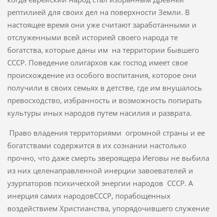
рептилией для своих дел на поверхности Земли. В
настоящее время они уже считают заработанными и
отслуженными всей историей своего народа те
богатства, которые даны им на территории бывшего
СССР. Поведение олигархов как господ имеет свое
происхождение из особого воспитания, которое они
получили в своих семьях в детстве, где им внушалось
превосходство, избранность и возможность попирать
культуры иных народов путем насилия и разврата.
Право владения территориями огромной страны и ее
богатствами содержится в их сознании настолько
прочно, что даже смерть звероящера Иеговы не выбила
из них целенаправленной инерции завоевателей и
узурпаторов психической энергии народов СССР. А
инерция самих народовСССР, порабощенных
воздействием Христианства, упорядочившего служение