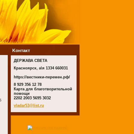
Koнтакт
ДЕРЖАВА СВЕТА
Красноярск, а\я 1334 660031
https://вестники-перемен.рф/
8 929 356 12 78
Карта для благотворительной
помощи
2202 2003 5695 3032
б
vladar53
@list.ru