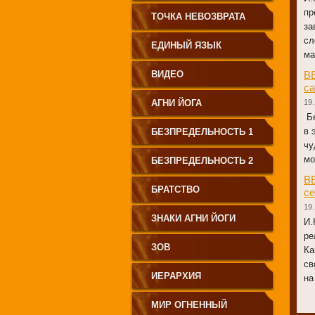
пр
СВЕТА"
ТОЧКА НЕВОЗВРАТА
за
сл
ЕДИНЫЙ ЯЗЫК
ма
ЧЕЛОВЕЧЕСТВА
ВИДЕО
В
с
АГНИ ЙОГА
19.
Бе
в 
БЕЗПРЕДЕЛЬНОСТЬ 1
чу
мо
БЕЗПРЕДЕЛЬНОСТЬ 2
В
БРАТСТВО
се
19.
ЗНАКИ АГНИ ЙОГИ
И.
ре
ЗОВ
Ка
св
ИЕРАРХИЯ
на
МИР ОГНЕННЫЙ