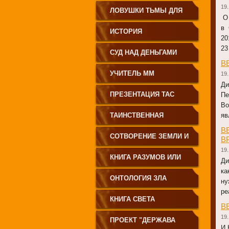
19.
ЗЕМЛЕДЕЛИЕ
ЛОВУШКИ ТЬМЫ ДЛЯ
О 
в 
МОЛОДЁЖИ
ИСТОРИЯ
20
23
ПРОИСХОЖДЕНИЯ
СУД НАД ДЕНЬГАМИ
В
РУССКОГО НАРОДА
УЧИТЕЛЬ ММ
19.
Ди
ПРЕЗЕНТАЦИЯ ТАС
Пе
Во
ТАИНСТВЕННАЯ
яв
В
СИБИРЬ
СОТВОРЕНИЕ ЗЕМЛИ И
В
19.
ЕЁ ЖИТЕЛЕЙ
КНИГА РАЗУМОВ ИЛИ
Ди
ка
ПОЛЕЙ
ОНТОЛОГИЯ ЗЛА
ну
ре
КНИГА СВЕТА
В
19.
ПРОЕКТ "ДЕРЖАВА
И.