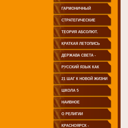
ГАРМОНИЧНЫЙ
ЧЕЛОВЕК
СТРАТЕГИЧЕСКИЕ
ЧЕРТЫ УКЛАДА
ТЕОРИЯ АБСОЛЮТ.
ГОСУДАРСТВА
СВЕТА
КРАТКАЯ ЛЕТОПИСЬ
ПРИНЦИПИАЛЬНО
ЧЕЛОВЕЧЕСТВА
ДЕРЖАВА СВЕТА -
НОВОГО ТИПА
ВЕНЕЦ ЧЕЛОВЕЧЕСТВА
РУССКИЙ ЯЗЫК КАК
ЧАСТЬ МАТРИЦЫ
21 ШАГ К НОВОЙ ЖИЗНИ
ТВОРЕНИЯ
ШКОЛА 5
НАИВНОЕ
СВЕТОПРЕДСТАВЛЕНИЕ
О РЕЛИГИИ
КРАСНОЯРСК -