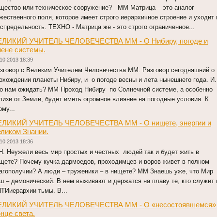
щество или техническое сооружение? ММ Матрица – это аналог
жественного поля, которое имеет строго иерархичное строение и уходит 
спредельность. ТЕХНО - Матрица же - это строго ограниченное...
ЕЛИКИЙ УЧИТЕЛЬ ЧЕЛОВЕЧЕСТВА ММ - О Нибиру, погоде и
ене системы.
10.2013 18:39
зговор с Великим Учителем Человечества ММ. Разговор сегодняшний о
охождении планеты Нибиру, и о погоде весны и лета нынешнего года. И.
о нам ожидать? ММ Проход Нибиру по Солнечной системе, а особенно
лизи от Земли, будет иметь огромное влияние на погодные условия. К
ому...
ЕЛИКИЙ УЧИТЕЛЬ ЧЕЛОВЕЧЕСТВА ММ - О нищете, энергии и
ликом Знании.
10.2013 18:36
Н. Неужели весь мир простых и честных людей так и будет жить в
щете? Почему кучка дармоедов, проходимцев и воров живет в полном
агополучии? А люди – труженики – в нищете? ММ Знаешь уже, что Мир
ш – демонический. В нем выживают и держатся на плаву те, кто служит 
ТИиерархии тьмы. В...
ЕЛИКИЙ УЧИТЕЛЬ ЧЕЛОВЕЧЕСТВА ММ - О «несостоявшемся»
нце света.