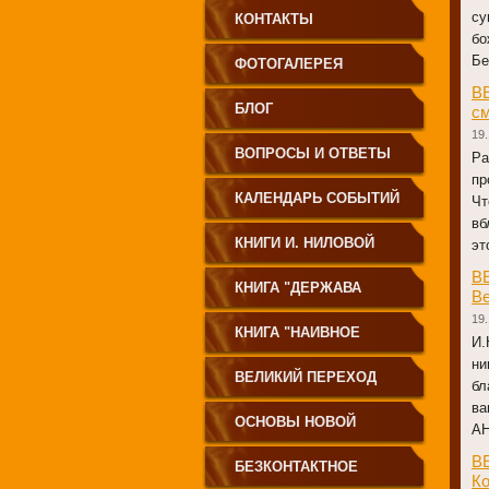
су
КОНТАКТЫ
бо
Бе
ФОТОГАЛЕРЕЯ
В
БЛОГ
см
19.
ВОПРОСЫ И ОТВЕТЫ
Ра
пр
КАЛЕНДАРЬ СОБЫТИЙ
Чт
вб
КНИГИ И. НИЛОВОЙ
эт
В
КНИГА "ДЕРЖАВА
Ве
19.
СВЕТА
КНИГА "НАИВНОЕ
И.
ни
СВЕТОПРЕСТАВЛЕНИЕ"
ВЕЛИКИЙ ПЕРЕХОД
бл
ва
ОСНОВЫ НОВОЙ
АН
В
ЦИВИЛИЗАЦИИ
БЕЗКОНТАКТНОЕ
Ко