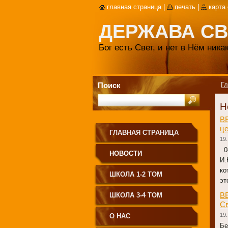
главная страница
|
печать
|
карта
ДЕРЖАВА СВ
Бог есть Свет, и нет в Нём ник
Поиск
Гл
Н
В
ц
ГЛАВНАЯ СТРАНИЦА
19.
08
НОВОСТИ
И.
ко
ШКОЛА 1-2 ТОМ
эт
В
ШКОЛА 3-4 ТОМ
Св
19.
О НАС
Бе