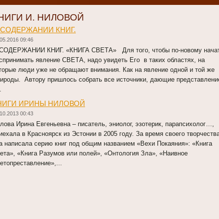
НИГИ И. НИЛОВОЙ
 СОДЕРЖАНИИ КНИГ.
05.2016 09:46
СОДЕРЖАНИИ КНИГ. «КНИГА СВЕТА» Для того, чтобы по-новому нача
спринимать явление СВЕТА, надо увидеть Его в таких областях, на
торые люди уже не обращают внимания. Как на явление одной и той же
ироды. Автору пришлось собрать все источники, дающие представлени
.
НИГИ ИРИНЫ НИЛОВОЙ
10.2013 00:43
лова Ирина Евгеньевна – писатель, эниолог, эзотерик, парапсихолог…,
иехала в Красноярск из Эстонии в 2005 году. За время своего творчеств
а написала серию книг под общим названием «Вехи Покаяния»: «Книга
ета», «Книга Разумов или полей», «Онтология Зла», «Наивное
етопреставление»,...