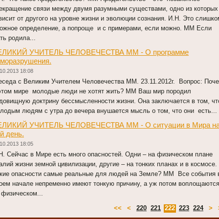
екращение связи между двумя разумными существами, одно из которых
висит от другого на уровне жизни и эволюции сознания. И.Н. Это слишко
ожное определение, а попроще и с примерами, если можно. ММ Если
ть родила...
ЕЛИКИЙ УЧИТЕЛЬ ЧЕЛОВЕЧЕСТВА ММ - О программе
аморазрушения.
10.2013 18:08
седа с Великим Учителем Человечества ММ. 23.11.2012г. Вопрос: Поч
этом мире молодые люди не хотят жить? ММ Ваш мир породил
довищную доктрину бессмысленности жизни. Она заключается в том, ч
лодым людям с утра до вечера внушается мысль о том, что они есть...
ЕЛИКИЙ УЧИТЕЛЬ ЧЕЛОВЕЧЕСТВА ММ - О ситуации в Мира н
й день.
10.2013 18:05
Н. Сейчас в Мире есть много опасностей. Одни – на физическом плане
алий жизни земной цивилизации, другие – на тонких планах и в космосе.
кие опасности самые реальные для людей на Земле? ММ Все события 
оем начале непременно имеют тонкую причину, а уж потом воплощаютс
 физическом...
<<
<
220
221
222
223
224
>