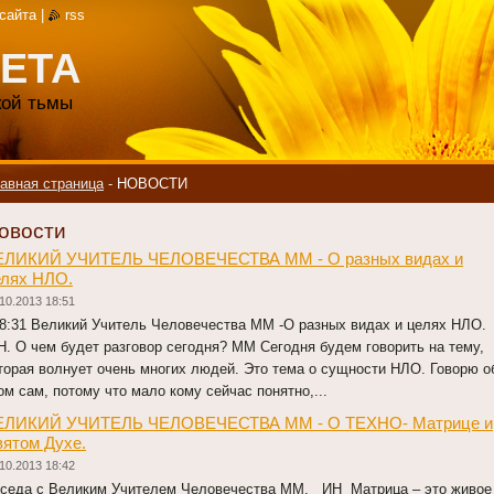
 сайта
|
rss
ЕТА
акой тьмы
авная страница
-
НОВОСТИ
овости
ЕЛИКИЙ УЧИТЕЛЬ ЧЕЛОВЕЧЕСТВА ММ - О разных видах и
елях НЛО.
10.2013 18:51
:31 Великий Учитель Человечества ММ -О разных видах и целях НЛО.
Н. О чем будет разговор сегодня? ММ Сегодня будем говорить на тему,
торая волнует очень многих людей. Это тема о сущности НЛО. Говорю о
ом сам, потому что мало кому сейчас понятно,...
ЕЛИКИЙ УЧИТЕЛЬ ЧЕЛОВЕЧЕСТВА ММ - О ТЕХНО- Матрице и
ятом Духе.
10.2013 18:42
седа с Великим Учителем Человечества ММ. ИН Матрица – это живое