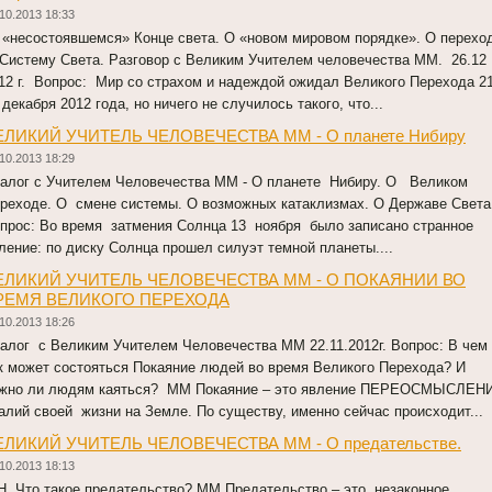
10.2013 18:33
«несостоявшемся» Конце света. О «новом мировом порядке». О перехо
Систему Света. Разговор с Великим Учителем человечества ММ. 26.12
12 г. Вопрос: Мир со страхом и надеждой ожидал Великого Перехода 21
 декабря 2012 года, но ничего не случилось такого, что...
ЕЛИКИЙ УЧИТЕЛЬ ЧЕЛОВЕЧЕСТВА ММ - О планете Нибиру
10.2013 18:29
алог с Учителем Человечества ММ - О планете Нибиру. О Великом
реходе. О смене системы. О возможных катаклизмах. О Державе Света
прос: Во время затмения Солнца 13 ноября было записано странное
ление: по диску Солнца прошел силуэт темной планеты....
ЕЛИКИЙ УЧИТЕЛЬ ЧЕЛОВЕЧЕСТВА ММ - О ПОКАЯНИИ ВО
РЕМЯ ВЕЛИКОГО ПЕРЕХОДА
10.2013 18:26
алог с Великим Учителем Человечества ММ 22.11.2012г. Вопрос: В че
к может состояться Покаяние людей во время Великого Перехода? И
жно ли людям каяться? ММ Покаяние – это явление ПЕРЕОСМЫСЛЕН
алий своей жизни на Земле. По существу, именно сейчас происходит...
ЕЛИКИЙ УЧИТЕЛЬ ЧЕЛОВЕЧЕСТВА ММ - О предательстве.
10.2013 18:13
Н. Что такое предательство? ММ Предательство – это незаконное