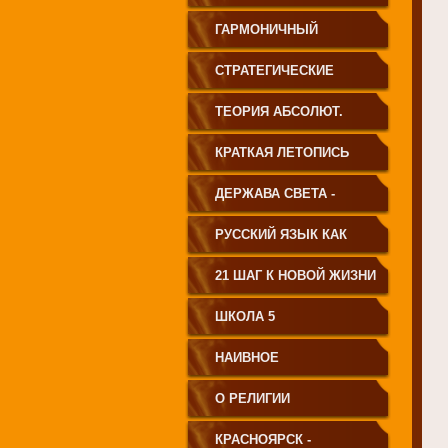
ГАРМОНИЧНЫЙ
ЧЕЛОВЕК
СТРАТЕГИЧЕСКИЕ
ЧЕРТЫ УКЛАДА
ТЕОРИЯ АБСОЛЮТ.
ГОСУДАРСТВА
СВЕТА
КРАТКАЯ ЛЕТОПИСЬ
ПРИНЦИПИАЛЬНО
ЧЕЛОВЕЧЕСТВА
ДЕРЖАВА СВЕТА -
НОВОГО ТИПА
ВЕНЕЦ ЧЕЛОВЕЧЕСТВА
РУССКИЙ ЯЗЫК КАК
ЧАСТЬ МАТРИЦЫ
21 ШАГ К НОВОЙ ЖИЗНИ
ТВОРЕНИЯ
ШКОЛА 5
НАИВНОЕ
СВЕТОПРЕДСТАВЛЕНИЕ
О РЕЛИГИИ
КРАСНОЯРСК -