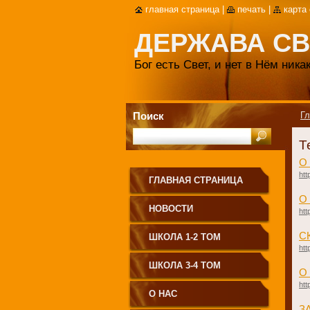
главная страница
|
печать
|
карта
ДЕРЖАВА СВ
Бог есть Свет, и нет в Нём ник
Поиск
Гл
Т
О
htt
ГЛАВНАЯ СТРАНИЦА
О
НОВОСТИ
htt
С
ШКОЛА 1-2 ТОМ
htt
ШКОЛА 3-4 ТОМ
О
htt
О НАС
​