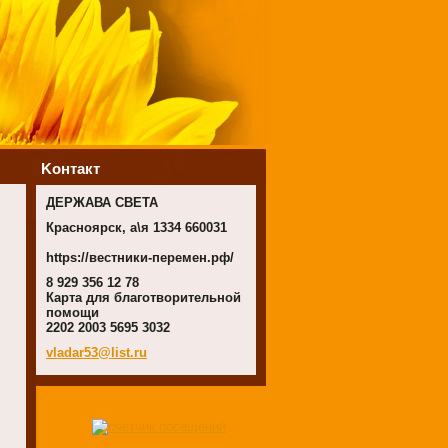
Koнтакт
ДЕРЖАВА СВЕТА
Красноярск, а\я 1334 660031
https://вестники-перемен.рф/
8 929 356 12 78
Карта для благотворительной
помощи
2202 2003 5695 3032
vladar53
@list.ru