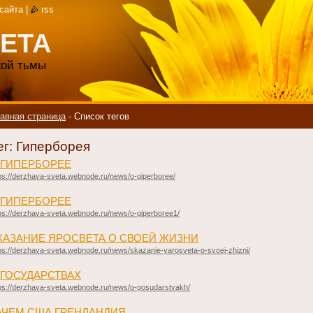
 сайта
|
rss
ЕТА
акой тьмы
авная страница
-
Список тегов
ег: Гиперборея
 ГИПЕРБОРЕЕ
ps://derzhava-sveta.webnode.ru/news/o-giperboree/
 ГИПЕРБОРЕЕ
ps://derzhava-sveta.webnode.ru/news/o-giperboree1/
КАЗАНИЕ ЯРОСВЕТА О СВОЕЙ ЖИЗНИ
ps://derzhava-sveta.webnode.ru/news/skazanie-yarosveta-o-svoej-zhizni/
 ГОСУДАРСТВАХ
ps://derzhava-sveta.webnode.ru/news/o-gosudarstvakh/
ЗАЧЕМ США ГРЕНЛАНДИЯ.