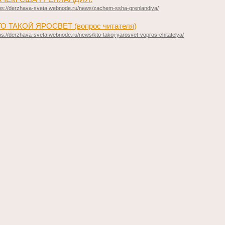
ps://derzhava-sveta.webnode.ru/news/zachem-ssha-grenlandiya/
ТО ТАКОЙ ЯРОСВЕТ (вопрос читателя)
ps://derzhava-sveta.webnode.ru/news/kto-takoj-yarosvet-vopros-chitatelya/