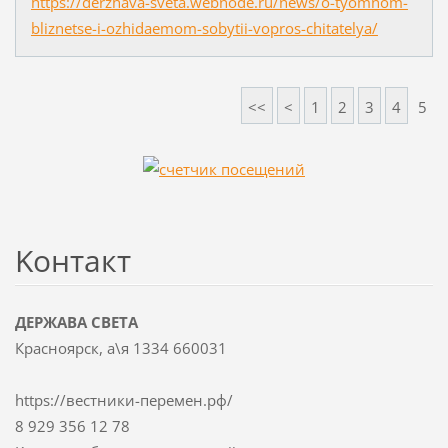
https://derzhava-sveta.webnode.ru/news/o-tyomnom-
bliznetse-i-ozhidaemom-sobytii-vopros-chitatelya/
<<
<
1
2
3
4
5
Koнтакт
ДЕРЖАВА СВЕТА
Красноярск, а\я 1334 660031
https://вестники-перемен.рф/
8 929 356 12 78