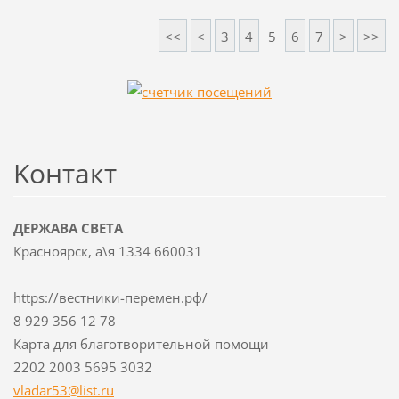
<<
<
3
4
5
6
7
>
>>
Koнтакт
ДЕРЖАВА СВЕТА
Красноярск, а\я 1334 660031
https://вестники-перемен.рф/
8 929 356 12 78
Карта для благотворительной помощи
2202 2003 5695 3032
vladar53
@list.ru