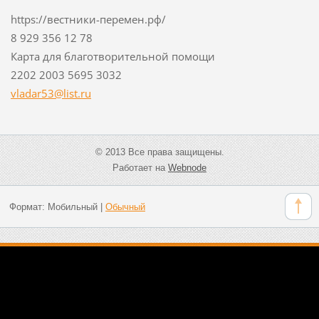
https://вестники-перемен.рф/
8 929 356 12 78
Карта для благотворительной помощи
2202 2003 5695 3032
vladar53
@list.ru
© 2013 Все права защищены.
Работает на
Webnode
Формат:
Мобильный
|
Обычный