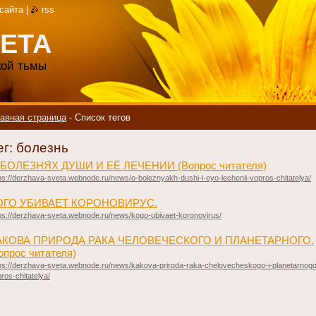
 сайта
|
rss
ЕТА
акой тьмы
авная страница
-
Список тегов
ег: болезнь
 БОЛЕЗНЯХ ДУШИ И ЕЁ ЛЕЧЕНИИ (Вопрос читателя)
ps://derzhava-sveta.webnode.ru/news/o-boleznyakh-dushi-i-eyo-lechenii-vopros-chitatelya/
ОГО УБИВАЕТ КОРОНОВИРУС.
ps://derzhava-sveta.webnode.ru/news/kogo-ubivaet-koronovirus/
АКОВА ПРИРОДА РАКА ЧЕЛОВЕЧЕСКОГО И ПЛАНЕТАРНОГО.
опрос читателя)
ps://derzhava-sveta.webnode.ru/news/kakova-priroda-raka-chelovecheskogo-i-planetarnogo
ros-chitatelya/