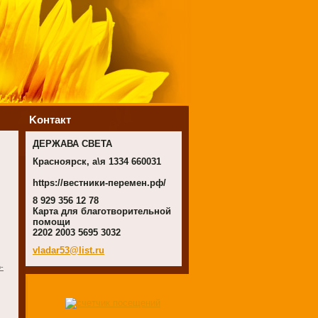
Koнтакт
ДЕРЖАВА СВЕТА
Красноярск, а\я 1334 660031
https://вестники-перемен.рф/
8 929 356 12 78
Карта для благотворительной
помощи
2202 2003 5695 3032
vladar53
@list.ru
-