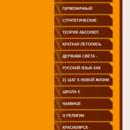
ГАРМОНИЧНЫЙ
ЧЕЛОВЕК
СТРАТЕГИЧЕСКИЕ
ЧЕРТЫ УКЛАДА
ТЕОРИЯ АБСОЛЮТ.
ГОСУДАРСТВА
СВЕТА
КРАТКАЯ ЛЕТОПИСЬ
ПРИНЦИПИАЛЬНО
ЧЕЛОВЕЧЕСТВА
ДЕРЖАВА СВЕТА -
НОВОГО ТИПА
ВЕНЕЦ ЧЕЛОВЕЧЕСТВА
РУССКИЙ ЯЗЫК КАК
ЧАСТЬ МАТРИЦЫ
21 ШАГ К НОВОЙ ЖИЗНИ
ТВОРЕНИЯ
ШКОЛА 5
НАИВНОЕ
СВЕТОПРЕДСТАВЛЕНИЕ
О РЕЛИГИИ
КРАСНОЯРСК -