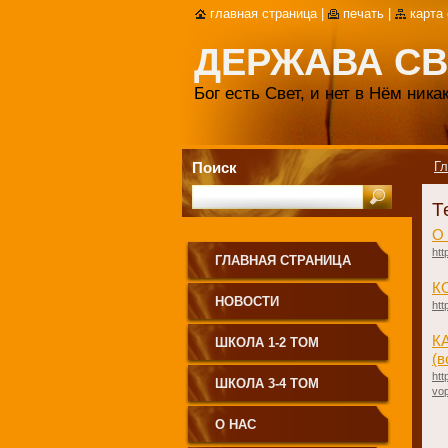
главная страница
|
печать
|
карта
ДЕРЖАВА СВ
Бог есть Свет, и нет в Нём ник
Поиск
Гл
Т
О
htt
ГЛАВНАЯ СТРАНИЦА
К
НОВОСТИ
htt
К
ШКОЛА 1-2 ТОМ
(в
htt
ШКОЛА 3-4 ТОМ
vop
О НАС