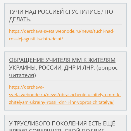
ТУЧИ НАД РОССИЕЙ СГУСТИЛИСЬ,ЧТО
ДЕЛАТЬ.
https://derzhava-sveta.webnode.ru/news/tuchi-nad-
rossiej-sgustilis-chto-delat/
ОБРАЩЕНИЕ УЧИТЕЛЯ ММ К ЖИТЕЛЯМ
УКРАИНЫ, РОССИИ, ДНР И ЛНР. (вопрос
читателя)
https://derzhava-
sveta.webnode.ru/news/obrashchenie-uchitelya-mm-k-
zhitelyam-ukrainy-rossii-dnr-i-lnr-vopros-chitatelya/
У ТРУСЛИВОГО ПОКОЛЕНИЯ ЕСТЬ ЕЩЁ