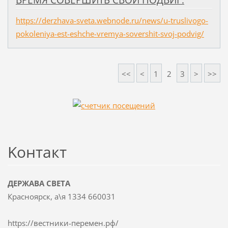
ВРЕМЯ СОВЕРШИТЬ СВОЙ ПОДВИГ.
https://derzhava-sveta.webnode.ru/news/u-truslivogo-
pokoleniya-est-eshche-vremya-sovershit-svoj-podvig/
<<
<
1
2
3
>
>>
Koнтакт
ДЕРЖАВА СВЕТА
Красноярск, а\я 1334 660031
https://вестники-перемен.рф/