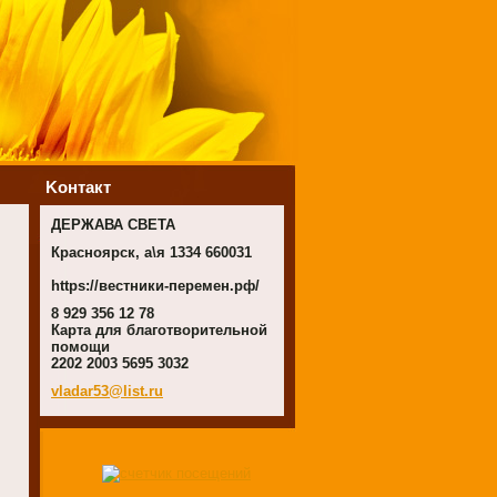
Koнтакт
ДЕРЖАВА СВЕТА
Красноярск, а\я 1334 660031
https://вестники-перемен.рф/
8 929 356 12 78
Карта для благотворительной
помощи
2202 2003 5695 3032
vladar53
@list.ru