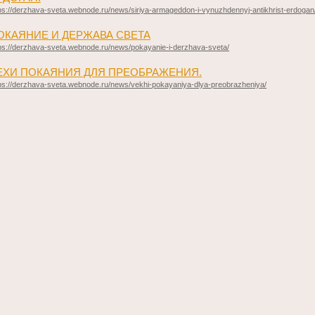
ps://derzhava-sveta.webnode.ru/news/siriya-armageddon-i-vynuzhdennyj-antikhrist-erdogan
ОКАЯНИЕ И ДЕРЖАВА СВЕТА
ps://derzhava-sveta.webnode.ru/news/pokayanie-i-derzhava-sveta/
ЕХИ ПОКАЯНИЯ ДЛЯ ПРЕОБРАЖЕНИЯ.
ps://derzhava-sveta.webnode.ru/news/vekhi-pokayaniya-dlya-preobrazheniya/