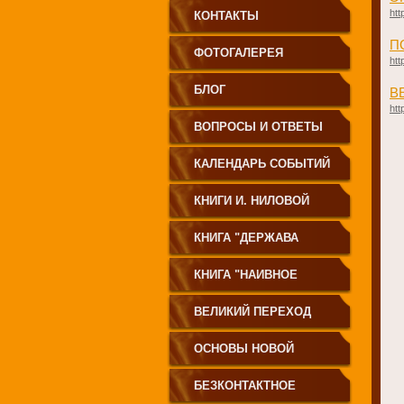
htt
КОНТАКТЫ
П
ФОТОГАЛЕРЕЯ
htt
БЛОГ
В
htt
ВОПРОСЫ И ОТВЕТЫ
КАЛЕНДАРЬ СОБЫТИЙ
КНИГИ И. НИЛОВОЙ
КНИГА "ДЕРЖАВА
СВЕТА
КНИГА "НАИВНОЕ
СВЕТОПРЕСТАВЛЕНИЕ"
ВЕЛИКИЙ ПЕРЕХОД
ОСНОВЫ НОВОЙ
ЦИВИЛИЗАЦИИ
БЕЗКОНТАКТНОЕ