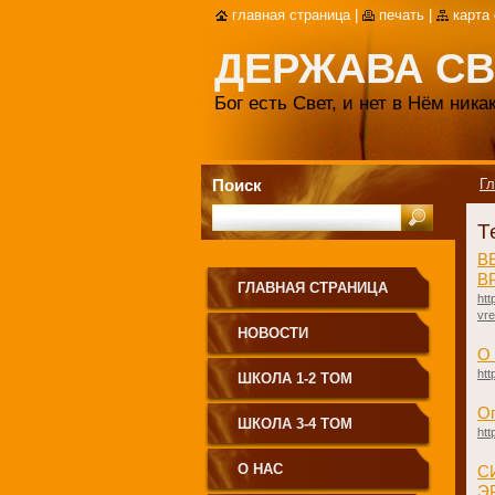
главная страница
|
печать
|
карта
ДЕРЖАВА СВ
Бог есть Свет, и нет в Нём ник
Поиск
Гл
Т
В
В
ГЛАВНАЯ СТРАНИЦА
htt
vr
НОВОСТИ
О
htt
ШКОЛА 1-2 ТОМ
Оп
ШКОЛА 3-4 ТОМ
htt
О НАС
С
Э