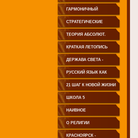
ГАРМОНИЧНЫЙ
ЧЕЛОВЕК
СТРАТЕГИЧЕСКИЕ
ЧЕРТЫ УКЛАДА
ТЕОРИЯ АБСОЛЮТ.
ГОСУДАРСТВА
СВЕТА
КРАТКАЯ ЛЕТОПИСЬ
ПРИНЦИПИАЛЬНО
ЧЕЛОВЕЧЕСТВА
ДЕРЖАВА СВЕТА -
НОВОГО ТИПА
ВЕНЕЦ ЧЕЛОВЕЧЕСТВА
РУССКИЙ ЯЗЫК КАК
ЧАСТЬ МАТРИЦЫ
21 ШАГ К НОВОЙ ЖИЗНИ
ТВОРЕНИЯ
ШКОЛА 5
НАИВНОЕ
СВЕТОПРЕДСТАВЛЕНИЕ
О РЕЛИГИИ
КРАСНОЯРСК -