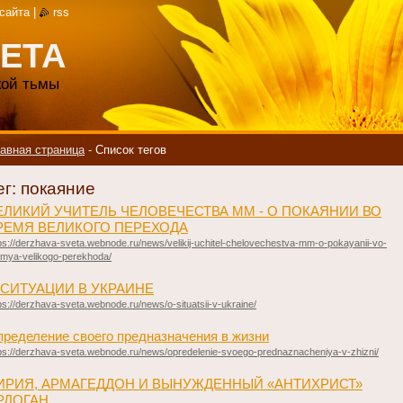
 сайта
|
rss
ЕТА
акой тьмы
авная страница
-
Список тегов
ег: покаяние
ЕЛИКИЙ УЧИТЕЛЬ ЧЕЛОВЕЧЕСТВА ММ - О ПОКАЯНИИ ВО
РЕМЯ ВЕЛИКОГО ПЕРЕХОДА
ps://derzhava-sveta.webnode.ru/news/velikij-uchitel-chelovechestva-mm-o-pokayanii-vo-
emya-velikogo-perekhoda/
 СИТУАЦИИ В УКРАИНЕ
ps://derzhava-sveta.webnode.ru/news/o-situatsii-v-ukraine/
ределение своего предназначения в жизни
ps://derzhava-sveta.webnode.ru/news/opredelenie-svoego-prednaznacheniya-v-zhizni/
ИРИЯ, АРМАГЕДДОН И ВЫНУЖДЕННЫЙ «АНТИХРИСТ»
РДОГАН.