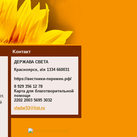
Koнтакт
ДЕРЖАВА СВЕТА
Красноярск, а\я 1334 660031
https://вестники-перемен.рф/
8 929 356 12 78
Карта для благотворительной
помощи
.Н.
2202 2003 5695 3032
й
vladar53
@list.ru