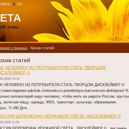
 сайта
|
rss
ЕТА
акой тьмы
авная страница
-
Архив статей
рхив статей
АК ЧЕЛОВЕКУ ИЗ ПОТРЕБИТЕЛЯ СТАТЬ ТВОРЦОМ
ИСКЛЕЙМЕР ©
06.2026 10:19
АК ЧЕЛОВЕКУ ИЗ ПОТРЕБИТЕЛЯ СТАТЬ ТВОРЦОМ ДИСКЛЕЙМЕР ©
стники-перемен.рф/kak-cheloveku-iz-potrebitelya-stat-tvorcom-disklejmer/ И
олько килокалорий надо человеку, чтобы жить на широте России, круглы
д, включая пищу, одежду, ЖКХ, транспорт, культуру, образование,
дых..?» ИИ Для...
ОССИЯ БЕРЕМЕННА ДЕРЖАВОЙ СВЕТА. ДИСКЛЕЙМЕР ©
06.2026 11:04
ОССИЯ БЕРЕМЕННА ДЕРЖАВОЙ СВЕТА. ДИСКЛЕЙМЕР © вестники-