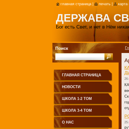
главная страница
|
печать
|
карта
ДЕРЖАВА СВ
Бог есть Свет, и нет в Нём ник
Поиск
Гл
А
К
Д
ГЛАВНАЯ СТРАНИЦА
26.
К
НОВОСТИ
ве
Ск
ШКОЛА 1-2 ТОМ
го
от
ШКОЛА 3-4 ТОМ
Р
О НАС
25.
Р