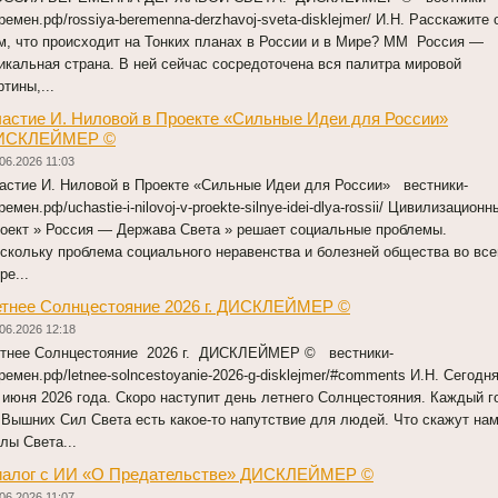
ремен.рф/rossiya-beremenna-derzhavoj-sveta-disklejmer/ И.Н. Расскажите 
м, что происходит на Тонких планах в России и в Мире? ММ Россия —
икальная страна. В ней сейчас сосредоточена вся палитра мировой
ртины,...
астие И. Ниловой в Проекте «Сильные Идеи для России»
ИСКЛЕЙМЕР ©
06.2026 11:03
астие И. Ниловой в Проекте «Сильные Идеи для России» вестники-
ремен.рф/uchastie-i-nilovoj-v-proekte-silnye-idei-dlya-rossii/ Цивилизационн
оект » Россия — Держава Света » решает социальные проблемы.
скольку проблема социального неравенства и болезней общества во вс
ре...
етнее Солнцестояние 2026 г. ДИСКЛЕЙМЕР ©
06.2026 12:18
тнее Солнцестояние 2026 г. ДИСКЛЕЙМЕР © вестники-
ремен.рф/letnee-solncestoyanie-2026-g-disklejmer/#comments И.Н. Сегодн
 июня 2026 года. Скоро наступит день летнего Солнцестояния. Каждый г
 Вышних Сил Света есть какое-то напутствие для людей. Что скажут на
лы Света...
иалог с ИИ «О Предательстве» ДИСКЛЕЙМЕР ©
06.2026 11:07