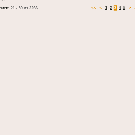
<<
<
1
2
3
4
5
>
писи:
21 - 30 из 2266