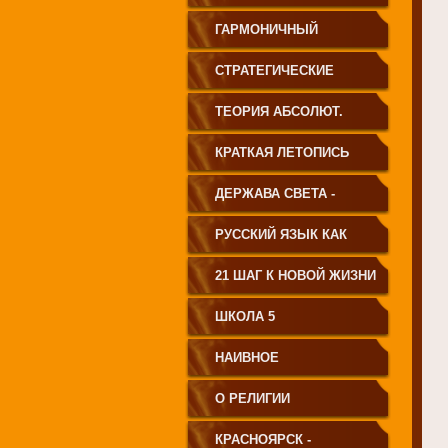
ГАРМОНИЧНЫЙ
ЧЕЛОВЕК
СТРАТЕГИЧЕСКИЕ
ЧЕРТЫ УКЛАДА
ТЕОРИЯ АБСОЛЮТ.
ГОСУДАРСТВА
СВЕТА
КРАТКАЯ ЛЕТОПИСЬ
ПРИНЦИПИАЛЬНО
ЧЕЛОВЕЧЕСТВА
ДЕРЖАВА СВЕТА -
НОВОГО ТИПА
ВЕНЕЦ ЧЕЛОВЕЧЕСТВА
РУССКИЙ ЯЗЫК КАК
ЧАСТЬ МАТРИЦЫ
21 ШАГ К НОВОЙ ЖИЗНИ
ТВОРЕНИЯ
ШКОЛА 5
НАИВНОЕ
СВЕТОПРЕДСТАВЛЕНИЕ
О РЕЛИГИИ
КРАСНОЯРСК -