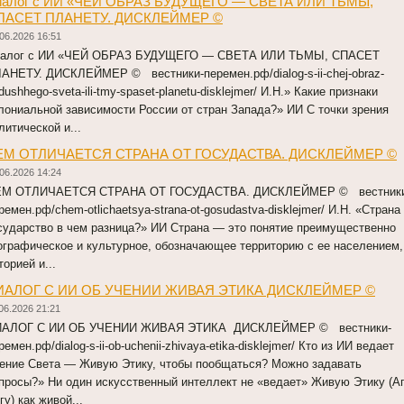
иалог с ИИ «ЧЕЙ ОБРАЗ БУДУЩЕГО — СВЕТА ИЛИ ТЬМЫ,
ПАСЕТ ПЛАНЕТУ. ДИСКЛЕЙМЕР ©
06.2026 16:51
алог с ИИ «ЧЕЙ ОБРАЗ БУДУЩЕГО — СВЕТА ИЛИ ТЬМЫ, СПАСЕТ
АНЕТУ. ДИСКЛЕЙМЕР © вестники-перемен.рф/dialog-s-ii-chej-obraz-
dushhego-sveta-ili-tmy-spaset-planetu-disklejmer/ И.Н.» Какие признаки
лониальной зависимости России от стран Запада?» ИИ С точки зрения
литической и...
ЕМ ОТЛИЧАЕТСЯ СТРАНА ОТ ГОСУДАСТВА. ДИСКЛЕЙМЕР ©
06.2026 14:24
М ОТЛИЧАЕТСЯ СТРАНА ОТ ГОСУДАСТВА. ДИСКЛЕЙМЕР © вестники
ремен.рф/chem-otlichaetsya-strana-ot-gosudastva-disklejmer/ И.Н. «Страна
сударство в чем разница?» ИИ Страна — это понятие преимущественно
ографическое и культурное, обозначающее территорию с ее населением,
торией и...
ИАЛОГ С ИИ ОБ УЧЕНИИ ЖИВАЯ ЭТИКА ДИСКЛЕЙМЕР ©
06.2026 21:21
ИАЛОГ С ИИ ОБ УЧЕНИИ ЖИВАЯ ЭТИКА ДИСКЛЕЙМЕР © вестники-
ремен.рф/dialog-s-ii-ob-uchenii-zhivaya-etika-disklejmer/ Кто из ИИ ведает
ение Света — Живую Этику, чтобы пообщаться? Можно задавать
просы?» Ни один искусственный интеллект не «ведает» Живую Этику (А
гу) как живой...