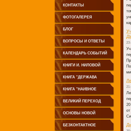
КОНТАКТЫ
пе
то
ун
ФОТОГАЛЕРЕЯ
ка
БЛОГ
Уч
Д
ВОПРОСЫ И ОТВЕТЫ
23.
Уч
КАЛЕНДАРЬ СОБЫТИЙ
пе
Пр
КНИГИ И. НИЛОВОЙ
По
ми
КНИГА "ДЕРЖАВА
Л
21.
СВЕТА
КНИГА "НАИВНОЕ
Ле
пе
СВЕТОПРЕСТАВЛЕНИЕ"
ВЕЛИКИЙ ПЕРЕХОД
20
от
ОСНОВЫ НОВОЙ
Си
ЦИВИЛИЗАЦИИ
Д
БЕЗКОНТАКТНОЕ
20.