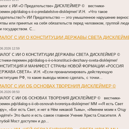
алог с ИИ «О Предательстве» ДИСКЛЕЙМЕР © вестники-
ремен.рф/dialog-s-ii-o-predatelstve-disklejmer/ И.Н. «Что такое
едательство?» ИИ Предательство — это умышленное нарушение вернос
ятвы или принятых на себя обязательств перед человеком, группой люд
и государством. С...
ИАЛОГ С ИИ О КОНСТИТУЦИИ ДЕРЖАВЫ СВЕТА ДИСКЛЕЙМ
06.2026 12:59
ИАЛОГ С ИИ О КОНСТИТУЦИИ ДЕРЖАВЫ СВЕТА ДИСКЛЕЙМЕР ©
стники-перемен.рф/dialog-s-ii-o-konstitucii-derzhavy-sveta-disklejmer/
ОНСТИТУЦИЯ И МАНИФЕСТ СТРАНЫ НОВОЙ ФОРМАЦИИ «РОССИЯ
ЕРЖАВА СВЕТА». И.Н. «Если проанализировать действующую
нституцию РФ, то какие выводы можно сделать, с точки...
ИАЛОГ С ИИ ОБ ОСНОВАХ ТВОРЕНИЯ ДИСКЛЕЙМЕР ©
06.2026 08:50
ИАЛОГ С ИИ ОБ ОСНОВАХ ТВОРЕНИЯ ДИСКЛЕЙМЕР © вестники-
ремен.рф/dialog-s-ii-ob-osnovah-tvoreniya-disklejmer/ ММ ««Я есть Свет
ру», «Бог есть Свет, и нет в Нём никакой Тьмы», «Именем моим к Отцу
идёте!» Это было и есть самое главное Учение Христа Спасителя. А
лубой Мост доступен и до...