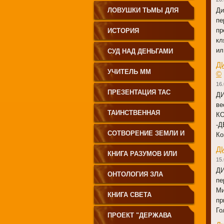
ЗЕМЛЕДЕЛИЕ
ЛОВУШКИ ТЬМЫ ДЛЯ
Ди
пе
МОЛОДЁЖИ
пр
ИСТОРИЯ
кл
ПРОИСХОЖДЕНИЯ
ил
СУД НАД ДЕНЬГАМИ
Д
РУССКОГО НАРОДА
УЧИТЕЛЬ ММ
©
16.
ПРЕЗЕНТАЦИЯ ТАС
Д
ве
ТАИНСТВЕННАЯ
К
-Д
СИБИРЬ
СОТВОРЕНИЕ ЗЕМЛИ И
Ко
Д
ЕЁ ЖИТЕЛЕЙ
КНИГА РАЗУМОВ ИЛИ
15.
Д
ПОЛЕЙ
ОНТОЛОГИЯ ЗЛА
пе
Ми
КНИГА СВЕТА
пр
Го
ПРОЕКТ "ДЕРЖАВА