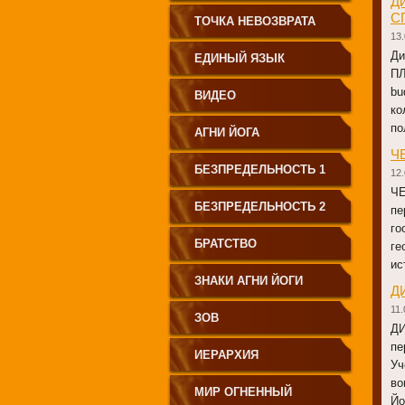
Д
С
СВЕТА"
ТОЧКА НЕВОЗВРАТА
13.
Ди
ЕДИНЫЙ ЯЗЫК
ПЛ
bu
ЧЕЛОВЕЧЕСТВА
ВИДЕО
ко
по
АГНИ ЙОГА
Ч
БЕЗПРЕДЕЛЬНОСТЬ 1
12.
ЧЕ
БЕЗПРЕДЕЛЬНОСТЬ 2
пе
го
БРАТСТВО
ге
ис
ЗНАКИ АГНИ ЙОГИ
Д
11.
ЗОВ
Д
пе
ИЕРАРХИЯ
Уч
во
МИР ОГНЕННЫЙ
Йо