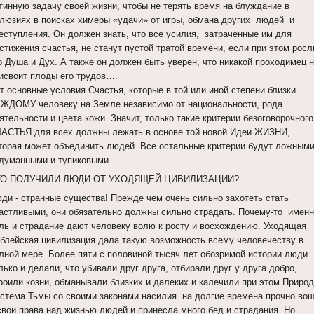
тинную задачу своей жизни, чтобы не терять время на блуждание в
люзиях в поисках химеры «удачи» от игры, обмана других людей и
еступления. Он должен знать, что все усилия, затраченные им для
стижения счастья, не станут пустой тратой времени, если при этом росл
о Душа и Дух. А также он должен быть уверен, что никакой проходимец 
исвоит плоды его трудов….
т основные условия Счастья, которые в той или иной степени близки
ЖДОМУ человеку на Земле независимо от национальности, рода
ятельности и цвета кожи. Значит, только такие критерии безоговорочного
АСТЬЯ для всех должны лежать в основе той новой Идеи ЖИЗНИ,
торая может объединить людей. Все остальные критерии будут ложными
думанными и тупиковыми.
ТО ПОЛУЧИЛИ ЛЮДИ ОТ УХОДЯЩЕЙ ЦИВИЛИЗАЦИИ?
ди - странные существа! Прежде чем очень сильно захотеть стать
астливыми, они обязательно должны сильно страдать. Почему-то имен
ль и страдание дают человеку волю к росту и восхождению. Уходящая
блейская цивилизация дала такую возможность всему человечеству в
лной мере. Более пяти с половиной тысяч лет обозримой истории люди
лько и делали, что убивали друг друга, отбирали друг у друга добро,
роили козни, обманывали близких и далеких и калечили при этом Природ
стема Тьмы со своими законами насилия на долгие времена прочно во
свои права над жизнью людей и принесла много бед и страдания. Но