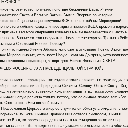
 НАРОДОВ?
мное человечество получило поистине бесценные Дары: Учение
солютного Света и Великие Законы Бытия. Впервые за историю
ловеческой цивилизации получены ВСЕ ключи к тайнам Мироздания!
енно этого события ожидали провидцы и пророки ВСЕХ времен и народ
к признака великого свершения извечной мечты человечества о Счастье.
енно это Знание хотели получить в Шамбале спецслужбы Третьего Рей
рмании и Советской России. Почему?
тому что именно Учение Абсолютного Света открывает Новую Эпоху, да
вое Миропонимание, открывает Новую Научную Доктрину, устанавливае
вые жизненные ориентиры, утверждает Новую Идеологию СВЕТА.
ОЧЕМУ РОССИЯ СТАЛА ПРОВЕДЕНЦАЛЬНОЙ СТРАНОЙ?
ссия занимает территории, где издавна жили славяне - потомки ведичес
ийцев, поклонявшихся Природным Стихиям, Солнцу, Огню и Свету. Ког
ишли времена насильственной христианизации этих территорий, славян
инимали новую религию только потому, что ее символ звучал так: «Бог
ть Свет, и нет в Нем никакой тьмы!».
 Православная Церковь в лице ее служителей обманула ожидания слав
подменила им Бога. Символ Православия остался символом, а имя и
чество Бога, которому посредством платных священников до сих пор
лятся славяне, были подменены на чужеземного демонического «божка»