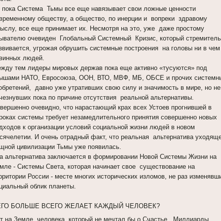
 пока Система Тьмы все еще навязывает свои ложные ценности
временному обществу, а общество, по инерции и вопреки здравому
ыслу, все еще принимает их. Несмотря на это, уже даже простому
ывателю очевиден Глобальный Системный Кризис, который стремитель
звивается, угрожая обрушить системные построения на головы ни в чем
винных людей.
жду тем лидеры мировых держав пока еще активно «тусуются» под
ышами НАТО, Евросоюза, ООН, ВТО, МВФ, МБ, ОБСЕ и прочих системн
обретений, давно уже утративших свою силу и значимость в мире, но не
чезнувших пока по причине отсутствия реальной альтернативы.
вершенно очевидно, что нарастающий крах всех Устоев прогнившей в
роках системы требует незамедлительного принятия совершенно новых
дходов к организации условий социальной жизни людей в новом
сячелетии. И очень отрадный факт, что реальная альтернатива уходящ
щной цивилизации Тьмы уже появилась.
а альтернатива заключается в формировании Новой Системы Жизни на
мле - Системы Света, которая начинает свое существование на
рритории России - месте многих исторических изломов, не раз изменявш
циальный облик планеты.
ЕГО БОЛЬШЕ ВСЕГО ЖЕЛАЕТ КАЖДЫЙ ЧЕЛОВЕК?
т на Земле человека, который не мечтал бы о Счастье. Миллиарды