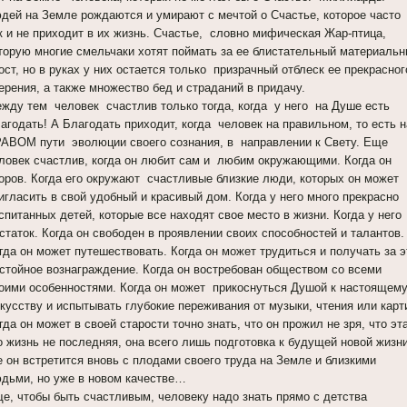
дей на Земле рождаются и умирают с мечтой о Счастье, которое часто
к и не приходит в их жизнь. Счастье, словно мифическая Жар-птица,
торую многие смельчаки хотят поймать за ее блистательный материаль
ост, но в руках у них остается только призрачный отблеск ее прекрасног
ерения, а также множество бед и страданий в придачу.
жду тем человек счастлив только тогда, когда у него на Душе есть
агодать! А Благодать приходит, когда человек на правильном, то есть н
АВОМ пути эволюции своего сознания, в направлении к Свету. Еще
ловек счастлив, когда он любит сам и любим окружающими. Когда он
оров. Когда его окружают счастливые близкие люди, которых он может
игласить в свой удобный и красивый дом. Когда у него много прекрасно
спитанных детей, которые все находят свое место в жизни. Когда у него
статок. Когда он свободен в проявлении своих способностей и талантов.
гда он может путешествовать. Когда он может трудиться и получать за э
стойное вознаграждение. Когда он востребован обществом со всеми
оими особенностями. Когда он может прикоснуться Душой к настоящем
кусству и испытывать глубокие переживания от музыки, чтения или карт
гда он может в своей старости точно знать, что он прожил не зря, что эт
о жизнь не последняя, она всего лишь подготовка к будущей новой жизни
е он встретится вновь с плодами своего труда на Земле и близкими
дьми, но уже в новом качестве…
е, чтобы быть счастливым, человеку надо знать прямо с детства