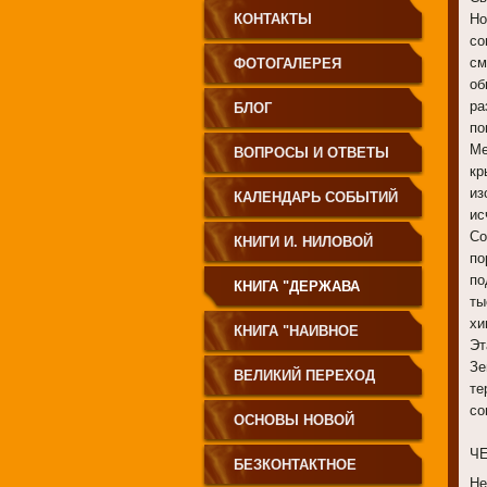
КОНТАКТЫ
Но
со
см
ФОТОГАЛЕРЕЯ
об
ра
БЛОГ
по
Ме
ВОПРОСЫ И ОТВЕТЫ
кр
из
КАЛЕНДАРЬ СОБЫТИЙ
ис
Со
КНИГИ И. НИЛОВОЙ
по
по
КНИГА "ДЕРЖАВА
ты
хи
СВЕТА
КНИГА "НАИВНОЕ
Эт
Зе
СВЕТОПРЕСТАВЛЕНИЕ"
ВЕЛИКИЙ ПЕРЕХОД
те
со
ОСНОВЫ НОВОЙ
Ч
ЦИВИЛИЗАЦИИ
БЕЗКОНТАКТНОЕ
Не