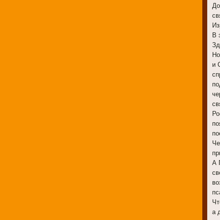
До
св
Из
В 
Зд
Но
и 
сп
по
че
св
Ро
по
по
Че
пр
А 
св
во
пс
Чт
а 