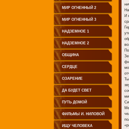
ни
МИР ОГНЕННЫЙ 2
На
И 
МИР ОГНЕННЫЙ 3
ср
Ге
НАДЗЕМНОЕ 1
ут
об
НАДЗЕМНОЕ 2
во
По
ОБЩИНА
Зе
фи
СЕРДЦЕ
мо
от
ОЗАРЕНИЕ
Ть
зв
ДА БУДЕТ СВЕТ
со
ми
ПУТЬ ДОМОЙ
Си
Ме
че
ФИЛЬМЫ И. НИЛОВОЙ
по
«р
ИЩУ ЧЕЛОВЕКА