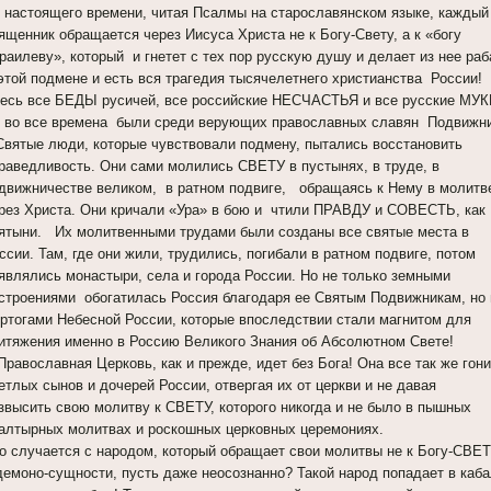
 настоящего времени, читая Псалмы на старославянском языке, кажды
ященник обращается через Иисуса Христа не к Богу-Свету, а к «богу
раилеву», который и гнетет с тех пор русскую душу и делает из нее раб
этой подмене и есть вся трагедия тысячелетнего христианства России!
есь все БЕДЫ русичей, все российские НЕСЧАСТЬЯ и все русские МУК
 во все времена были среди верующих православных славян Подвижн
Святые люди, которые чувствовали подмену, пытались восстановить
раведливость. Они сами молились СВЕТУ в пустынях, в труде, в
движничестве великом, в ратном подвиге, обращаясь к Нему в молит
рез Христа. Они кричали «Ура» в бою и чтили ПРАВДУ и СОВЕСТЬ, как
ятыни. Их молитвенными трудами были созданы все святые места в
ссии. Там, где они жили, трудились, погибали в ратном подвиге, потом
являлись монастыри, села и города России. Но не только земными
строениями обогатилась Россия благодаря ее Святым Подвижникам, но 
ртогами Небесной России, которые впоследствии стали магнитом для
итяжения именно в Россию Великого Знания об Абсолютном Свете!
Православная Церковь, как и прежде, идет без Бога! Она все так же гони
етлых сынов и дочерей России, отвергая их от церкви и не давая
звысить свою молитву к СВЕТУ, которого никогда и не было в пышных
алтырных молитвах и роскошных церковных церемониях.
о случается с народом, который обращает свои молитвы не к Богу-СВЕТ
демоно-сущности, пусть даже неосознанно? Такой народ попадает в каб