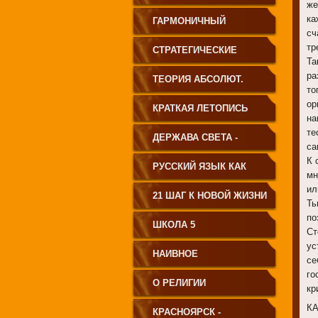
же
ка
ГАРМОНИЧНЫЙ
сч
тр
ЧЕЛОВЕК
СТРАТЕГИЧЕСКИЕ
Та
ра
ЧЕРТЫ УКЛАДА
ТЕОРИЯ АБСОЛЮТ.
то
ор
ГОСУДАРСТВА
СВЕТА
КРАТКАЯ ЛЕТОПИСЬ
на
те
ПРИНЦИПИАЛЬНО
ЧЕЛОВЕЧЕСТВА
ДЕРЖАВА СВЕТА -
са
НОВОГО ТИПА
К 
ВЕНЕЦ ЧЕЛОВЕЧЕСТВА
РУССКИЙ ЯЗЫК КАК
мн
ил
ЧАСТЬ МАТРИЦЫ
21 ШАГ К НОВОЙ ЖИЗНИ
Ть
по
ТВОРЕНИЯ
ШКОЛА 5
Ст
ус
НАИВНОЕ
се
го
СВЕТОПРЕДСТАВЛЕНИЕ
О РЕЛИГИИ
кр
К
КРАСНОЯРСК -