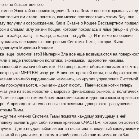
чего не бывает вечного.
 смене Эпох тайна происхождения Зла на Земле все же открылась люд
как только им стало понятно, как можно противостоять этому Злу, они
азу получили освобождение. Как в Сказке о Кощее Бессмертном пришел
рой и сломал иглу жизни Кощея, которая покоилась в яйце (яйцо - в утке
ка - в зайце, заяц – в ларце, а ларец - на дубе…). И в то же мгновение
рушились все мрачные построения Системы Тьмы, которая была
здвигнута Мировым Кощеем…
ка еще обломки этой Империи Зла все еще возвышаются на поверхнос
мли в виде глобальной политики, экономики, идеологии наживы,
нансовой и рыночной систем. Но теперь даже обывателю заметно, что 
нстры уже МЕРТВЫ изнутри. В них нет прежней силы, они барахтаются 
чаянии что-либо кардинально изменить, но «рули» управления Системой
мы прокручиваются, «рычаги» дают люфт… Панические нотки теперь
учат уже из всех новостей с мировых финансовых рынков, а политическ
бытия говорят о тяжелейшем экономическом и идеологическом кризисе 
ре. А природные и техногенные катаклизмы довершают разрушение
стемы Тьмы.
жду тем именно Система Тьмы помогла каждому живущему в ней
ловеку выявить для себя точные критерии СЧАСТЬЯ, которое он хотел 
лучить. Даже неудавшийся зигзаг за счастьем в «научный коммунизм» 
азвитой социализм», а потом в «либеральный капитализм» не отбил