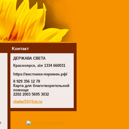
Koнтакт
ДЕРЖАВА СВЕТА
Красноярск, а\я 1334 660031
https://вестники-перемен.рф/
8 929 356 12 78
Карта для благотворительной
помощи
2202 2003 5695 3032
vladar53
@list.ru
е