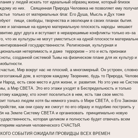
лания у людей искать тот идеальный образец жизни, который близок
ждому из них. Священная Природа Человека не позволяет ему получа
астье только от материальных благ. Его Душа, Мысль и Дух тоже
ебуют пищи, свободы, творчества и эволюции в своих планах бытия.
кже и загнанные на единую материальную плоскость народы мешают
звитию друг друга и вступают в неразрешимые конфликты только из–за
го, что их культуры не могут уместиться на одной плоскости материальн
иентированной государственности. Религиозная, культурная и
циональная нетерпимость и даже терроризм – это и есть признаки
сноты, созданной системой Тьмы на физическом плане для их культур и
мобытности.
счастью, Мир вокруг нас не плоский, а многомерный. Он устроен, словно
огоэтажный дом, в котором каждому Творению, будь то Природа, Челов
и Народ, есть свое место и для жизни, и развития. Но это уже не Систе
мы, а Мир СВЕТА. Это его этажи уходят в Беспредельность и только
этому каждому, кто хочет поселиться в нем, есть там свое место.
оит только людям хотя бы немного узнать о Мире СВЕТА, о Его Законах
тройстве, как они сразу же смогут по его образу и подобию построить у
бя на Земле Систему СВЕТА и организовать принципиально новую
сударственность, которая целиком и полностью будет отвечать всем
итериям наличия человеческого СЧАСТЬЯ.
АКОГО СОБЫТИЯ ОЖИДАЛИ ПРОВИДЦЫ ВСЕХ ВРЕМЕН