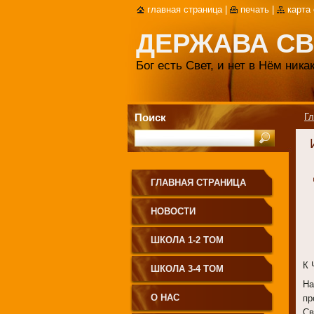
главная страница
|
печать
|
карта
ДЕРЖАВА СВ
Бог есть Свет, и нет в Нём ник
Поиск
Гл
Д
ГЛАВНАЯ СТРАНИЦА
НОВОСТИ
Е
з
ШКОЛА 1-2 ТОМ
К
ШКОЛА 3-4 ТОМ
На
О НАС
пр
Св