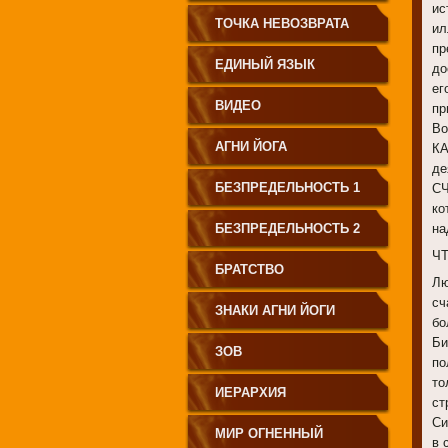
ис
СВЕТА"
ТОЧКА НЕВОЗВРАТА
ил
пр
ЕДИНЫЙ ЯЗЫК
до
ег
ЧЕЛОВЕЧЕСТВА
ВИДЕО
пр
Во
АГНИ ЙОГА
КА
де
БЕЗПРЕДЕЛЬНОСТЬ 1
СЧ
ко
БЕЗПРЕДЕЛЬНОСТЬ 2
на
Ч
БРАТСТВО
Лю
сч
ЗНАКИ АГНИ ЙОГИ
бо
Би
ЗОВ
по
то
ИЕРАРХИЯ
ст
Си
МИР ОГНЕННЫЙ
в 