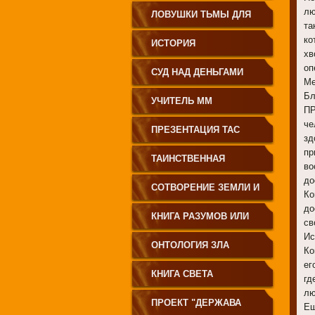
лю
ЗЕМЛЕДЕЛИЕ
ЛОВУШКИ ТЬМЫ ДЛЯ
та
ко
МОЛОДЁЖИ
ИСТОРИЯ
хв
оп
ПРОИСХОЖДЕНИЯ
СУД НАД ДЕНЬГАМИ
Ме
Бл
РУССКОГО НАРОДА
УЧИТЕЛЬ ММ
ПР
че
ПРЕЗЕНТАЦИЯ ТАС
зд
пр
ТАИНСТВЕННАЯ
во
до
СИБИРЬ
СОТВОРЕНИЕ ЗЕМЛИ И
Ко
до
ЕЁ ЖИТЕЛЕЙ
КНИГА РАЗУМОВ ИЛИ
св
Ис
ПОЛЕЙ
ОНТОЛОГИЯ ЗЛА
Ко
ег
КНИГА СВЕТА
гд
лю
ПРОЕКТ "ДЕРЖАВА
Ещ