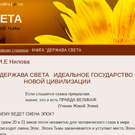
 сайта
|
rss
ЕТА
акой тьмы
авная страница
-
КНИГА "ДЕРЖАВА СВЕТА
И.Е Нилова
ЕРЖАВА СВЕТА ИДЕАЛЬНОЕ ГОСУДАРСТВО
НОВОЙ ЦИВИЛИЗАЦИИ
сли слышится сказка прекрасная,
начит, это и есть ПРАВДА ВЕЛИКАЯ!
(Учение Живой Этики)
 ЧЕМУ ВЕДЕТ СМЕНА ЭПОХ?
 грани 20 и 21 веков почти незаметно для человеческого глаза в мире
оисходит смена Эпох. Эпоха Тьмы заканчивается и уступает место Эпох
ета.