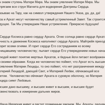
 знаем ступень Матери Мира. Мы знаем уявление Матери Мира. Мы
прягаем все струи Магнита для водворения Доктрины Сердца.
азываю на Тару, как на символ утверждения Нашего Указа, да, да, да!
ра и Архат несут человечеству самый устремленный Завет. Так строится
дущее. Так Мы утверждаем Наше устремление. Прекрасно будущее!
 Сердце Космоса равно сердцу Архата. Огню солнца равно сердце Архат
чность и движение Космоса наполняют сердце Архата. Майтрейя прихо
горит всеми огнями. И горит сердце Его состраданием ко всему
нищавшему человечеству; пылает сердце Его утверждением новых нача
людей живет понятие мертвых Архатов, и бедные йоги питают воображе
 своими образами. Когда же человечество поймет, что Архат есть высше
оявление Материи Люциды, то оно поймет, что нет разграничения между
терией Люцидой, дающей Свет, и Материей Любви, облекающей все
етом. Человечество облекает Архата в суровую оболочку, но Материя
цида сияет Любовью.
сшее дано высшему, и высшее живет в высшем, и высшее будет
рвенствовать в измерении дальних миров.
 Наша Иерархия живет и растет пламенным законом. Мы, Архаты, радуе