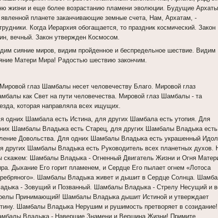
ню жизни и еще более возрастанию пламени эволюции. Будущие Архаты
 явленной планете заканчивающие земные счета, Нам, Архатам, -
трудники. Когда Иерархия обогащается, то праздник космический. Закон
ин, вечный. Закон утвержден Космосом.
дим сияние миров, видим пройденное и беспредельное шествие. Видим
яние Матери Мира! Радостью шествию закончим.
 Мировой глаз Шамбалы несет человечеству Благо. Мировой глаз
мбалы как Свет на пути человечества. Мировой глаз Шамбалы - та
езда, которая направляла всех ищущих.
я одних Шамбала есть Истина, для других Шамбала есть утопия. Для
них Шамбалы Владыка есть Старец, для других Шамбалы Владыка есть
ление Довольства. Для одних Шамбалы Владыка есть украшенный Идол
я других Шамбалы Владыка есть Руководитель всех планетных духов. 
 скажем: Шамбалы Владыка - Огненный Двигатель Жизни и Огня Матер
ра. Дыхание Его горит пламенем, и Сердце Его пылает огнем «Лотоса
ребряного». Шамбалы Владыка живет и дышит в Сердце Солнца. Шамб
адыка - Зовущий и Позванный. Шамбалы Владыка - Стрелу Несущий и в
релы Принимающий! Шамбалы Владыка дышит Истиной и утверждает
тину. Шамбалы Владыка Нерушим и рушимость претворяет в созидание!
мбалы Владыка - Навершие Знамени и Вершина Жизни! Примите