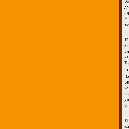
Вл
да
ст
Ма
вс
10
к 
вм
на
Та
- 
На
Бр
че
яв
ут
Ог
11
ка