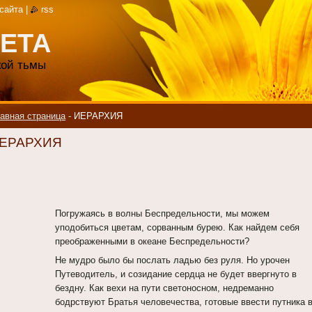
 сайта
|
rss
ЕТА
акой тьмы
авная страница
-
ИЕРАРХИЯ
ЕРАРХИЯ
Погружаясь в волны Беспредельности, мы можем
уподобиться цветам, сорванным бурею. Как найдем себя
преображенными в океане Беспредельности?
Не мудро было бы послать ладью без руля. Но урочен
Путеводитель, и созидание сердца не будет ввергнуто в
бездну. Как вехи на пути светоносном, недреманно
бодрствуют Братья человечества, готовые ввести путника 