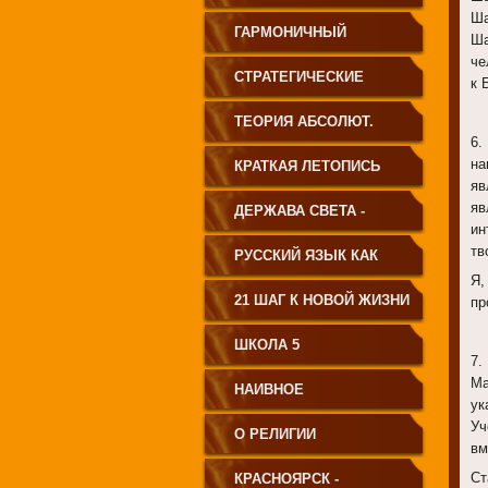
Ша
ГАРМОНИЧНЫЙ
Ша
че
ЧЕЛОВЕК
СТРАТЕГИЧЕСКИЕ
к 
ЧЕРТЫ УКЛАДА
ТЕОРИЯ АБСОЛЮТ.
6.
ГОСУДАРСТВА
СВЕТА
на
КРАТКАЯ ЛЕТОПИСЬ
яв
ПРИНЦИПИАЛЬНО
яв
ЧЕЛОВЕЧЕСТВА
ДЕРЖАВА СВЕТА -
ин
НОВОГО ТИПА
тв
ВЕНЕЦ ЧЕЛОВЕЧЕСТВА
РУССКИЙ ЯЗЫК КАК
Я,
ЧАСТЬ МАТРИЦЫ
21 ШАГ К НОВОЙ ЖИЗНИ
пр
ТВОРЕНИЯ
ШКОЛА 5
7.
Ма
НАИВНОЕ
ук
Уч
СВЕТОПРЕДСТАВЛЕНИЕ
О РЕЛИГИИ
вм
Ст
КРАСНОЯРСК -