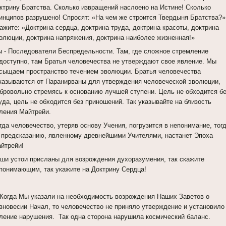
ктрину Братства. Сколько извращений наслоено на Истине! Сколько
инципов разрушено! Спросят: «На чем же строится Твердыня Братства?»
ажите: «Доктрина сердца, доктрина труда, доктрина красоты, доктрина
олюции, доктрина напряжения, доктрина наиболее жизненная!»
 - Последователи Беспредельности. Там, где сложное стремление
доступно, там Братья человечества не утверждают свое явление. Мы
сыщаем пространство течением эволюции. Братья человечества
казываются от Паранирваны для утверждения человеческой эволюции,
бровольно стремясь к основанию лучшей ступени. Цель не обходится б
уда, цель не обходится без приношений. Так указывайте на близость
ления Майтрейи.
гда человечество, утеряв основу Учения, погрузится в непонимание, тогд
 предсказанию, явленному древнейшими Учителями, настанет Эпоха
йтрейи!
ши устои присланы для возрождения духоразумения, так скажите
понимающим, так укажите на Доктрину Сердца!
 Когда Мы указали на необходимость возрождения Наших Заветов о
вновесии Начал, то человечество не приняло утверждение и установило
ление нарушения. Так одна сторона нарушила космический баланс.