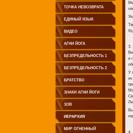
Мы
СВЕТА"
ТОЧКА НЕВОЗВРАТА
на
Ук
ЕДИНЫЙ ЯЗЫК
Та
бу
ЧЕЛОВЕЧЕСТВА
ВИДЕО
АГНИ ЙОГА
3.
Ве
БЕЗПРЕДЕЛЬНОСТЬ 1
и 
об
БЕЗПРЕДЕЛЬНОСТЬ 2
У 
их
БРАТСТВО
пр
Ма
ЗНАКИ АГНИ ЙОГИ
Св
Лю
ЗОВ
Вы
пе
ИЕРАРХИЯ
МИР ОГНЕННЫЙ
4.