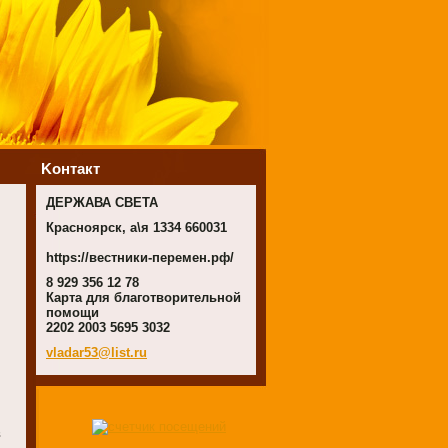
Koнтакт
ДЕРЖАВА СВЕТА
Красноярск, а\я 1334 660031
https://вестники-перемен.рф/
8 929 356 12 78
Карта для благотворительной
помощи
2202 2003 5695 3032
vladar53
@list.ru
в