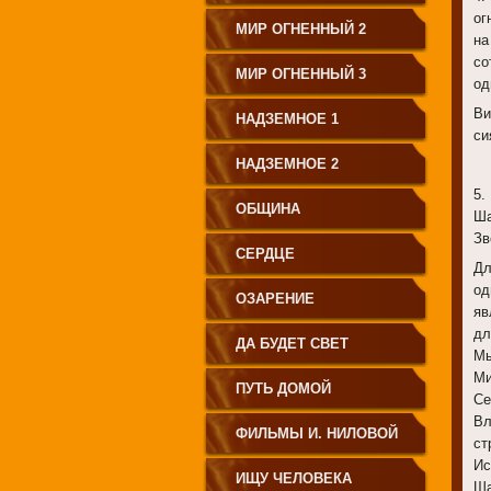
ог
МИР ОГНЕННЫЙ 2
на
со
МИР ОГНЕННЫЙ 3
од
Ви
НАДЗЕМНОЕ 1
си
НАДЗЕМНОЕ 2
5.
ОБЩИНА
Ша
Зв
СЕРДЦЕ
Дл
од
ОЗАРЕНИЕ
яв
дл
ДА БУДЕТ СВЕТ
Мы
Ми
ПУТЬ ДОМОЙ
Се
Вл
ФИЛЬМЫ И. НИЛОВОЙ
ст
Ис
ИЩУ ЧЕЛОВЕКА
Ша