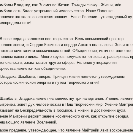
мбалы Владыку, как Знамение Жизни. Трижды скажу - Жизни, ибо
мбала есть Залог устремлений человечества. Наше Явление -
ловечества залог совершенствования. Наше Явление - утвержденный пу
Беспредельности!
 В зове сердца заложено все творчество. Весь космический простор
полнен зовом, и Сердце Космоса и сердце Архата полны зова. Зов и отк
ляются сочетанием космических огней. Объединение, истинно, является
лением нашего цикла. Много кругов получаются от зова и, расширяясь п
тенсивности, захватывают другие сферы. Явление утверждения
орчества является как объединение.
 Владыка Шамбалы, говорю: Принцип жизни является утверждением
остора космической энергии и путем творческого огня!
 Шамбалы Владыка являет человечеству три начертания. Учение, явлен
йтрейей, зовет дух человеческий в Наш творческий мир. Учение Майтре
азывает на Беспредельность в Космосе, в жизни, в достижении духа.
ение Майтрейи держит знание космического огня, как открытие сердца,
ещающего явление Вселенной.
арое предание, утверждающее, что явление Майтрейи явит воскрешение