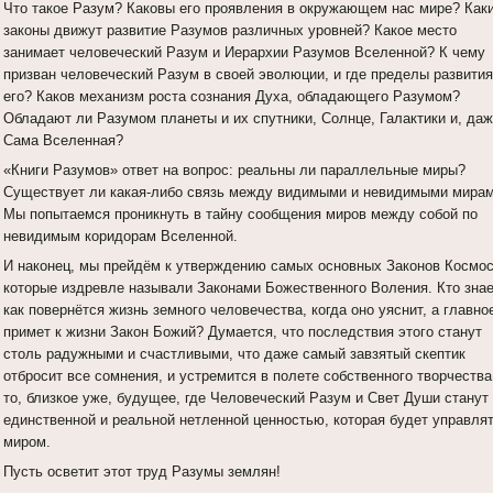
Что такое Разум? Каковы его проявления в окружающем нас мире? Как
законы движут развитие Разумов различных уровней? Какое место
занимает человеческий Разум и Иерархии Разумов Вселенной? К чему
призван человеческий Разум в своей эволюции, и где пределы развития
его? Каков механизм роста сознания Духа, обладающего Разумом?
Обладают ли Разумом планеты и их спутники, Солнце, Галактики и, даж
Сама Вселенная?
«Книги Разумов» ответ на вопрос: реальны ли параллельные миры?
Существует ли какая-либо связь между видимыми и невидимыми мирам
Мы попытаемся проникнуть в тайну сообщения миров между собой по
невидимым коридорам Вселенной.
И наконец, мы прейдём к утверждению самых основных Законов Космос
которые издревле называли Законами Божественного Воления. Кто знае
как повернётся жизнь земного человечества, когда оно уяснит, а главно
примет к жизни Закон Божий? Думается, что последствия этого станут
столь радужными и счастливыми, что даже самый завзятый скептик
отбросит все сомнения, и устремится в полете собственного творчества
то, близкое уже, будущее, где Человеческий Разум и Свет Души станут
единственной и реальной нетленной ценностью, которая будет управля
миром.
Пусть осветит этот труд Разумы землян!