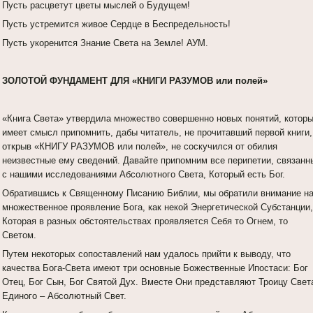
Пусть расцветут цветы мыслей о Будущем!
Пусть устремится живое Сердце в Беспредельность!
Пусть укоренится Знание Света на Земле! АУМ.
ЗОЛОТОЙ ФУНДАМЕНТ ДЛЯ «КНИГИ РАЗУМОВ или полей»
«Книга Света» утвердила множество совершенно новых понятий, котор
имеет смысл припомнить, дабы читатель, не прочитавший первой книги,
открыв «КНИГУ РАЗУМОВ или полей», не соскучился от обилия
неизвестные ему сведений. Давайте припомним все перипетии, связанн
с нашими исследованиями Абсолютного Света, Который есть Бог.
Обратившись к Священному Писанию Библии, мы обратили внимание н
множественное проявление Бога, как некой Энергетической Субстанции,
Которая в разных обстоятельствах проявляется Себя то Огнем, то
Светом.
Путем некоторых сопоставлений нам удалось прийти к выводу, что
качества Бога-Света имеют три основные Божественные Ипостаси: Бог
Отец, Бог Сын, Бог Святой Дух. Вместе Они представляют Троицу Свет
Единого – Абсолютный Свет.