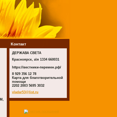
Koнтакт
ДЕРЖАВА СВЕТА
Красноярск, а\я 1334 660031
https://вестники-перемен.рф/
8 929 356 12 78
Карта для благотворительной
помощи
2202 2003 5695 3032
vladar53
@list.ru
М,