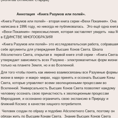
Аннотация «Книга Разумов или полей».
«Книга Разумов или полей» - вторая книга серии «Вехи Покаяния». Она
написана в 1996 году, но никогда не публиковалась. Это ещё одна книг
«Вехи Покаяния»- переосмысления, которая заставляет увидеть наш 
в ЕДИНСТВЕ МНОГООБРАЗИЯ!
«Книга Разумов или полей»- это исследовательская работа, собравшая
себе аргументы для утверждения Высших Конов Света. Шкала
Абсолютного Света, открытая в первой книге этой серии - «Книга Света
утверждает зависимость всех Разумно - электромагнитных форм жизни
только на планете Земля, но и во Вселенной.
Для того чтобы понять как именно взаимосвязаны все Разумные формы
жизни в микро- и макро- мирах, надо принять и осознать Высшие Коны
Света, которые управляют всеми эволюционными процессами во
Вселенной. Универсальность Высших Конов Света позволяет каждому
человеку осознать свою причастность к эволюционным процессам
Мироздания, и осознанно ограничить свою экспансию в Природу и
ближний Космос в качестве хищного потребителя.
Человек создан по образу и подобию Абсолютного Света, поэтому он
обязан жить по Высшим Конам Света. Знание Высших Конов Света