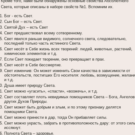
Кроме того, нами были обнаружены основные свойства Абсолютного
Света, которые описаны в наборе свойств №1. Вспомним их.
Бог - есть Свет.
Сын Бог – есть Свет.
Святой Дух – есть Свет
Свет предшествовал всему сотворенному.
Свет явился раньше видимого, солнечного света, следовательно,
последний только часть истинного Света.
Свет несёт в Себе жизнь всех творений: людей, животных, растений,
химических элементов и т.д.
Если Свет покидает творение, оно превращает в прах.
Свет несёт в Себе бессмертие.
Свет изменчив: Он может изменить Свои качества в зависимости от
обстоятельств, постигших Его носителя: любовь, возмущение, желан
и т.д.
Душа имеет природу Света.
Свет можно «угасить», «спасти», «возжечь», и т.д.
Свет составляет плоть невидимых помощников Света – Бога, Ангелов
других Духов Природы.
Свет может быть добрым и злым, и по этому признаку делятся
помощники Света.
Свет можно принести в дар, тогда Он прибавляет силы.
Свет можно украсть, забрать в противоположность дару: от этого сил
иссякнут.
Полнота Света – здоровье.