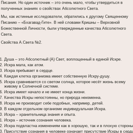
Писания. Но один источник – это очень мало, чтобы утвердиться в
полученных знаниях о свойствах Абсолютного Света.
Мы, как истинные исследователи, обратились к другому Священному
Писанию – «Бхагавад-Гите». В ней словами Кришны – Верховной
Божественной Личности, были утвержденные качества Абсолютного
Света.
Свойства А.Света №2.
Душа – это Абсолютный (А) Свет, воплощенный в единой Искре.
Искра мала, как атом.
Искра пребывает в сердце.
Каждая клетка организма имеет собственную Искру-душу.
Искра сравнивается со светом солнца, которое несёт жизнь всему
живому в Солнечной системе.
Искра имеет начало и не имеет конца жизни.
Качества Искры непостоянны, но природа неизменна.
Искра не производит себе подобных, например, детей.
В каждом отдельном организме индивидуальная Искра.
Искра – хранительница знания и опыта.
Искра – источник сознания человека.
Искра подвластна изменениям как в хорошую, так и в плохую стороны
Присутствие сознания в человеке означает присутствие Искры в серд