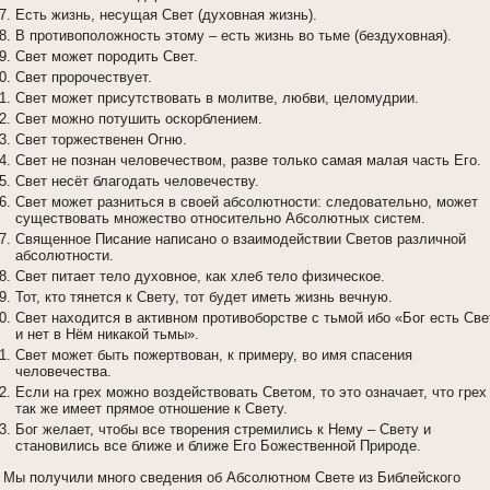
Есть жизнь, несущая Свет (духовная жизнь).
В противоположность этому – есть жизнь во тьме (бездуховная).
Свет может породить Свет.
Свет пророчествует.
Свет может присутствовать в молитве, любви, целомудрии.
Свет можно потушить оскорблением.
Свет торжественен Огню.
Свет не познан человечеством, разве только самая малая часть Его.
Свет несёт благодать человечеству.
Свет может разниться в своей абсолютности: следовательно, может
существовать множество относительно Абсолютных систем.
Священное Писание написано о взаимодействии Светов различной
абсолютности.
Свет питает тело духовное, как хлеб тело физическое.
Тот, кто тянется к Свету, тот будет иметь жизнь вечную.
Свет находится в активном противоборстве с тьмой ибо «Бог есть Све
и нет в Нём никакой тьмы».
Свет может быть пожертвован, к примеру, во имя спасения
человечества.
Если на грех можно воздействовать Светом, то это означает, что грех
так же имеет прямое отношение к Свету.
Бог желает, чтобы все творения стремились к Нему – Свету и
становились все ближе и ближе Его Божественной Природе.
Мы получили много сведения об Абсолютном Свете из Библейского