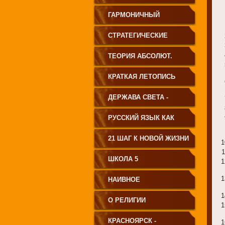
ГАРМОНИЧНЫЙ
ЧЕЛОВЕК
СТРАТЕГИЧЕСКИЕ
ЧЕРТЫ УКЛАДА
ТЕОРИЯ АБСОЛЮТ.
ГОСУДАРСТВА
СВЕТА
КРАТКАЯ ЛЕТОПИСЬ
ПРИНЦИПИАЛЬНО
ЧЕЛОВЕЧЕСТВА
ДЕРЖАВА СВЕТА -
НОВОГО ТИПА
ВЕНЕЦ ЧЕЛОВЕЧЕСТВА
РУССКИЙ ЯЗЫК КАК
ЧАСТЬ МАТРИЦЫ
21 ШАГ К НОВОЙ ЖИЗНИ
ТВОРЕНИЯ
ШКОЛА 5
НАИВНОЕ
СВЕТОПРЕДСТАВЛЕНИЕ
О РЕЛИГИИ
КРАСНОЯРСК -