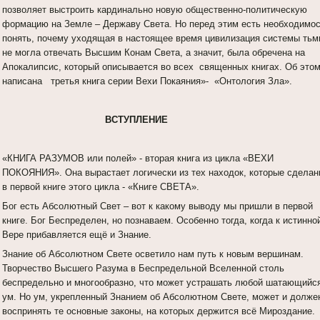
позволяет выстроить кардинально новую общественно-политическую
формацию на Земле – Державу Света. Но перед этим есть необходимо
понять, почему уходящая в настоящее время цивилизация системы тьм
не могла отвечать Высшим Конам Света, а значит, была обречена на
Апокалипсис, который описывается во всех священных книгах. Об это
написана третья книга серии Вехи Покаяния»- «Онтология Зла».
ВСТУПЛЕНИЕ
«КНИГА РАЗУМОВ или полей» - вторая книга из цикла «ВЕХИ
ПОКОЯНИЯ». Она вырастает логически из тех находок, которые сдела
в первой книге этого цикла - «Книге СВЕТА».
Бог есть Абсолютный Свет – вот к какому выводу мы пришли в первой
книге. Бог Беспределен, но познаваем. Особенно тогда, когда к истинно
Вере прибавляется ещё и Знание.
Знание об Абсолютном Свете осветило нам путь к новым вершинам.
Творчество Высшего Разума в Беспредельной Вселенной столь
беспредельно и многообразно, что может устрашать любой шатающийс
ум. Но ум, укрепленный Знанием об Абсолютном Свете, может и долже
воспринять те основные законы, на которых держится всё Мироздание.