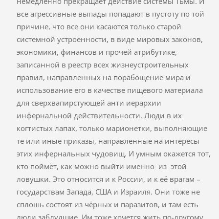
немедленно прекращает действие системы Тьмы. И
все агрессивные выпады попадают в пустоту по той
причине, что все они касаются только старой
системной устроенности, в виде мировых законов,
экономики, финансов и прочей атрибутике,
записанной в реестр всех жизнеустроительных
правил, направленных на порабощение мира и
использование его в качестве пищевого материала
для сверхвапирстующей анти иерархии
инфернальной действительности. Люди в их
когтистых лапах, только марионетки, выполняющие
те или иные приказы, направленные на интересы
этих инфернальных чудовищ. И умным окажется тот,
кто поймёт, как можно выйти именно из этой
ловушки. Это относится и к России, и к её врагам –
государствам Запада, США и Израиля. Они тоже не
сплошь состоят из чёрных и паразитов, и там есть
люди заблудшие. Им тоже хочется жить по-другому,