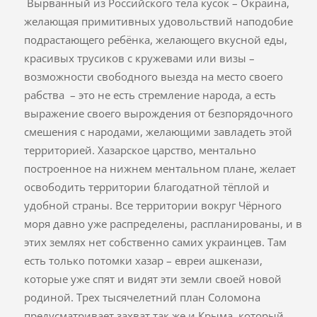
Вырванный из Российского тела кусок – Окраина,
желающая примитивных удовольствий наподобие
подрастающего ребёнка, желающего вкусной еды,
красивых трусиков с кружевами или визы –
возможности свободного выезда на место своего
рабства – это не есть стремление народа, а есть
выражение своего вырождения от безпорядочного
смешения с народами, желающими завладеть этой
территорией. Хазарское царство, ментально
построенное на нижнем ментальном плане, желает
освободить территории благодатной тёплой и
удобной страны. Все территории вокруг Чёрного
моря давно уже распределены, распланированы, и в
этих землях нет собственно самих украинцев. Там
есть только потомки хазар – евреи ашкенази,
которые уже спят и видят эти земли своей новой
родиной. Трех тысячелетний план Соломона
предусматривает захват так же и Крыма, который