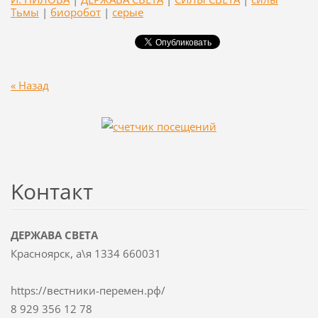
Тьмы
|
биоробот
|
серые
« Назад
Koнтакт
ДЕРЖАВА СВЕТА
Красноярск, а\я 1334 660031
https://вестники-перемен.рф/
8 929 356 12 78