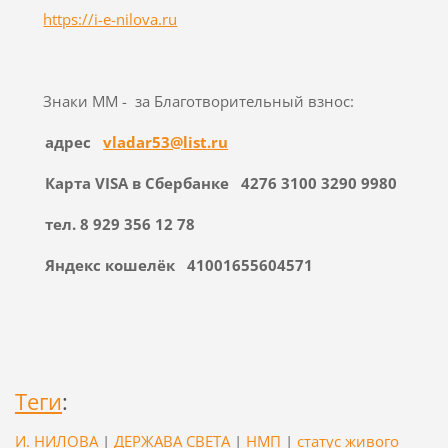
https://i-e-nilova.ru
Знаки ММ - за Благотворительный взнос:
адрес
vladar
53@
list
.
ru
Карта
VISA
в Сбербанке
4276 3100 3290 9980
​​​​​​​тел. 8 929 356 12 78
Яндекс кошелёк 41001655604571
Теги
:
И. НИЛОВА
|
ДЕРЖАВА СВЕТА
|
НМП
|
статус живого