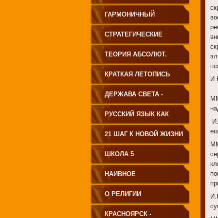
ск
ГАРМОНИЧНЫЙ
во
ре
ЧЕЛОВЕК
СТРАТЕГИЧЕСКИЕ
вн
ск
ЧЕРТЫ УКЛАДА
ТЕОРИЯ АБСОЛЮТ.
эл
пс
ГОСУДАРСТВА
СВЕТА
КРАТКАЯ ЛЕТОПИСЬ
И.
ПРИНЦИПИАЛЬНО
ЧЕЛОВЕЧЕСТВА
ДЕРЖАВА СВЕТА -
ММ
на
НОВОГО ТИПА
ВЕНЕЦ ЧЕЛОВЕЧЕСТВА
РУССКИЙ ЯЗЫК КАК
И.
ещ
ЧАСТЬ МАТРИЦЫ
21 ШАГ К НОВОЙ ЖИЗНИ
ММ
ТВОРЕНИЯ
ШКОЛА 5
се
кл
по
НАИВНОЕ
пр
СВЕТОПРЕДСТАВЛЕНИЕ
О РЕЛИГИИ
И.
су
КРАСНОЯРСК -