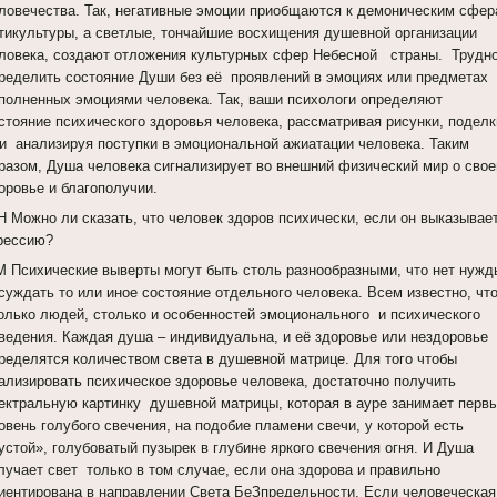
ловечества. Так, негативные эмоции приобщаются к демоническим сфе
тикультуры, а светлые, тончайшие восхищения душевной организации
ловека, создают отложения культурных сфер Небесной страны. Трудн
ределить состояние Души без её проявлений в эмоциях или предметах
полненных эмоциями человека. Так, ваши психологи определяют
стояние психического здоровья человека, рассматривая рисунки, поделк
и анализируя поступки в эмоциональной ажиатации человека. Таким
разом, Душа человека сигнализирует во внешний физический мир о сво
оровье и благополучии.
Н Можно ли сказать, что человек здоров психически, если он выказывае
рессию?
 Психические выверты могут быть столь разнообразными, что нет нужд
суждать то или иное состояние отдельного человека. Всем известно, чт
олько людей, столько и особенностей эмоционального и психического
ведения. Каждая душа – индивидуальна, и её здоровье или нездоровье
ределятся количеством света в душевной матрице. Для того чтобы
ализировать психическое здоровье человека, достаточно получить
ектральную картинку душевной матрицы, которая в ауре занимает перв
овень голубого свечения, на подобие пламени свечи, у которой есть
устой», голубоватый пузырек в глубине яркого свечения огня. И Душа
лучает свет только в том случае, если она здорова и правильно
иентирована в направлении Света БеЗпредельности. Если человеческая