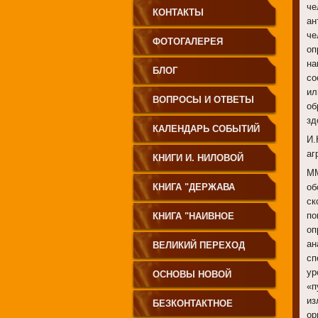
че
КОНТАКТЫ
ан
че
ФОТОГАЛЕРЕЯ
оп
на
БЛОГ
со
ил
ВОПРОСЫ И ОТВЕТЫ
об
зд
КАЛЕНДАРЬ СОБЫТИЙ
И.
аг
КНИГИ И. НИЛОВОЙ
ММ
КНИГА "ДЕРЖАВА
об
ск
СВЕТА
по
КНИГА "НАИВНОЕ
оп
СВЕТОПРЕСТАВЛЕНИЕ"
ан
ВЕЛИКИЙ ПЕРЕХОД
сп
ур
ОСНОВЫ НОВОЙ
«п
из
ЦИВИЛИЗАЦИИ
БЕЗКОНТАКТНОЕ
ор