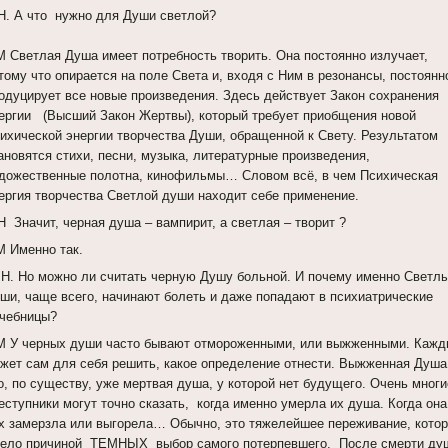
Н. А что нужно для Души светлой?
 Светлая Душа имеет потребность творить. Она постоянно излучает,
тому что опирается на поле Света и, входя с Ним в резонансы, постоянн
одуцирует все новые произведения. Здесь действует Закон сохранения
ергии (Высший Закон Жертвы), который требует приобщения новой
ихической энергии творчества Души, обращенной к Свету. Результатом
ановятся стихи, песни, музыка, литературные произведения,
дожественные полотна, кинофильмы… Словом всё, в чем Психическая
ергия творчества Светлой души находит себе применение.
Н Значит, черная душа – вампирит, а светлая – творит ?
 Именно так.
Н. Но можно ли считать черную Душу больной. И почему именно Светл
ши, чаще всего, начинают болеть и даже попадают в психиатрические
чебницы?
 У черных души часто бывают отмороженными, или выжженными. Кажд
жет сам для себя решить, какое определение отнести. Выжженная Душа
о, по существу, уже мертвая душа, у которой нет будущего. Очень многи
еступники могут точно сказать, когда именно умерла их душа. Когда она
х замерзла или выгорела… Обычно, это тяжелейшее переживание, кото
ело причиной ТЕМНЫХ выбор самого потерпевшего. После смерти ду