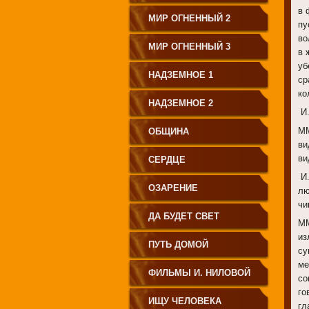
в 
МИР ОГНЕННЫЙ 2
пу
во
МИР ОГНЕННЫЙ 3
в 
уб
НАДЗЕМНОЕ 1
ср
ко
НАДЗЕМНОЕ 2
И.
ММ
ОБЩИНА
ви
ви
СЕРДЦЕ
И.
ОЗАРЕНИЕ
лю
чи
ДА БУДЕТ СВЕТ
ММ
из
ПУТЬ ДОМОЙ
су
ме
ФИЛЬМЫ И. НИЛОВОЙ
со
го
ИЩУ ЧЕЛОВЕКА
гл