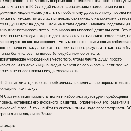
 Одержание – это болезнь современного человечества. Можно без утай
азать, что почти 80 % людей имеют всевозможные подселения из вне.
ержимых людей можно узнать по необычному двойственному поведени
так же по множеству других признаков, связанных с наложением светов
триц Души друг на друга. Наличие в теле одного человека подселенце
жно диагностировать путем сканирования мозговой деятельности. Это 
работанные методы, которые достаточно точно выявляют подселение, н
агностируются как шизофрения. Есть множество психических заболеван
ши, но лечение так далеко от положительного результата, как если б
чение боли головы лечилось бы отрубанием её от тела.
ихиатрические учреждения вместо того, чтобы лечить душу, просто
ивают её, и из лечебницы выходит очередная особь зомби, если только
ловека не спасет какая-нибудь случайность…
Н. Значит ли это, что есть необходимость кардинально пересматривать
ихиатрию, как науку?
 Система тьмы породила полный набор институтов для порабощения
ловека, остановки его духовного развития, ограничения его развития в
зической фазе. Чтобы выйти из системы тьмы, надо пересматривать В
ороны жизни людей на Земле.
агодарю.