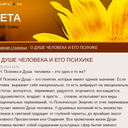
 сайта
|
rss
ЕТА
акой тьмы
авная страница
-
О ДУШЕ ЧЕЛОВЕКА И ЕГО ПСИХИКЕ
 ДУШЕ ЧЕЛОВЕКА И ЕГО ПСИХИКЕ
05.2014 12:42
Н. Психика и Душа человека – это одно и то же?
 Психика и Душа – это понятия, которые имеют единое значение. Если
ловек выражает себя эмоционально, то есть вибрирует на эмоциональн
стотах, волнуется, переживает, радуется, огорчается, восхищается,
одушевляется, впадает в ярость…, словом, испытывает все виды
оциональных переживаний, то Психическую Энергию от этих переживан
лучает именно Душа человека. У душевных волнений есть множество
тенков в световой градации: от глубокой черноты, до ярчайших высот
ховного Просветления или Озарения. Все проявления жизни Души
ловека являют собой содержание культурных сфер бытия земного