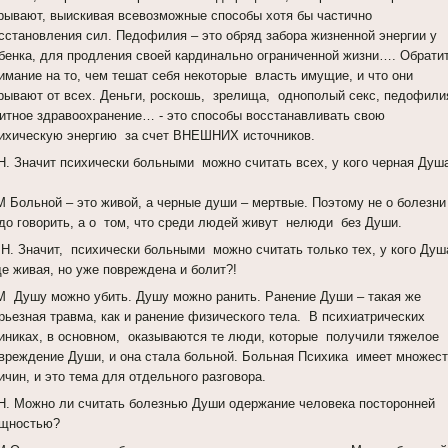
рывают, выискивая всевозможные способы хотя бы частично
сстановления сил. Педофилия – это обряд забора жизненной энергии у
бенка, для продления своей кардинально ограниченной жизни…. Обрати
имание на то, чем тешат себя некоторые власть имущие, и что они
рывают от всех. Деньги, роскошь, зрелища, однополый секс, педофили
итное здравоохранение… - это способы восстанавливать свою
ихическую энергию за счет ВНЕШНИХ источников.
Н. Значит психически больными можно считать всех, у кого черная Душ
 Больной – это живой, а черные души – мертвые. Поэтому не о болезни
до говорить, а о том, что среди людей живут нелюди без Души.
Н. Значит, психически больными можно считать только тех, у кого Душ
е живая, но уже повреждена и болит?!
 Душу можно убить. Душу можно ранить. Ранение Души – такая же
рьезная травма, как и ранение физического тела. В психиатрических
иниках, в основном, оказываются те люди, которые получили тяжелое
вреждение Души, и она стала больной. Больная Психика имеет множес
ичин, и это тема для отдельного разговора.
Н. Можно ли считать болезнью Души одержание человека посторонней
щностью?