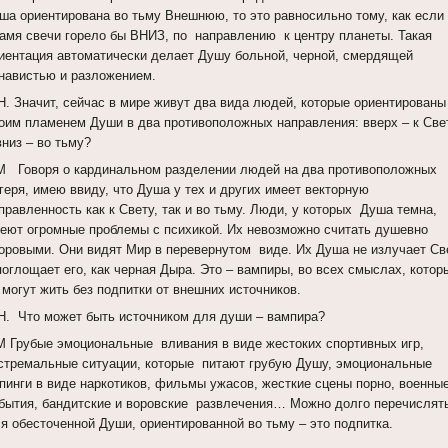
ша ориентирована во тьму Внешнюю, то это равносильно тому, как если
амя свечи горело бы ВНИЗ, по направлению к центру планеты. Такая
иентация автоматически делает Душу больной, черной, смердящей
навистью и разложением.
Н. Значит, сейчас в мире живут два вида людей, которые ориентированы
оим пламенем Души в два противоположных направления: вверх – к Све
вниз – во тьму?
 Говоря о кардинальном разделении людей на два противоположных
геря, имею ввиду, что Душа у тех и других имеет векторную
правленность как к Свету, так и во тьму. Люди, у которых Душа темна,
еют огромные проблемы с психикой. Их невозможно считать душевно
оровыми. Они видят Мир в перевернутом виде. Их Душа не излучает Св
поглощает его, как черная Дыра. Это – вампиры, во всех смыслах, котор
 могут жить без подпитки от внешних источников.
Н. Что может быть источником для души – вампира?
 Грубые эмоциональные вливания в виде жестоких спортивных игр,
стремальные ситуации, которые питают грубую Душу, эмоциональные
пинги в виде наркотиков, фильмы ужасов, жесткие сцены порно, военны
бытия, бандитские и воровские развлечения… Можно долго перечислят
я обесточенной Души, ориентированной во тьму – это подпитка.