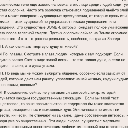
физическом теле еще живого человека, в его лице среди людей ходит у
стая оболочка. Часто эта оболочка становится подчиненной чьей-то злой
ле и может совершать чудовищные преступления, от которых кровь сты
жилах. Таких сущностей не удерживают никакие увещевания или
еждения. Это сущностные ЗОМБИ, которых ожидает полное уничтожени
азу после телесной смерти. Пустых оболочек сейчас на Земле огромное
личество. И это – страшная реальность, особенно, в странах Запада.
Н. А как отличать мертвую душу от живой?
 По глазам. Смотрите в глаза людям, которые к вам подходят. Если
дите в глазах Свет в виде живой искры – то это живая душа, а если не
дите – значит, это душа угасла.
Н. Но ведь мы не можем выбирать общение, особенно если зависим от
дей, которые дают нам работу, управляют нашей жизнью, будучи судья
новниками, военным?
 К сожалению, сейчас не учитывается световой спектр, который
лучается каждым государственным служащим. Если бы такой тест
ществовал, то ваше правительство не содержало бы такое количество
ртвых, отмороженных и выжженных душ. Эти личности не имеют ни
вести, ни чести. Не отвечают ни за какие, даже собственные интересы, 
воря уже об общественных. Эти люди, скорее, сущности с мертвыми
азами, с огромным энергетическим дефицитом, который они старательно