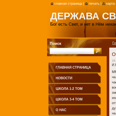
главная страница
|
печать
|
карта
ДЕРЖАВА СВ
Бог есть Свет, и нет в Нём ник
Поиск
Гл
О
18.
И.
ГЛАВНАЯ СТРАНИЦА
ММ
че
НОВОСТИ
ча
во
ШКОЛА 1-2 ТОМ
эм
из
ШКОЛА 3-4 ТОМ
от
ду
О НАС
че