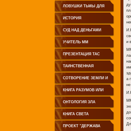
ду
ЗЕМЛЕДЕЛИЕ
ЛОВУШКИ ТЬМЫ ДЛЯ
пл
ор
МОЛОДЁЖИ
ИСТОРИЯ
не
ПРОИСХОЖДЕНИЯ
СУД НАД ДЕНЬГАМИ
И.
св
РУССКОГО НАРОДА
и 
УЧИТЕЛЬ ММ
ММ
ПРЕЗЕНТАЦИЯ ТАС
ла
на
ТАИНСТВЕННАЯ
им
зд
СИБИРЬ
СОТВОРЕНИЕ ЗЕМЛИ И
а 
не
ЕЁ ЖИТЕЛЕЙ
КНИГА РАЗУМОВ ИЛИ
И.
ММ
ПОЛЕЙ
ОНТОЛОГИЯ ЗЛА
эк
до
КНИГА СВЕТА
со
Дл
ПРОЕКТ "ДЕРЖАВА