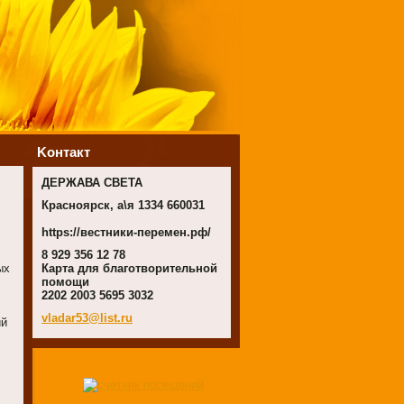
Koнтакт
ДЕРЖАВА СВЕТА
Красноярск, а\я 1334 660031
https://вестники-перемен.рф/
8 929 356 12 78
ых
Карта для благотворительной
помощи
2202 2003 5695 3032
vladar53
@list.ru
ий