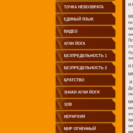
И.
СВЕТА"
ТОЧКА НЕВОЗВРАТА
ММ
ЕДИНЫЙ ЯЗЫК
по
пр
ЧЕЛОВЕЧЕСТВА
ВИДЕО
эн
Пс
АГНИ ЙОГА
ст
ху
БЕЗПРЕДЕЛЬНОСТЬ 1
эн
И.
БЕЗПРЕДЕЛЬНОСТЬ 2
ММ
БРАТСТВО
И.
Ду
ЗНАКИ АГНИ ЙОГИ
ле
ММ
ЗОВ
мо
эт
ИЕРАРХИЯ
пр
ни
МИР ОГНЕННЫЙ
им