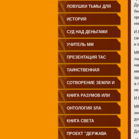
Ду
ЗЕМЛЕДЕЛИЕ
ЛОВУШКИ ТЬМЫ ДЛЯ
бы
ор
МОЛОДЁЖИ
ИСТОРИЯ
не
ПРОИСХОЖДЕНИЯ
СУД НАД ДЕНЬГАМИ
И.
св
РУССКОГО НАРОДА
и 
УЧИТЕЛЬ ММ
ММ
ПРЕЗЕНТАЦИЯ ТАС
ла
на
ТАИНСТВЕННАЯ
им
зд
СИБИРЬ
СОТВОРЕНИЕ ЗЕМЛИ И
а 
не
ЕЁ ЖИТЕЛЕЙ
КНИГА РАЗУМОВ ИЛИ
И.
ММ
ПОЛЕЙ
ОНТОЛОГИЯ ЗЛА
эк
до
КНИГА СВЕТА
со
Дл
ПРОЕКТ "ДЕРЖАВА