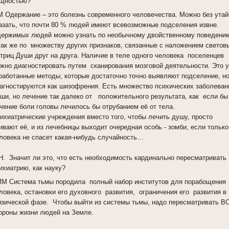
щностью?
 Одержание – это болезнь современного человечества. Можно без утай
азать, что почти 80 % людей имеют всевозможные подселения извне.
ержимых людей можно узнать по необычному двойственному поведени
так же по множеству других признаков, связанные с наложением светов
триц Души друг на друга. Наличие в теле одного человека поселенцев
жно диагностировать путем сканирования мозговой деятельности. Это 
работанные методы, которые достаточно точно выявляют подселение, н
агностируются как шизофрения. Есть множество психических заболеван
ши, но лечение так далеко от положительного результата, как если б
чение боли головы лечилось бы отрубанием её от тела.
ихиатрические учреждения вместо того, чтобы лечить душу, просто
ивают её, и из лечебницы выходит очередная особь - зомби, если тольк
ловека не спасет какая-нибудь случайность…
Н. Значит ли это, что есть необходимость кардинально пересматривать
ихиатрию, как науку?
 Система тьмы породила полный набор институтов для порабощения
ловека, остановки его духовного развития, ограничения его развития в
зической фазе. Чтобы выйти из системы тьмы, надо пересматривать В
ороны жизни людей на Земле.