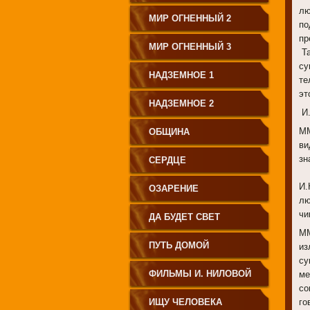
лю
МИР ОГНЕННЫЙ 2
по
пр
МИР ОГНЕННЫЙ 3
Та
су
НАДЗЕМНОЕ 1
те
эт
НАДЗЕМНОЕ 2
И.
ММ
ОБЩИНА
ви
зн
СЕРДЦЕ
И.
ОЗАРЕНИЕ
лю
чи
ДА БУДЕТ СВЕТ
ММ
ПУТЬ ДОМОЙ
из
су
ФИЛЬМЫ И. НИЛОВОЙ
ме
со
ИЩУ ЧЕЛОВЕКА
го