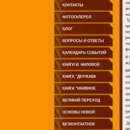
че
КОНТАКТЫ
ан
че
ФОТОГАЛЕРЕЯ
Тр
пр
БЛОГ
оп
ри
ВОПРОСЫ И ОТВЕТЫ
че
фи
КАЛЕНДАРЬ СОБЫТИЙ
И.
аг
КНИГИ И. НИЛОВОЙ
ММ
КНИГА "ДЕРЖАВА
об
ск
СВЕТА
по
КНИГА "НАИВНОЕ
оп
СВЕТОПРЕСТАВЛЕНИЕ"
ан
ВЕЛИКИЙ ПЕРЕХОД
сп
ур
ОСНОВЫ НОВОЙ
«п
Ду
ЦИВИЛИЗАЦИИ
БЕЗКОНТАКТНОЕ
ор