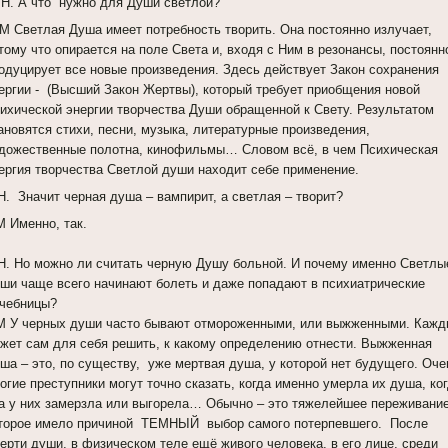
Н. А что нужно для Души светлой?
 Светлая Душа имеет потребность творить. Она постоянно излучает,
тому что опирается на поле Света и, входя с Ним в резонансы, постоянн
одуцирует все новые произведения. Здесь действует Закон сохранения
ергии - (Высший Закон Жертвы), который требует приобщения новой
ихической энергии творчества Души обращенной к Свету. Результатом
ановятся стихи, песни, музыка, литературные произведения,
дожественные полотна, кинофильмы… Словом всё, в чем Психическая
ергия творчества Светлой души находит себе применение.
Н. Значит черная душа – вампирит, а светлая – творит?
 Именно, так.
Н. Но можно ли считать черную Душу больной. И почему именно Светлы
ши чаще всего начинают болеть и даже попадают в психиатрические
чебницы?
 У черных души часто бывают отмороженными, или выжженными. Кажд
жет сам для себя решить, к какому определению отнести. Выжженная
ша – это, по существу, уже мертвая душа, у которой нет будущего. Оче
огие преступники могут точно сказать, когда именно умерла их душа, ко
а у них замерзла или выгорела… Обычно – это тяжелейшее переживание
торое имело причиной ТЕМНЫЙ выбор самого потерпевшего. После
ерти души, в физическом теле ещё живого человека, в его лице, среди