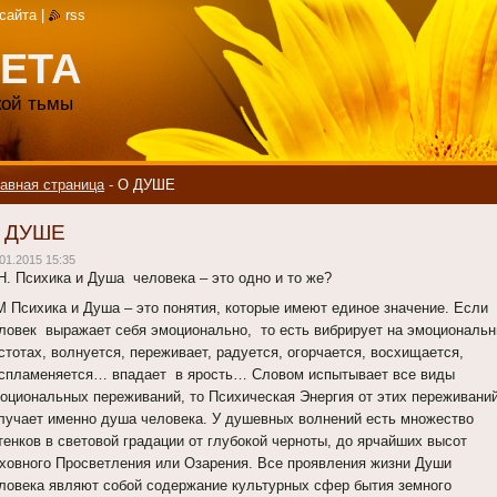
 сайта
|
rss
ЕТА
акой тьмы
авная страница
-
О ДУШЕ
 ДУШЕ
01.2015 15:35
Н. Психика и Душа человека – это одно и то же?
 Психика и Душа – это понятия, которые имеют единое значение. Если
ловек выражает себя эмоционально, то есть вибрирует на эмоциональ
стотах, волнуется, переживает, радуется, огорчается, восхищается,
спламеняется… впадает в ярость… Словом испытывает все виды
оциональных переживаний, то Психическая Энергия от этих переживани
лучает именно душа человека. У душевных волнений есть множество
тенков в световой градации от глубокой черноты, до ярчайших высот
ховного Просветления или Озарения. Все проявления жизни Души
ловека являют собой содержание культурных сфер бытия земного