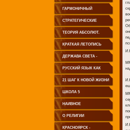
гл
ск
ГАРМОНИЧНЫЙ
во
ЧЕЛОВЕК
ре
СТРАТЕГИЧЕСКИЕ
Об
он
ЧЕРТЫ УКЛАДА
ТЕОРИЯ АБСОЛЮТ.
пе
ГОСУДАРСТВА
пс
СВЕТА
КРАТКАЯ ЛЕТОПИСЬ
И.
ПРИНЦИПИАЛЬНО
ЧЕЛОВЕЧЕСТВА
ДЕРЖАВА СВЕТА -
ММ
НОВОГО ТИПА
ВЕНЕЦ ЧЕЛОВЕЧЕСТВА
РУССКИЙ ЯЗЫК КАК
на
ЧАСТЬ МАТРИЦЫ
21 ШАГ К НОВОЙ ЖИЗНИ
И.
ещ
ТВОРЕНИЯ
ШКОЛА 5
ММ
се
НАИВНОЕ
кл
по
СВЕТОПРЕДСТАВЛЕНИЕ
О РЕЛИГИИ
пр
И.
КРАСНОЯРСК -