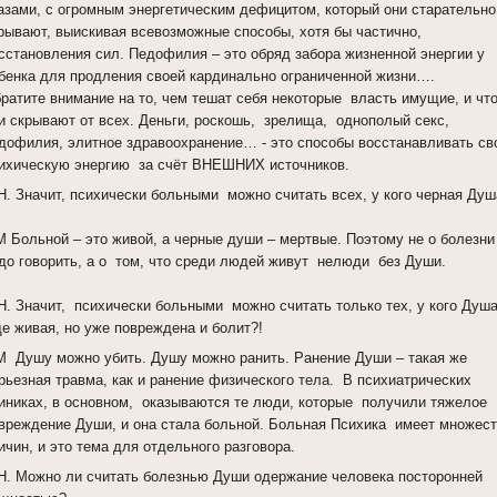
азами, с огромным энергетическим дефицитом, который они старательно
рывают, выискивая всевозможные способы, хотя бы частично,
сстановления сил. Педофилия – это обряд забора жизненной энергии у
бенка для продления своей кардинально ограниченной жизни….
ратите внимание на то, чем тешат себя некоторые власть имущие, и чт
и скрывают от всех. Деньги, роскошь, зрелища, однополый секс,
дофилия, элитное здравоохранение… - это способы восстанавливать с
ихическую энергию за счёт ВНЕШНИХ источников.
Н. Значит, психически больными можно считать всех, у кого черная Душ
 Больной – это живой, а черные души – мертвые. Поэтому не о болезни
до говорить, а о том, что среди людей живут нелюди без Души.
Н. Значит, психически больными можно считать только тех, у кого Душ
е живая, но уже повреждена и болит?!
 Душу можно убить. Душу можно ранить. Ранение Души – такая же
рьезная травма, как и ранение физического тела. В психиатрических
иниках, в основном, оказываются те люди, которые получили тяжелое
вреждение Души, и она стала больной. Больная Психика имеет множес
ичин, и это тема для отдельного разговора.
Н. Можно ли считать болезнью Души одержание человека посторонней