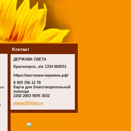
Koнтакт
ДЕРЖАВА СВЕТА
Красноярск, а\я 1334 660031
https://вестники-перемен.рф/
8 929 356 12 78
ных
Карта для благотворительной
помощи
2202 2003 5695 3032
vladar53
@list.ru
й