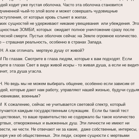
дей ходит уже пустая оболочка. Часто эта оболочка становится
дчиненной чьей-то злой воле и может совершать чудовищные
еступления, от которых кровь стынет в жилах.
ких сущностей не удерживают никакие увещевания или убеждения. Это
щностные ЗОМБИ, которых ожидает полное уничтожение сразу после
лесной смерти. Пустых оболочек сейчас на Земле огромное количество.
о – страшная реальность, особенно в странах Запада.
Н. А как отличать мертвую душу от живой?
 По глазам. Смотрите в глаза людям, которые к вам подходят. Если
дите в глазах Свет в виде живой искры - то живая душа, а если не видит
ачит, эта душа угасла.
Н. Но ведь мы не можем выбирать общение, особенно если зависим от
дей, которые дают нам работу, управляют нашей жизнью, будучи судья
новниками, военным?
 К сожалению, сейчас не учитывается световой спектр, который
лучается каждым государственным служащим. Если бы такой тест
ществовал, то ваше правительство не содержало бы такое количество
ртвых, отмороженных и выжженных душ. Эти личности не имеют ни
вести, ни чести. Не отвечают ни за какие, даже собственные, интересы,
воря уже об общественных. Эти люди, скорее сущности с мертвыми