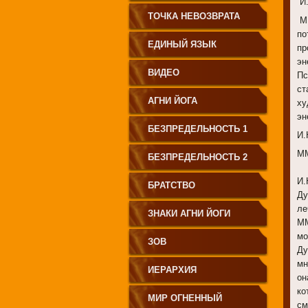
И.
СВЕТА"
ТОЧКА НЕВОЗВРАТА
ММ
по
ЕДИНЫЙ ЯЗЫК
пр
эн
ЧЕЛОВЕЧЕСТВА
ВИДЕО
Пс
ст
АГНИ ЙОГА
ху
эн
БЕЗПРЕДЕЛЬНОСТЬ 1
И.
ММ
БЕЗПРЕДЕЛЬНОСТЬ 2
И.
БРАТСТВО
Ду
ле
ЗНАКИ АГНИ ЙОГИ
ММ
мо
ЗОВ
Ду
мн
ИЕРАРХИЯ
он
ко
МИР ОГНЕННЫЙ
см