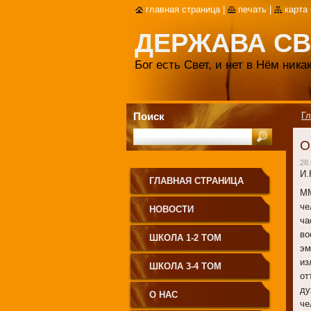
главная страница
|
печать
|
карта
ДЕРЖАВА СВ
Бог есть Свет, и нет в Нём ник
Поиск
Гл
О
28.
И.
ГЛАВНАЯ СТРАНИЦА
ММ
че
НОВОСТИ
ча
во
ШКОЛА 1-2 ТОМ
эм
из
ШКОЛА 3-4 ТОМ
от
ду
О НАС
че