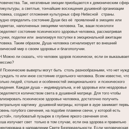
ловечества. Так, негативные эмоции приобщаются к демоническим сфе
тикультуры, а светлые, тончайшие восхищения душевной организации
ловека, создают отложения культурных сфер Небесной страны.
удно определить состояние Души без её проявлений в эмоциях или
едметах, наполненных эмоциями человека. Так, ваши психологи
ределяют состояние психического здоровья человека, рассматривая
сунки, поделки или анализируя поступки в эмоциональной ажитации
ловека. Таким образом, Душа человека сигнализирует во внешний
зический мир о своем здоровье и благополучии.
Н Можно ли сказать, что человек здоров психически, если он выказывае
рессию?
 Психические выверты могут быть столь разнообразными, что нет нуж
суждать то или иное состояние отдельного человека. Всем известно, что
олько людей, столько и особенностей эмоционального и психического
ведения. Каждая душа – индивидуальна, и её здоровье или нездоровье
ределяется количеством света в душевной матрице. Для того чтобы
ализировать психическое здоровье человека, достаточно получить
ектральную картинку душевной матрицы, которая в ауре занимает перв
овень голубого свечения, на подобие пламени свечи, у которой есть
устой», голубоватый пузырек в глубине яркого свечения огня.
ша излучает свет только в том случае, если она здорова и правильно
иентирована в направлении Свете Безпредельности. Если человеческая