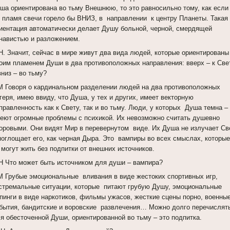
ша ориентирована во тьму Внешнюю, то это равносильно тому, как если
 пламя свечи горело бы ВНИЗ, в направлении к центру Планеты. Такая
иентация автоматически делает Душу больной, черной, смердящей
навистью и разложением.
Н. Значит, сейчас в мире живут два вида людей, которые ориентированы
оим пламенем Души в два противоположных направления: вверх – к Све
вниз – во тьму?
 Говоря о кардинальном разделении людей на два противоположных
геря, имею ввиду, что Душа, у тех и других, имеет векторную
правленность как к Свету, так и во тьму. Люди, у которых Душа темна –
еют огромные проблемы с психикой. Их невозможно считать душевно
оровыми. Они видят Мир в перевернутом виде. Их Душа не излучает Св
поглощает его, как черная Дыра. Это вампиры во всех смыслах, которые
 могут жить без подпитки от внешних источников.
Н Что может быть источником для души – вампира?
 Грубые эмоциональные вливания в виде жестоких спортивных игр,
стремальные ситуации, которые питают грубую Душу, эмоциональные
пинги в виде наркотиков, фильмы ужасов, жесткие сцены порно, военны
бытия, бандитские и воровские развлечения… Можно долго перечислят
я обесточенной Души, ориентированной во тьму – это подпитка.