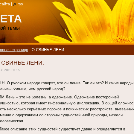
 сайта
|
rss
ЕТА
акой тьмы
авная страница
-
О СВИНЬЕ ЛЕНИ.
 СВИНЬЕ ЛЕНИ.
08.2019 11:55
.Н. О русском народе говорят, что он ленив. Так ли это? И какие народы
ленивы больше, чем русский народ?
ММ Лень – это не болезнь, а одержание. Одержание посторонней
сущностью, которая имеет инфернальную дислокацию. В общей сложнос
есть несколько серьёзных пороков и психических расстройств, вызванны
именно с одержанием со стороны сущностей иной природы, нежели
человеческая.
Такое описание этих сущностей существует давно и определяется в