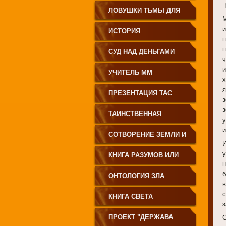
ЗЕМЛЕДЕЛИЕ
ЛОВУШКИ ТЬМЫ ДЛЯ
МОЛОДЁЖИ
ИСТОРИЯ
п
ПРОИСХОЖДЕНИЯ
СУД НАД ДЕНЬГАМИ
ч
РУССКОГО НАРОДА
УЧИТЕЛЬ ММ
ПРЕЗЕНТАЦИЯ ТАС
ТАИНСТВЕННАЯ
и
СИБИРЬ
СОТВОРЕНИЕ ЗЕМЛИ И
ЕЁ ЖИТЕЛЕЙ
КНИГА РАЗУМОВ ИЛИ
ПОЛЕЙ
ОНТОЛОГИЯ ЗЛА
КНИГА СВЕТА
ПРОЕКТ "ДЕРЖАВА