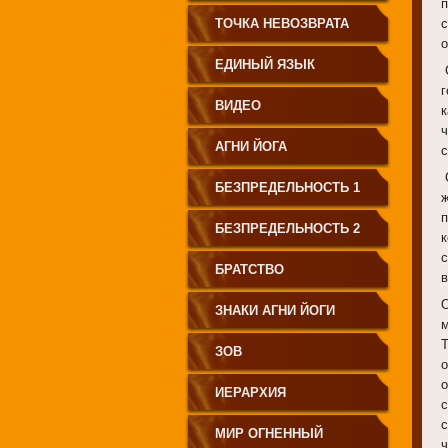
п
СВЕТА"
ТОЧКА НЕВОЗВРАТА
с
ЕДИНЫЙ ЯЗЫК
С
г
ЧЕЛОВЕЧЕСТВА
ВИДЕО
АГНИ ЙОГА
БЕЗПРЕДЕЛЬНОСТЬ 1
БЕЗПРЕДЕЛЬНОСТЬ 2
БРАТСТВО
ЗНАКИ АГНИ ЙОГИ
м
Т
ЗОВ
ИЕРАРХИЯ
МИР ОГНЕННЫЙ