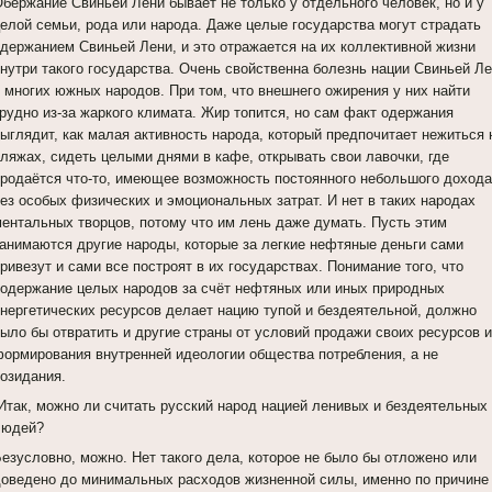
Обержание Свиньей Лени бывает не только у отдельного человек, но и у
целой семьи, рода или народа. Даже целые государства могут страдать
одержанием Свиньей Лени, и это отражается на их коллективной жизни
внутри такого государства. Очень свойственна болезнь нации Свиньей Л
у многих южных народов. При том, что внешнего ожирения у них найти
трудно из-за жаркого климата. Жир топится, но сам факт одержания
выглядит, как малая активность народа, который предпочитает нежиться 
пляжах, сидеть целыми днями в кафе, открывать свои лавочки, где
продаётся что-то, имеющее возможность постоянного небольшого дохода
без особых физических и эмоциональных затрат. И нет в таких народах
ментальных творцов, потому что им лень даже думать. Пусть этим
занимаются другие народы, которые за легкие нефтяные деньги сами
ривезут и сами все построят в их государствах. Понимание того, что
содержание целых народов за счёт нефтяных или иных природных
энергетических ресурсов делает нацию тупой и бездеятельной, должно
было бы отвратить и другие страны от условий продажи своих ресурсов 
формирования внутренней идеологии общества потребления, а не
созидания.
Итак, можно ли считать русский народ нацией ленивых и бездеятельных
людей?
Безусловно, можно. Нет такого дела, которое не было бы отложено или
доведено до минимальных расходов жизненной силы, именно по причине