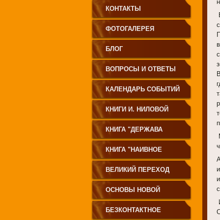
КОНТАКТЫ
ФОТОГАЛЕРЕЯ
БЛОГ
з
ВОПРОСЫ И ОТВЕТЫ
В
г
КАЛЕНДАРЬ СОБЫТИЙ
т
КНИГИ И. НИЛОВОЙ
т
п
КНИГА "ДЕРЖАВА
СВЕТА
КНИГА "НАИВНОЕ
СВЕТОПРЕСТАВЛЕНИЕ"
ВЕЛИКИЙ ПЕРЕХОД
ОСНОВЫ НОВОЙ
ЦИВИЛИЗАЦИИ
БЕЗКОНТАКТНОЕ