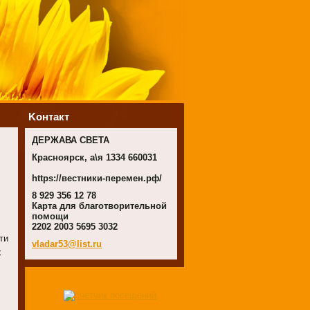
Koнтакт
ДЕРЖАВА СВЕТА
Красноярск, а\я 1334 660031
https://вестники-перемен.рф/
8 929 356 12 78
Карта для благотворительной
помощи
2202 2003 5695 3032
ти
vladar53
@list.ru
х