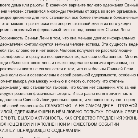
своего дома или работы. В конечном варианте полного одержания Свинь
Лени человек становится многожды тяжёлым от жира во всем организме,
каждое движение для него становится всё более тяжёлым и болезненным
 этот момент практически вся энергия активной жизни из него уходит
прямо в огромный инфернальный мешок под названием Свинья Лени.
Особенность Свиньи Лени в том, что она меньше других инфернальных
одержателей контролируется земным человечеством. Эта сущность ведё
себя так, словно её и нет вовсе. Человек получает её расслабляющие
мыслеформы, и сразу же воспринимает их, как свои собственные. Многи
люди объясняют свою лень и ничего неделание многими причинами, но
рактически никто не соглашается с тем, что они больны Свиньей Лени.
Даже если они и осведомлены о своей реальной одержимости, особенно 
момент выбора уже между жизнью и смертью, потому что степень
держания у них становится таковой, что более нет сомнений, что за ней
следует реальная физическая смерть. И все равно воля к жизни часто
подавляется Свиньей Лени довольно просто, и человек отступает перед
этой своей «маленькой» СЛАБОСТЬЮ. А НА САМОМ ДЕЛЕ – ГРОЗНОЙ
СИЛОЙ, СДЕРЖИВАЮЩЕЙ В НЁМ ЛЮБУЮ ПОПЫТКУ ПОМОЧЬ СЕБЕ 
ВЕРНУТЬ БЫЛУЮ АКТИВНОСТЬ, КАК СРЕДСТВО ПРОДЛЕНИЯ ЖИЗНЬ
ПОЛНОЦЕННОЙ И НАПОЛНЕННОЙ МНОЖЕСТВОМ СОБЫТИЙ
ЖИЗНЕУТВЕРЖДАЮЩЕГО СОДЕРЖАНИЯ.