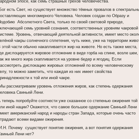
народном эпосе, как семь страшных грехов человечества.
Бог есть Свет, но существует множество тёмных провалов в спектральн
составляющих многомерного Человека. Человек создан по Образу и
Подобию Абсолютного Света, только по своей световой природе,
включающей семь уровней сознания, соответственных уровням чакровой
системе. Уровень, отвечающий деятельной активности, имеет место окол
елёной чакры солнечного сплетения, чуть ниже, уже на территории живо
 этой части обычно накапливается жир на животе. Но есть также места,
де дислоцируется жировое отложение в виде горба на спине, возле шеи,
ак же много жира скапливается на уровне бедер и ягодиц. Если
рассмотреть дислокацию жировых отложений по всему человеческому
елу, то можно заметить, что каждая из них имеет свойства
ринадлежности к той или иной чакре.
Мы рассматриваем уровень отложения жиров, как степень одержания
человека Свиньей Лени.
А теперь попробуйте соотнести уже сказанное со степенью ожирения той
или иной нации? Окажется, что самое большое одержание Свиньей Лени
имеет американский народ и народы стран Запада, которые очень часто
страдают всеми видами ожирения.
И.Н. Почему существует понятие ожирения, а вот понятия одержания
Свиньей Лени нет?