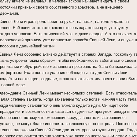
ользу ничего не деланья, и человек вскоре начинает видеть в своём
остоянии признаки своего собственного характера, а не внешнего
одержания.
винья Лени играет роль вериг на руках, на ногах, на теле и даже на
олове. Всё зависит от того, какая степень заражения присутствует у
каждого человека. Есть ожиревший мозг и даже сердце! А это означает ч
человеческий организм уже полностью поражён Свиньей Лени, и он уже 
способен к дальнейшей жизни.
Свинья Лени особенно активно действует в странах Запада, поскольку т
жизнь устроена таким образом, чтобы необходимость заботиться о своём
пропитании и обустройстве жизненного пространства было бы максималь
комфортным. Если все эти условия соблюдены, то для Свиньи Лени
создаётся настоящее раздолье, и она захватывает человека в свои объя
в полной мере.
Одерждание Свиньей Лени бывает нескольких степеней. Есть относител
алая степень захвата, когда захвачены только ноги и нижняя часть тела
огда человеку становится очень тяжело куда-то идти. Он ищет себе
оправдание и возможности отказаться от длинных прогулок, иногда впол
обоснованно, потому что ожиревшие сосуды в ногах и застоявшиеся
суставы, не могут более исполнять возложенную на них роль. Постепенн
степень одержания Свиньёй Лени достигает уровня груди и сердца. Тогда
человеку становится трудно ходить уже даже по неотложным делам внут