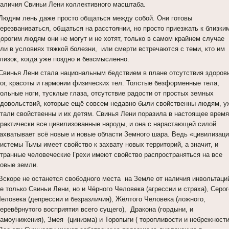
наличия Свиньи Лени коллективного масштаба.
Людям лень даже просто общаться между собой. Они готовы
ерезваниваться, общаться на расстоянии, но просто приезжать к близки
дорогим людям они не могут и не хотят, только в самом крайнем случае
или в условиях тяжкой болезни, или смерти встречаются с теми, кто им
лизок, когда уже поздно и безсмысленно.
Свинья Лени стала национальным бедствием в плане отсутствия здоров
ног, красоты и гармонии физических тел. Толстые безформенные тела,
ольные ноги, тусклые глаза, отсутствие радости от простых земных
удовольствий, которые ещё совсем недавно были свойственны людям, у
стали свойственны и их детям. Свинья Лени поразила в настоящее врем
практически все цивилизованные народы, и она с нарастающей силой
захватывает всё новые и новые области Земного шара. Ведь «цивилизац
истемы Тьмы имеет свойство к захвату новых территорий, а значит, и
странные человеческие Грехи имеют свойство распространяться на все
новые земли.
Вскоре не останется свободного места на Земле от наличия инвольтаци
е только Свиньи Лени, но и Чёрного Человека (агрессии и страха), Серо
Человека (депрессии и безразличия), Жёлтого Человека (ложного,
еревёрнутого восприятия всего сущего), Дракона (гордыни, и
амоунижения), Змея (цинизма) и Торопыги ( торопливости и небрежности