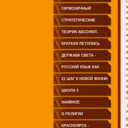
ГАРМОНИЧНЫЙ
ЧЕЛОВЕК
СТРАТЕГИЧЕСКИЕ
ЧЕРТЫ УКЛАДА
ТЕОРИЯ АБСОЛЮТ.
ГОСУДАРСТВА
СВЕТА
КРАТКАЯ ЛЕТОПИСЬ
ПРИНЦИПИАЛЬНО
ЧЕЛОВЕЧЕСТВА
ДЕРЖАВА СВЕТА -
НОВОГО ТИПА
ВЕНЕЦ ЧЕЛОВЕЧЕСТВА
РУССКИЙ ЯЗЫК КАК
п
ЧАСТЬ МАТРИЦЫ
21 ШАГ К НОВОЙ ЖИЗНИ
ТВОРЕНИЯ
ШКОЛА 5
НАИВНОЕ
СВЕТОПРЕДСТАВЛЕНИЕ
О РЕЛИГИИ
КРАСНОЯРСК -