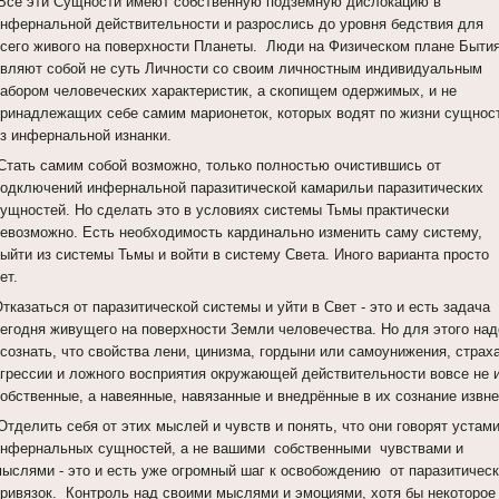
Все эти Сущности имеют собственную подземную дислокацию в
инфернальной действительности и разрослись до уровня бедствия для
всего живого на поверхности Планеты. Люди на Физическом плане Быти
являют собой не суть Личности со своим личностным индивидуальным
набором человеческих характеристик, а скопищем одержимых, и не
принадлежащих себе самим марионеток, которых водят по жизни сущнос
из инфернальной изнанки.
Стать самим собой возможно, только полностью очистившись от
подключений инфернальной паразитической камарильи паразитических
сущностей. Но сделать это в условиях системы Тьмы практически
невозможно. Есть необходимость кардинально изменить саму систему,
выйти из системы Тьмы и войти в систему Света. Иного варианта просто
ет.
тказаться от паразитической системы и уйти в Свет - это и есть задача
сегодня живущего на поверхности Земли человечества. Но для этого над
сознать, что свойства лени, цинизма, гордыни или самоунижения, страха
агрессии и ложного восприятия окружающей действительности вовсе не 
собственные, а навеянные, навязанные и внедрённые в их сознание извне
тделить себя от этих мыслей и чувств и понять, что они говорят устам
инфернальных сущностей, а не вашими собственными чувствами и
мыслями - это и есть уже огромный шаг к освобождению от паразитичес
привязок. Контроль над своими мыслями и эмоциями, хотя бы некоторое