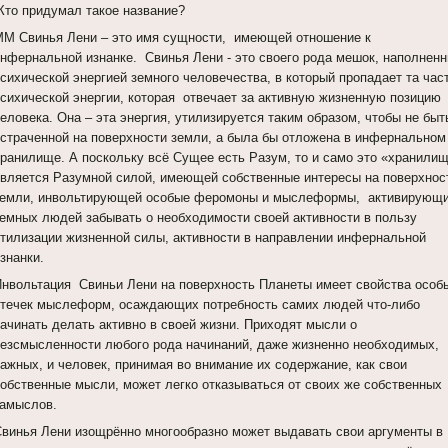
Кто придумал такое название?
ММ Свинья Лени – это имя сущности, имеющей отношение к
инфернальной изнанке. Свинья Лени - это своего рода мешок, наполнен
сихической энергией земного человечества, в который пропадает та час
психической энергии, которая отвечает за активную жизненную позицию
еловека. Она – эта энергия, утилизируется таким образом, чтобы не быт
истраченной на поверхности земли, а была бы отложена в инфернальном
хранилище. А поскольку всё Сущее есть Разум, то и само это «хранили
является Разумной силой, имеющей собственные интересы на поверхнос
земли, инвольтирующей особые феромоны и мыслеформы, активирующ
земных людей забывать о необходимости своей активности в пользу
утилизации жизненной силы, активности в направлении инфернальной
знанки.
Инвольтация Свиньи Лени на поверхность Планеты имеет свойства особ
утечек мыслеформ, осаждающих потребность самих людей что-либо
начинать делать активно в своей жизни. Приходят мысли о
безсмысленности любого рода начинаний, даже жизненно необходимых,
важных, и человек, принимая во внимание их содержание, как свои
собственные мысли, может легко отказываться от своих же собственных
замыслов.
Свинья Лени изощрённо многообразно может выдавать свои аргументы в