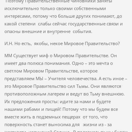
Поэтому Правительственные чиновники заняты
исключительно только своими собственными
интересами, потому что больше других понимают, до
какой степени слабы сейчас государственные связи и
опасны внешние и внутренне события.
И.Н. Но есть, якобы, некое Мировое Правительство?
ММ Существует миф о Мировом Правительстве. Он
имеет два полюса понимания. Одно – это мечта о
светлом Мировом Правительстве, которое
представляем МЫ – Учителя человечества. А есть иное –
это Мировое Правительство сил Тьмы. Они являются
противоположным лагерем и ведут во Тьму внешнюю.
Их предложения просты: идите за нами и будете
нашими рабами и пищей! Потому что мы будем все
вместе жить в подземных пещерах от того, что
поверхность станет выносима для жизни из - за
жесткости излучений Солнца. В подземельях мы будем