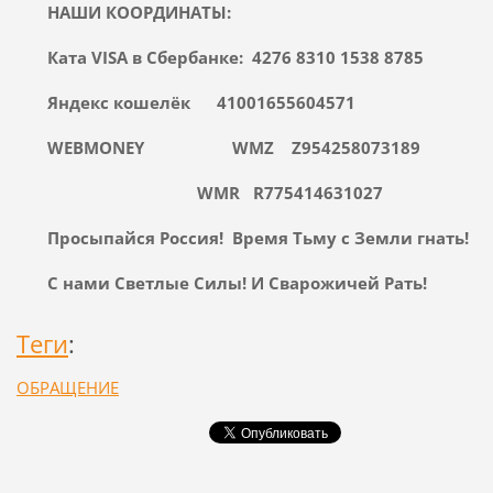
НАШИ КООРДИНАТЫ:
Ката VISA в Сбербанке: 4276 8310 1538 8785
Яндекс кошелёк 41001655604571
WEBMONEY WMZ Z954258073189
WMR
R
775414631027
Просыпайся Россия! Время Тьму с Земли гнать!
С нами Светлые Силы! И Сварожичей Рать!
Теги
:
ОБРАЩЕНИЕ