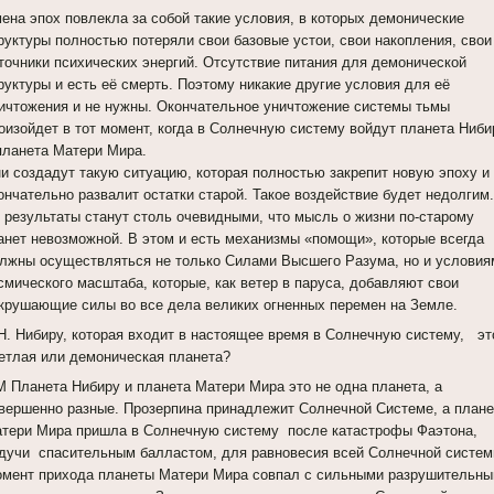
ена эпох повлекла за собой такие условия, в которых демонические
руктуры полностью потеряли свои базовые устои, свои накопления, свои
точники психических энергий. Отсутствие питания для демонической
руктуры и есть её смерть. Поэтому никакие другие условия для её
ичтожения и не нужны. Окончательное уничтожение системы тьмы
оизойдет в тот момент, когда в Солнечную систему войдут планета Ниби
планета Матери Мира.
и создадут такую ситуацию, которая полностью закрепит новую эпоху и
ончательно развалит остатки старой. Такое воздействие будет недолгим.
 результаты станут столь очевидными, что мысль о жизни по-старому
анет невозможной. В этом и есть механизмы «помощи», которые всегда
лжны осуществляться не только Силами Высшего Разума, но и условия
смического масштаба, которые, как ветер в паруса, добавляют свои
крушающие силы во все дела великих огненных перемен на Земле.
Н. Нибиру, которая входит в настоящее время в Солнечную систему, это
етлая или демоническая планета?
 Планета Нибиру и планета Матери Мира это не одна планета, а
вершенно разные. Прозерпина принадлежит Солнечной Системе, а плане
тери Мира пришла в Солнечную систему после катастрофы Фаэтона,
дучи спасительным балластом, для равновесия всей Солнечной систем
мент прихода планеты Матери Мира совпал с сильными разрушительн