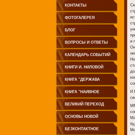
См
КОНТАКТЫ
ст
ис
ФОТОГАЛЕРЕЯ
ст
ун
БЛОГ
пр
и 
ВОПРОСЫ И ОТВЕТЫ
Он
ок
КАЛЕНДАРЬ СОБЫТИЙ
Но
ст
КНИГИ И. НИЛОВОЙ
до
ко
КНИГА "ДЕРЖАВА
со
СВЕТА
И.
КНИГА "НАИВНОЕ
св
СВЕТОПРЕСТАВЛЕНИЕ"
ВЕЛИКИЙ ПЕРЕХОД
ММ
со
ОСНОВЫ НОВОЙ
Ма
бу
ЦИВИЛИЗАЦИИ
БЕЗКОНТАКТНОЕ
Мо