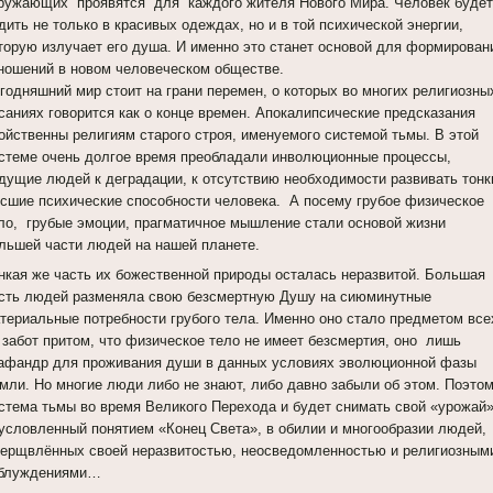
ружающих проявятся для каждого жителя Нового Мира. Человек будет
дить не только в красивых одеждах, но и в той психической энергии,
торую излучает его душа. И именно это станет основой для формирован
ношений в новом человеческом обществе.
годняшний мир стоит на грани перемен, о которых во многих религиозны
саниях говорится как о конце времен. Апокалипсические предсказания
ойственны религиям старого строя, именуемого системой тьмы. В этой
стеме очень долгое время преобладали инволюционные процессы,
дущие людей к деградации, к отсутствию необходимости развивать тонк
сшие психические способности человека. А посему грубое физическое
ло, грубые эмоции, прагматичное мышление стали основой жизни
льшей части людей на нашей планете.
нкая же часть их божественной природы осталась неразвитой. Большая
сть людей разменяла свою безсмертную Душу на сиюминутные
териальные потребности грубого тела. Именно оно стало предметом все
 забот притом, что физическое тело не имеет безсмертия, оно лишь
афандр для проживания души в данных условиях эволюционной фазы
мли. Но многие люди либо не знают, либо давно забыли об этом. Поэто
стема тьмы во время Великого Перехода и будет снимать свой «урожай»
условленный понятием «Конец Света», в обилии и многообразии людей,
ерщвлённых своей неразвитостью, неосведомленностью и религиозным
блуждениями…