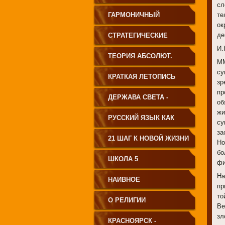
сл
ГАРМОНИЧНЫЙ
те
ок
ЧЕЛОВЕК
де
СТРАТЕГИЧЕСКИЕ
И.
ЧЕРТЫ УКЛАДА
ТЕОРИЯ АБСОЛЮТ.
ММ
су
ГОСУДАРСТВА
СВЕТА
КРАТКАЯ ЛЕТОПИСЬ
зр
пр
ПРИНЦИПИАЛЬНО
ЧЕЛОВЕЧЕСТВА
ДЕРЖАВА СВЕТА -
об
жи
НОВОГО ТИПА
ВЕНЕЦ ЧЕЛОВЕЧЕСТВА
РУССКИЙ ЯЗЫК КАК
су
за
ЧАСТЬ МАТРИЦЫ
21 ШАГ К НОВОЙ ЖИЗНИ
Но
бо
ТВОРЕНИЯ
ШКОЛА 5
фи
На
НАИВНОЕ
пр
то
СВЕТОПРЕДСТАВЛЕНИЕ
О РЕЛИГИИ
Ве
зл
КРАСНОЯРСК -