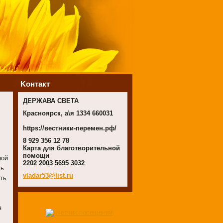
Koнтакт
ДЕРЖАВА СВЕТА
Красноярск, а\я 1334 660031
https://вестники-перемен.рф/
8 929 356 12 78
Карта для благотворительной
помощи
ной
2202 2003 5695 3032
ть
vladar53
@list.ru
ть
я