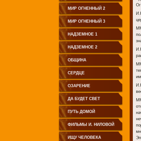
Ог
МИР ОГНЕННЫЙ 2
И.
це
МИР ОГНЕННЫЙ 3
ММ
НАДЗЕМНОЕ 1
по
зн
НАДЗЕМНОЕ 2
И.
ра
ОБЩИНА
ММ
те
СЕРДЦЕ
им
И.
ОЗАРЕНИЕ
ве
ДА БУДЕТ СВЕТ
ММ
от
ПУТЬ ДОМОЙ
на
не
ФИЛЬМЫ И. НИЛОВОЙ
по
мн
ИЩУ ЧЕЛОВЕКА
Эп