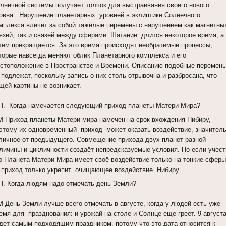
лнечной системы получает толчок для выстраивания своего нового
овня. Нарушение планетарных уровней в эклиптике Солнечного
мплекса влечёт за собой тяжёлые перемены с нарушением как магнитны
язей, так и связей между сферами. Шатание длится некоторое время, а
тем прекращается. За это время происходят необратимые процессы,
торые навсегда меняют облик Планетарного комплекса и его
стоположение в Пространстве и Времени. Описанию подобные перемен
 подлежат, поскольку запись о них столь отрывочна и разбросана, что
щей картины не возникает.
Н. Когда намечается следующий приход планеты Матери Мира?
 Приход планеты Матери мира намечен на срок вхождения Нибиру,
этому их одновременный приход может оказать воздействие, значител
личное от предыдущего. Совмещение прихода двух планет разной
личины и цикличности создаёт непредсказуемые условия. Но если учест
о Планета Матери Мира имеет своё воздействие только на тонкие сферы
 приход только укрепит очищающее воздействие Нибиру.
Н. Когда людям надо отмечать день Земли?
 День Земли лучше всего отмечать в августе, когда у людей есть уже
емя для празднования: и урожай на столе и Солнце еще греет. 9 август
дет самым подходящим праздником, потому что это дата относится к