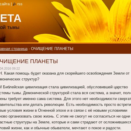
 сайта
|
rss
ЕТА
акой тьмы
авная страница
-
ОЧИЩЕНИЕ ПЛАНЕТЫ
ЧИЩЕНИЕ ПЛАНЕТЫ
04.2016 09:22
Н. Какая помощь будет оказана для скорейшего освобождения Земли от
монических структур?
 Библейская цивилизация стала цивилизацией, обусловившей царство
стемы тьмы. Демонической структурой стала вся система, а значит, пол
ены требует именно сама система. Для этого нет необходимости сверга
авительства или делать революции. Есть необходимость просто встрети
вые условия жизни в Огненной эпохе и в связи с её новыми условиями
ново организовать свою жизнь. С этим не смогут не согласиться ни одни
астные структуры на Земле, которые и сами страдают от осложнившихс
ловий жизни, как и обычные обыватели, мечтают о покое и радости.