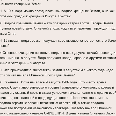
ненному крещению Земли.
Н. А 19 января можно праздновать как водное крещение Земли, а не как
рковный праздник крещения Иисуса Христа?
 Водное крещение Земли – это праздник старой эпохи. Теперь Земля
лучила новый статус Огненной эпохи, когда все перемены проходят под
аком Огня.
Н. 19 января вода все же получает свое высшее качество, как это было
ньше?
 Огненное очищение не только воды, но всех других стихий происходи
перь именно в августе. Вода получает заряд наравне с другими стихия
енно в этот день – 9 августа.
Н. Что происходит с энергетикой земли 9 августа? И с какого года надо
сти отсчет начала Огненной Эпохи для Земли?
 Огненная Эпоха началась 9 августа 1986 года. Это и есть время
счета. Смена энергетического уровня Планетарного комплекса, который
чался в указанный срок, и стала условием начала полного сгорания все
чистоты, накопленной в предыдущие эпохи. Человеческая самость
родила огромные запасы негативных отложений, а также создала
ожество построений незаконного характера. Поэтому начало Огненной
охи ознаменовано началом ОЧИЩЕНИЯ. В день начала Огненной Эпохи