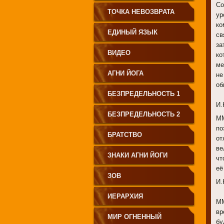
Со
СВЕТА"
ТОЧКА НЕВОЗВРАТА
ур
ко
ЕДИНЫЙ ЯЗЫК
св
за
ЧЕЛОВЕЧЕСТВА
ВИДЕО
ко
ме
АГНИ ЙОГА
не
об
БЕЗПРЕДЕЛЬНОСТЬ 1
И.
БЕЗПРЕДЕЛЬНОСТЬ 2
ММ
по
БРАТСТВО
от
ве
ЗНАКИ АГНИ ЙОГИ
чт
её
ЗОВ
И.
ИЕРАРХИЯ
ММ
вр
МИР ОГНЕННЫЙ
бу