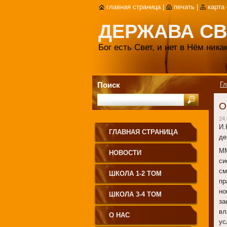
главная страница
|
печать
|
карта
ДЕРЖАВА СВ
Бог есть Свет, и нет в Нём ник
Поиск
Гл
О
24.
И.
ГЛАВНАЯ СТРАНИЦА
де
ММ
НОВОСТИ
си
см
ШКОЛА 1-2 ТОМ
пр
но
ШКОЛА 3-4 ТОМ
за
вл
О НАС
ус