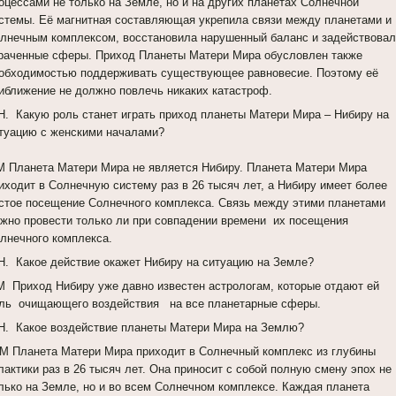
оцессами не только на Земле, но и на других планетах Солнечной
стемы. Её магнитная составляющая укрепила связи между планетами и
лнечным комплексом, восстановила нарушенный баланс и задействова
раченные сферы. Приход Планеты Матери Мира обусловлен также
обходимостью поддерживать существующее равновесие. Поэтому её
иближение не должно повлечь никаких катастроф.
Н. Какую роль станет играть приход планеты Матери Мира – Нибиру на
туацию с женскими началами?
 Планета Матери Мира не является Нибиру. Планета Матери Мира
иходит в Солнечную систему раз в 26 тысяч лет, а Нибиру имеет более
стое посещение Солнечного комплекса. Связь между этими планетами
жно провести только ли при совпадении времени их посещения
лнечного комплекса.
Н. Какое действие окажет Нибиру на ситуацию на Земле?
 Приход Нибиру уже давно известен астрологам, которые отдают ей
ль очищающего воздействия на все планетарные сферы.
Н. Какое воздействие планеты Матери Мира на Землю?
 Планета Матери Мира приходит в Солнечный комплекс из глубины
лактики раз в 26 тысяч лет. Она приносит с собой полную смену эпох не
лько на Земле, но и во всем Солнечном комплексе. Каждая планета