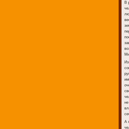
В 
че
лю
ве
зе
пе
по
за
во
Ми
Из
со
ру
им
оч
св
че
не
вл
се
А 
че