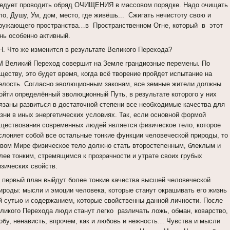
едует проводить обряд ОЧИЩЕНИЯ в массовом порядке. Надо очищать
ло, Душу, Ум, дом, место, где живёшь... Сжигать нечистоту свою и
ружающего пространства…в Пространственном Огне, который в этот
нь особенно активный.
Н. Что же изменится в результате Великого Перехода?
 Великий Переход совершит на Земле грандиозные перемены. По
ществу, это будет время, когда всё творение пройдет испытание на
елость. Согласно эволюционным законам, все земные жители должны
ойти определённый эволюционный Путь, в результате которого у них
язаны развиться в достаточной степени все необходимые качества для
зни в иных энергетических условиях. Так, если основной формой
ществования современных людей является физическое тело, которое
слоняет собой все остальные тонкие функции человеческой природы, то
вом Мире физическое тело должно стать второстепенным, блеклым и
лее тонким, стремящимся к прозрачности и утрате своих грубых
зических свойств.
 первый план выйдут более тонкие качества высшей человеческой
ироды: мысли и эмоции человека, которые станут окрашивать его жизнь
й сутью и содержанием, которые свойственны данной личности. После
ликого Перехода люди станут легко различать ложь, обман, коварство,
обу, ненависть, впрочем, как и любовь и нежность… Чувства и мысли