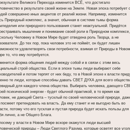
результате Великого Перехода изменится ВСЁ, что достигало
ловечество в результате своей жизни на Земле. Новая эпоха потребует 
дей совершенно иных акцентов от реалий жизни. Например, изменится
сь Природный комплекс, а значит, обычная в системе тьмы форма
мледелия или природного пользования станет неактуальной. Придётся
рестраивать мышление и понимание своей роли в Природном комплексе,
скольку Человеку в Новом Мире будет отведена роль Творца, а не
воевателя. До тех пор, пока человек это не поймёт, он будет лишен
зможности удовлетворять свои потребности, взимая от Природы в Ново
ре то, что ему потребуется.
менится форма общения людей между собой и в связи с этим весь
циальный строй общества. Если в эпохе тьмы люди выбирают себе
ководителей и потом терпят от них беду, то в Новой эпохе к власти прид
енно те люди, которые способны давать СВЕТ ДУХА для всего обществ
евидный для каждого члена общества. Выбирать человека, дающего С
оей психической энергии - будет обычной практикой, в то время как
ловек, не дающий Света – тусклый по своей человеческой природе, даж
 посмеет претендовать на власть. Да ему станет и не выгодно быть во
асти, потому что его тусклая и пустая природа будет искать пользы для
бя лично, а не Общего Блага.
посему у власти в Новом Мире вскоре окажутся люди высшей
ловеческой природы – Люди Светлого Разума, которые осветят все угол