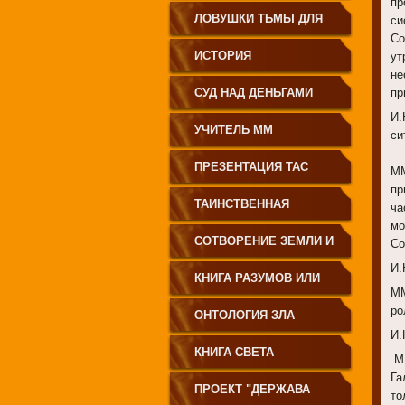
пр
ЗЕМЛЕДЕЛИЕ
ЛОВУШКИ ТЬМЫ ДЛЯ
си
Со
МОЛОДЁЖИ
ИСТОРИЯ
ут
не
ПРОИСХОЖДЕНИЯ
СУД НАД ДЕНЬГАМИ
пр
И.
РУССКОГО НАРОДА
УЧИТЕЛЬ ММ
си
ПРЕЗЕНТАЦИЯ ТАС
ММ
пр
ТАИНСТВЕННАЯ
ча
мо
СИБИРЬ
СОТВОРЕНИЕ ЗЕМЛИ И
Со
И.
ЕЁ ЖИТЕЛЕЙ
КНИГА РАЗУМОВ ИЛИ
ММ
ро
ПОЛЕЙ
ОНТОЛОГИЯ ЗЛА
И.
КНИГА СВЕТА
ММ
Га
ПРОЕКТ "ДЕРЖАВА
то