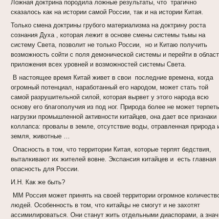
Ложная доктрина породила ложные результаты, что трагично
сказалось как на истории самой России, так и на истории Китая.
Только смена доктрины грубого материализма на доктрину роста
сознания Духа , которая лежит в основе смены системы тьмы на
систему Света, позволит не только России, но и Китаю получить
возможность сойти с поля демонической системы и перейти в облас
приложения всех уровней и возможностей системы Света.
В настоящее время Китай живет в свои последние времена, когда
огромный потенциал, наработанный его народом, может стать той
самой разрушительной силой, которая вырвет у этого народа всю
основу его благополучия из под ног. Природа более не может терпет
нагрузки промышленной активности китайцев, она дает все признаки
коллапса: провалы в земле, отсутствие воды, отравленная природа 
земля, животные …
Опасность в том, что территории Китая, которые терпят бедствия,
выталкивают их жителей вовне. Экспансия китайцев и есть главная
опасность для России.
И.Н. Как же быть?
ММ Россия может принять на своей территории огромное количеств
людей. Особенность в том, что китайцы не смогут и не захотят
ассимилироваться. Они станут жить отдельными диаспорами, а знач