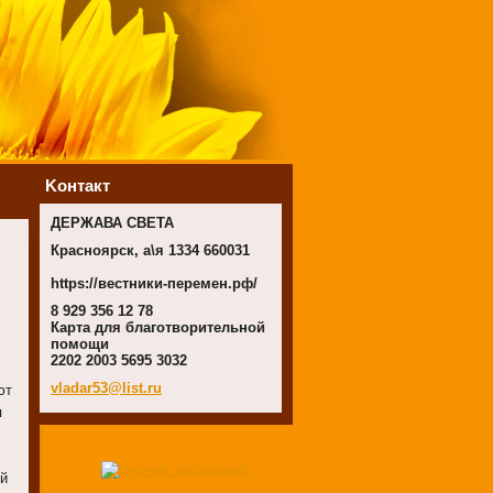
Koнтакт
ДЕРЖАВА СВЕТА
Красноярск, а\я 1334 660031
https://вестники-перемен.рф/
8 929 356 12 78
Карта для благотворительной
помощи
2202 2003 5695 3032
vladar53
@list.ru
ют
я
ой