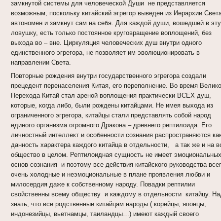
замкнутой системы для человеческой Души не представляется
возможным, поскольку китайский эгрегор выведен из Иерархии Света
автономен и замкнут сам на себя. Для каждой души, вошедшей в эту
ловушку, есть только постоянное круговращение воплощений, без
выхода во – вне. Циркуляция человеческих душ внутри одного
единственного эгрегора, не позволяет им эволюционировать в
направлении Света.
Повторные рождения внутри государственного эгрегора создали
прецедент перенаселения Китая, его переполнение. Во время Велико
Перехода Китай стал ареной воплощения практически ВСЕХ душ,
которые, когда либо, были рождены китайцами. Не имея выхода из
ограниченного эгрегора, китайцы стали представлять собой народ
единого организма огромного Дракона – древнего рептилоида. Его
личностный интеллект и особенности сознания распространяются ка
данность характера каждого китайца в отдельности, а так же и на в
общество в целом. Рептилоидная сущность не имеет эмоциональны
основ сознания и поэтому все действия китайского руководства все
очень холодные и неэмоциональные в плане проявления любви и
милосердия даже к собственному народу. Повадки рептилии
свойственны всему обществу и каждому в отдельности китайцу. На
знать, что все родственные китайцам народы ( корейцы, японцы,
индонезийцы, вьетнамцы, таиландцы…) имеют каждый своего