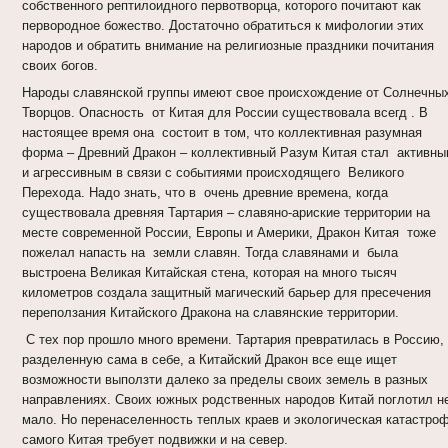
собственного рептилоидного первотворца, которого почитают как
первородное божество. Достаточно обратиться к мифологии этих
народов и обратить внимание на религиозные праздники почитания
своих богов.
Народы славянской группы имеют свое происхождение от Солнечны
Творцов. Опасность от Китая для России существовала всегд . В
настоящее время она состоит в том, что коллективная разумная
форма – Древний Дракон – коллективный Разум Китая стал активны
и агрессивным в связи с событиями происходящего Великого
Перехода. Надо знать, что в очень древние времена, когда
существовала древняя Тартария – славяно-ариские территории на
месте современной России, Европы и Америки, Дракон Китая тоже
пожелал напасть на земли славян. Тогда славянами и была
выстроена Великая Китайская стена, которая на много тысяч
километров создала защитный магический барьер для пресечения
переползания Китайского Дракона на славянские территории.
С тех пор прошло много времени. Тартария превратилась в Россию,
разделенную сама в себе, а Китайский Дракон все еще ищет
возможности выползти далеко за пределы своих земель в разных
направлениях. Своих южных родственных народов Китай поглотил н
мало. Но перенаселенность теплых краев и экологическая катастро
самого Китая требует подвижки и на север.