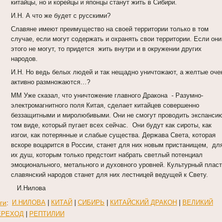
китайцы, но и корейцы и японцы станут жить в Сибири.
И.Н. А что же будет с русскими?
Славяне имеют преимущество на своей территории только в том
случае, если могут содержать и охранять свои территории. Если они
этого не могут, то придется жить внутри и в окружении других
народов.
И.Н. Но ведь белых людей и так нещадно уничтожают, а желтые оче
активно размножаются…?
ММ Уже сказал, что уничтожение главного Дракона - Разумно-
электромагнитного поля Китая, сделает китайцев совершенно
беззащитными и миролюбивыми. Они не смогут проводить экспанси
том виде, который пугает всех сейчас. Они будут как сироты, как
изгои, как потерянные и слабые существа. Держава Света, которая
вскоре воцарится в России, станет для них новым пристанищем, д
их душ, которым только предстоит набрать светлый потенциал
эмоционального, метального и духовного уровней. Культурный пласт
славянский народов станет для них лестницей ведущей к Свету.
И.Нилова
ги
:
И.НИЛОВА
|
КИТАЙ
|
СИБИРЬ
|
КИТАЙСКИЙ ДРАКОН
|
ВЕЛИКИЙ
ЕРЕХОД
|
РЕПТИЛИИ