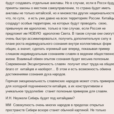
будут создавать отдельные анклавы. Но в случае, если в Росси буд
приняты законы о местном самоуправлении, то страна будет иметь
анклавы не только китайской, но и множества других национальносте
что, по сути, и есть уже давно на всех территориях России. Китайц
создадут особые территории, на которых будут проводить свою,
привычную им идеологию, только в том случае, если Россия не
предложит им НОВУЮ идеологию Света. В таком случае они смогут
очень быстро ассимилироваться, получить дополнительную силу в
плане роста индивидуального сознания внутри коллективных форм
общин, а значит, сделать огромный шаг вперед, показывая пример
слишком индивидуальным сознаниям славян в ведении общественн
жизни. Взаимный обмен опытом сознания будет весьма полезным.
Современная Эксцентричность славян получит опыт труда на общее
благо от китайцев и наоборот… В этом и есть возможность обмена
достижениями сознания духа народов.
Горячая эмоциональность славянских народов может стать примеро
для холодной подчиненности китайцев, а их конструктивизм и
уникальное трудолюбие станет полезным примером для славян.
И.Н. Неужели Сибирь будет под китайцами?
ММ Совокупность очень многих народов в пределах открытых
пространств Сибири вскоре станет обычной картиной. Не только