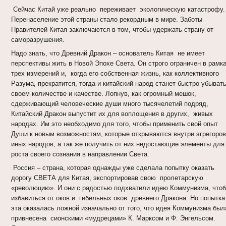
Сейчас Китай уже реально переживает экологическую катастрофу.
Перенаселение этой страны стало рекордным в мире. Заботы
Правителей Китая заключаются в том, чтобы удержать страну от
саморазрушения.
Надо знать, что Древний Дракон – основатель Китая не имеет
перспективы жить в Новой Эпохе Света. Он строго ограничен в рамк
трех измерений и, когда его собственная жизнь, как коллективного
Разума, прекратится, тогда и китайский народ станет быстро убывать
своем количестве и качестве. Лопнув, как огромный мешок,
сдерживающий человеческие души много тысячелетий подряд,
Китайский Дракон выпустит их для воплощения в других, живых
народах. Им это необходимо для того, чтобы применить свой опыт
Души к новым возможностям, которые открываются внутри эгрегоров
иных народов, а так же получить от них недостающие элементы для
роста своего сознания в направлении Света.
Россия – страна, которая однажды уже сделала попытку оказать
дорогу СВЕТА для Китая, экспортировав свою пролетарскую
«революцию». И они с радостью подхватили идею Коммунизма, что
избавиться от оков и гибельных оков древнего Дракона. Но попытка
эта оказалась ложной изначально от того, что идея Коммунизма был
привнесена сионскими «мудрецами» К. Марксом и Ф. Энгельсом.