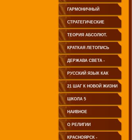
ГАРМОНИЧНЫЙ
ЧЕЛОВЕК
СТРАТЕГИЧЕСКИЕ
ЧЕРТЫ УКЛАДА
ТЕОРИЯ АБСОЛЮТ.
ГОСУДАРСТВА
СВЕТА
КРАТКАЯ ЛЕТОПИСЬ
ПРИНЦИПИАЛЬНО
ЧЕЛОВЕЧЕСТВА
ДЕРЖАВА СВЕТА -
НОВОГО ТИПА
ВЕНЕЦ ЧЕЛОВЕЧЕСТВА
РУССКИЙ ЯЗЫК КАК
ЧАСТЬ МАТРИЦЫ
21 ШАГ К НОВОЙ ЖИЗНИ
ТВОРЕНИЯ
ШКОЛА 5
НАИВНОЕ
СВЕТОПРЕДСТАВЛЕНИЕ
О РЕЛИГИИ
КРАСНОЯРСК -