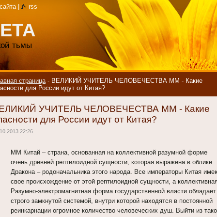
 сайта
|
rss
ЕТА
акой тьмы
авная страница
-
ВЕЛИКИЙ УЧИТЕЛЬ ЧЕЛОВЕЧЕСТВА ММ - Какие
асности для России идут от Китая?
ЕЛИКИЙ УЧИТЕЛЬ ЧЕЛОВЕЧЕСТВА ММ - Какие
пасности для России идут от Китая?
10.2013 22:26
ММ Китай – страна, основанная на коллективной разумной форме
очень древней рептилоидной сущности, которая выражена в облике
Дракона – родоначальника этого народа. Все императоры Китая име
свое происхождение от этой рептилоидной сущности, а коллективна
Разумно-электромагнитная форма государственной власти обладает
строго замкнутой системой, внутри которой находятся в постоянной
реинкарнации огромное количество человеческих душ. Выйти из так