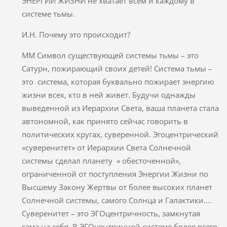
ЭНЕРГИИ ЖИЗНИ не хватает всем и каждому в
системе тьмы.
И.Н. Почему это происходит?
ММ Символ существующей системы тьмы – это
Сатурн, пожирающий своих детей! Система тьмы –
это система, которая буквально пожирает энергию
жизни всех, кто в ней живет. Будучи однажды
выведенной из Иерархии Света, ваша планета стала
автономной, как принято сейчас говорить в
политических кругах, суверенной. Эгоцентрический
«суверенитет» от Иерархии Света Солнечной
системы сделал планету « обесточенной»,
ограниченной от поступления Энергии Жизни по
Высшему Закону Жертвы от более высоких планет
Солнечной системы, самого Солнца и Галактики….
Суверенитет – это ЭГОцентричность, замкнутая
сама на себя. В ЭГОцентричной системе более всего