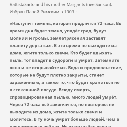
BattistaSarto and his mother Margarits (nee Sanson).
Избран Папой Римским в 1903 г.
«Наступит темень, которая продлится 72 часа. Во
время дня будет темно, упадёт град, будут
молнии и громы, землетрясения заставят
планету дергаться. В это время не выходите из
дома, жгите только свечи. Кто будет вдыхать
пыль, тот впадет в судороги и умрет. Затемните
окна и не открывайте их. Вода и продовольствие,
которые не будут плотно закрыты, станет
заражённым, а
т
акже то, что будет храниться не
в стеклянной посуде
. Всюду смерть,
спровоцированная пылью, много людей умрёт.
Через 72 часа всё закончится, но повторяю: не
выходите из дома, жгите только свечи и
молитесь.
В ту ночь умрёт больше людей, чем в
двух мировых войнах
. Не открывайте окон в