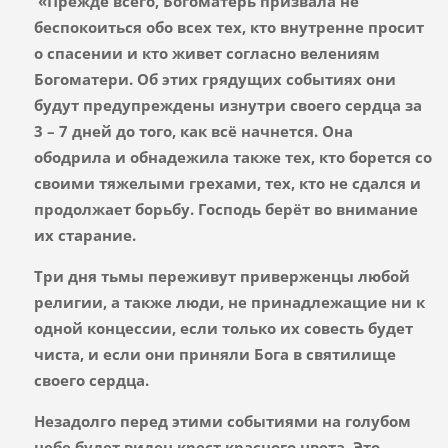
«Прежде всего, Богоматерь призвала не
беспокоиться обо всех тех, кто внутренне просит
о спасении и кто живет согласно велениям
Богоматери. Об этих грядущих событиях они
будут предупреждены изнутри своего сердца за
3 – 7 дней до того, как всё начнется. Она
ободрила и обнадежила также тех, кто борется со
своими тяжелыми грехами, тех, кто не сдался и
продолжает борьбу. Господь берёт во внимание
их старание.
Три дня тьмы переживут приверженцы любой
религии
, а также люди, не принадлежащие ни к
одной концессии, если только их совесть будет
чиста, и если они приняли Бога в святилище
своего сердца.
Незадолго перед этими событиями на голубом
небе будет виден крест красного цвета
. Это