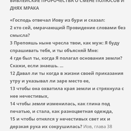
БИБЛЕЙСКИЕ ПРОРОЧЕСТВА О СМЕНЕ ПОЛЮСОВ И
ДНЯХ МРАКА
«
Господь отвечал Иову из бури и сказал:
2 кто сей, омрачающий Провидение словами без
смысла?
3 Препояшь ныне чресла твои, как муж: Я буду
спрашивать тебя, и ты объясняй Мне:
4 где был ты, когда Я полагал основания земли?
Скажи, если знаешь. …
12 Давал ли ты когда в жизни своей приказания
утру и указывал ли заре место ее,
13 чтобы она охватила края земли и стряхнула с
нее нечестивых,
14 чтобы
земля
изменилась, как глина под
печатью, и стала, как разноцветная одежда,
15 и чтобы отнялся у нечестивых свет их и
дерзкая рука их сокрушилась?
Иов, глава 38