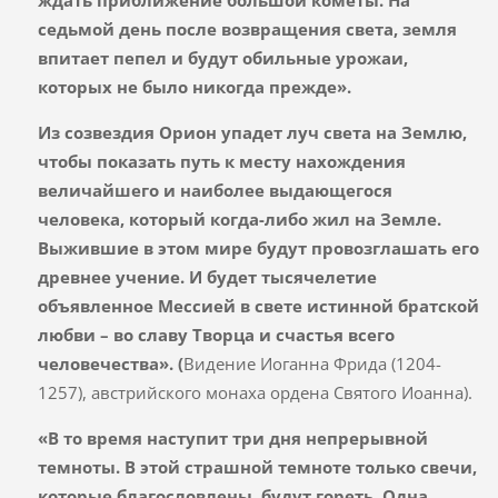
седьмой день после возвращения света, земля
впитает пепел и будут обильные урожаи,
которых не было никогда прежде».
Из созвездия Орион упадет луч света на Землю,
чтобы показать путь к месту нахождения
величайшего и наиболее выдающегося
человека, который когда-либо жил на Земле.
Выжившие в этом мире будут провозглашать его
древнее учение. И будет тысячелетие
объявленное Мессией в свете истинной братской
любви – во славу Творца и счастья всего
человечества». (
Видение Иоганна Фрида (1204-
1257), австрийского монаха ордена Святого Иоанна).
«В то время наступит три дня непрерывной
темноты. В этой страшной темноте только свечи,
которые благословлены, будут гореть. Одна