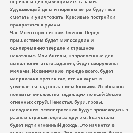
перенасыщен дымящимися газами.
Удушающий дым и порывы ветра будут все
сметать и уничтожать. Красивые постройки
превратятся в руины.
Час Моего пришествия близок. Перед
пришествием будет Милосердие и
одновременно твёрдое и страшное
наказание.
Мои Ангелы, направленные для
выполнения этого задания, будут вооружены
мечами. Их внимание, прежде всего, будет
направлено против тех, кто не верит и
усмехается над посланием Божьим. Из облаков
появится множество падающих по всей Земле
огненных струй. Ненастья, бури, грозы,
наводнения, землетрясения будут происходить в
разных странах, одно за другим. Без устали
будет идти огненный дождь
. Это начнется в
очень морозную ночь.
Это, прежде всего, будет