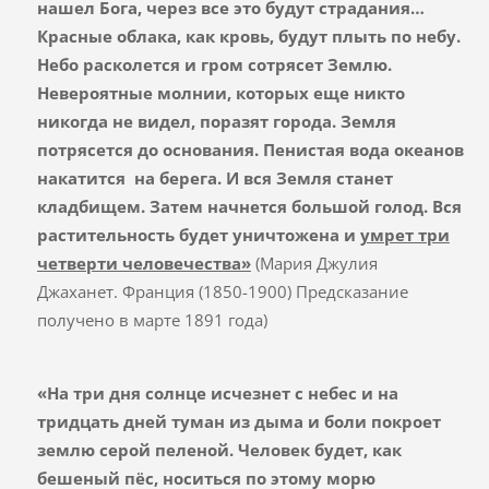
нашел Бога, через все это будут страдания…
Красные облака, как кровь, будут плыть по небу.
Небо расколется и гром сотрясет Землю.
Невероятные молнии, которых еще никто
никогда не видел, поразят города. Земля
потрясется до основания. Пенистая вода океанов
накатится на берега. И вся Земля станет
кладбищем. Затем начнется большой голод. Вся
растительность будет уничтожена и
умрет три
четверти человечества»
(Мария Джулия
Джаханет. Франция (1850-1900) Предсказание
получено в марте 1891 года)
«На три дня солнце исчезнет с небес и на
тридцать дней туман из дыма и боли покроет
землю серой пеленой. Человек будет, как
бешеный пёс, носиться по этому морю