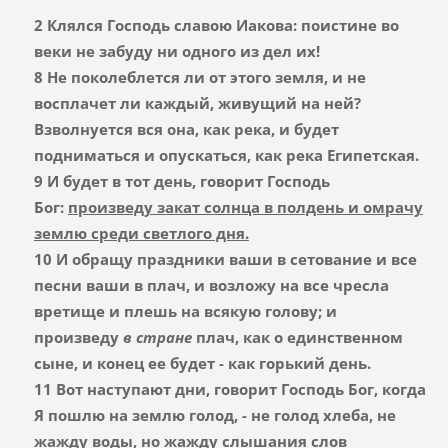
2 Клялся Господь славою Иакова: поистине во
веки не забуду ни одного из дел их!
8 Не поколеблется ли от этого земля, и не
восплачет ли каждый, живущий на ней?
Взволнуется вся она, как река, и будет
подниматься и опускаться, как река Египетская.
9 И будет в тот день, говорит Господь
Бог:
произведу закат солнца в полдень и омрачу
землю среди светлого дня.
10 И обращу праздники ваши в сетование и все
песни ваши в плач, и возложу на все чресла
вретище и плешь на всякую голову; и
произведу
в
стране
плач, как о единственном
сыне, и конец ее будет - как горький день.
11 Вот наступают дни, говорит Господь Бог, когда
Я пошлю на землю голод, - не голод хлеба, не
жажду воды, но жажду слышания слов