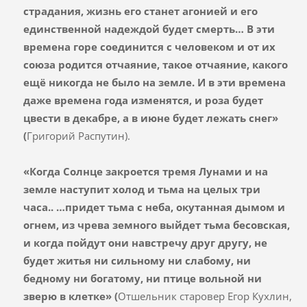
страдания, жизнь его станет агонией и его
единственной надеждой будет смерть… В эти
времена горе соединится с человеком и от их
союза родится отчаяние, такое отчаяние, какого
ещё никогда не было на земле. И в эти времена
даже времена года изменятся, и роза будет
цвести в декабре, а в июне будет лежать снег»
(
Григорий Распутин).
«Когда Солнце закроется тремя Лунами и на
земле наступит холод и тьма на целых три
часа..
…придет тьма с неба, окутанная дымом и
огнем, из чрева земного выйдет тьма бесовская,
и когда пойдут они навстречу друг другу, не
будет житья ни сильному ни слабому, ни
бедному ни богатому, ни птице вольной ни
зверю в клетке» (
Отшельник старовер Егор Кухлин,