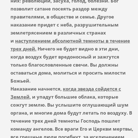
них: революции, засуха, голод, болезни. Бог
позволит сатане посеять раздор между
правителями, в обществе и семье. Другое
наказание придет с неба, разрушительным
землетрясением в различных странах
и
наступлением абсолютной темноты в течение
трех дней.
Ничего не будет видно в эти дни,
когда воздух будет вредоносный и зажгутся
только благословленные свечи. Вы должны
оставаться дома, молиться и просить милости
Божьей.
Наказание начнется,
когда звезда сойдется с
Землей
,
и упадут большие облака, которые
сожгут землю. Вы услышите оглушающий шум
органа, и многие дома будут летать по воздуху. В
течение трех дней темноты Господь пошлет
команду ангелов. Все враги Его и Церкви мертвы,
все грешные люди погибнут, за исключением