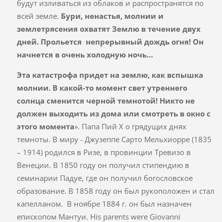
будут изливаться из облаков и распространятся по
всей земле.
Бури, ненастья, молнии и
землетрясения охватят Землю в течение двух
дней. Прольется непрерывный дождь огня! Он
начнется в очень холодную ночь…
Эта катастрофа придет на землю, как вспышка
молнии. В какой-то момент свет утреннего
солнца сменится черной темнотой!
Никто не
должен выходить из дома или смотреть в окно с
этого момента
». Папа Пий X о грядущих днях
темноты. В миру - Джузеппе Сарто Мельхиорре (1835
– 1914) родился в Ризе, в провинции Тревизо в
Венеции. В 1850 году он получил стипендию в
семинарии Падуе, где он получил богословское
образование. В 1858 году он был рукоположен и стал
капелланом. В ноябре 1884 г. он был назначен
епископом Мантуи. His parents were Giovanni