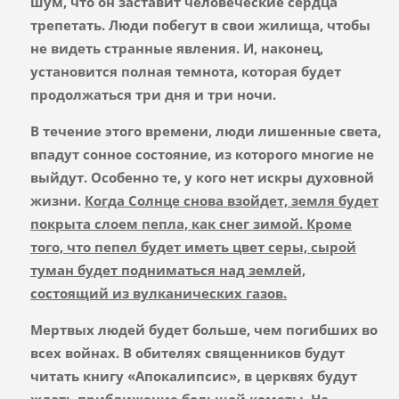
шум, что он заставит человеческие сердца
трепетать. Люди побегут в свои жилища, чтобы
не видеть странные явления. И, наконец,
установится полная темнота, которая будет
продолжаться три дня и три ночи
.
В течение этого времени, люди лишенные света,
впадут сонное состояние, из которого многие не
выйдут
. Особенно те, у кого нет искры духовной
жизни.
Когда Солнце снова взойдет, земля
будет
покрыта слоем пепла, как снег зимой
. Кроме
того, что пепел будет иметь цвет серы, сырой
туман будет подниматься над землей,
состоящий из вулканических газов.
Мертвых людей будет больше, чем погибших во
всех войнах
. В обителях священников будут
читать книгу «Апокалипсис», в церквях будут
ждать приближение большой кометы.
На