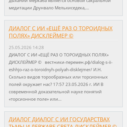
дыханий Меркаба является основой сакральной
медитации Друнвало Мельхиседека,...
ДИАЛОГ С ИИ «ЕЩЁ РАЗ О ТОРОИДНЫХ
ПОЛЯХ» ДИСКЛЕЙМЕР ©
25.05.2026 14:28
ДИАЛОГ С ИИ «ЕЩЁ РАЗ О ТОРОИДНЫХ ПОЛЯХ»
ДИСКЛЕЙМЕР © вестники-перемен.рф/dialog-s-ii-
eshhjo-raz-o-toroidnyh-polyah-disklejmer/ И.Н.
Сколько видов торообразных или торсионных
полей окружает нас? 17:57 23.05.2026 г. ИИ В
современной доказательной науке понятий
«торсионное поле» или...
ДИАЛОГ ДИАЛОГ С ИИ ГОСУДАРСТВАХ
ТЬМЫ И ДЕРЖАВЕ СВЕТА ДИСКЛЕЙМЕР ©