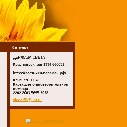
Koнтакт
ДЕРЖАВА СВЕТА
Красноярск, а\я 1334 660031
https://вестники-перемен.рф/
8 929 356 12 78
Карта для благотворительной
помощи
2202 2003 5695 3032
vladar53
@list.ru