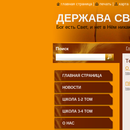
главная страница
|
печать
|
карта
ДЕРЖАВА СВ
Бог есть Свет, и нет в Нём ник
Поиск
Гл
Т
О
htt
ГЛАВНАЯ СТРАНИЦА
​
НОВОСТИ
htt
ШКОЛА 1-2 ТОМ
ШКОЛА 3-4 ТОМ
О НАС