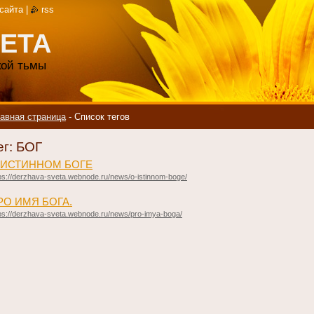
 сайта
|
rss
ЕТА
акой тьмы
авная страница
-
Список тегов
ег: БОГ
 ИСТИННОМ БОГЕ
ps://derzhava-sveta.webnode.ru/news/o-istinnom-boge/
ПРО ИМЯ БОГА.
ps://derzhava-sveta.webnode.ru/news/pro-imya-boga/