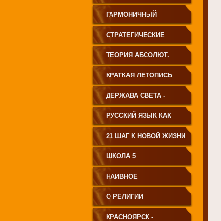
ГАРМОНИЧНЫЙ
ЧЕЛОВЕК
СТРАТЕГИЧЕСКИЕ
ЧЕРТЫ УКЛАДА
ТЕОРИЯ АБСОЛЮТ.
ГОСУДАРСТВА
СВЕТА
КРАТКАЯ ЛЕТОПИСЬ
ПРИНЦИПИАЛЬНО
ЧЕЛОВЕЧЕСТВА
ДЕРЖАВА СВЕТА -
НОВОГО ТИПА
ВЕНЕЦ ЧЕЛОВЕЧЕСТВА
РУССКИЙ ЯЗЫК КАК
ЧАСТЬ МАТРИЦЫ
21 ШАГ К НОВОЙ ЖИЗНИ
ТВОРЕНИЯ
ШКОЛА 5
НАИВНОЕ
СВЕТОПРЕДСТАВЛЕНИЕ
О РЕЛИГИИ
КРАСНОЯРСК -