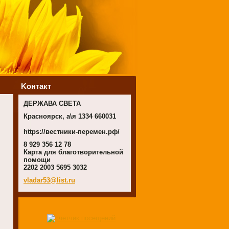
Koнтакт
ДЕРЖАВА СВЕТА
Красноярск, а\я 1334 660031
https://вестники-перемен.рф/
8 929 356 12 78
Карта для благотворительной
помощи
2202 2003 5695 3032
vladar53
@list.ru