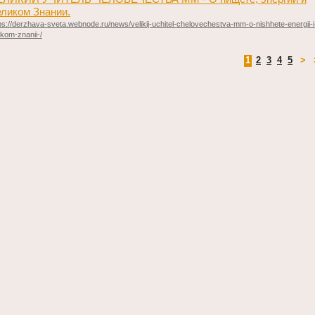
ликом Знании.
ps://derzhava-sveta.webnode.ru/news/velikij-uchitel-chelovechestva-mm-o-nishhete-energii-i
ikom-znanii-/
1
2
3
4
5
>