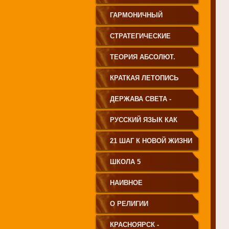
ГАРМОНИЧНЫЙ
ЧЕЛОВЕК
СТРАТЕГИЧЕСКИЕ
ЧЕРТЫ УКЛАДА
ТЕОРИЯ АБСОЛЮТ.
ГОСУДАРСТВА
СВЕТА
КРАТКАЯ ЛЕТОПИСЬ
ПРИНЦИПИАЛЬНО
ЧЕЛОВЕЧЕСТВА
ДЕРЖАВА СВЕТА -
НОВОГО ТИПА
ВЕНЕЦ ЧЕЛОВЕЧЕСТВА
РУССКИЙ ЯЗЫК КАК
ЧАСТЬ МАТРИЦЫ
21 ШАГ К НОВОЙ ЖИЗНИ
ТВОРЕНИЯ
ШКОЛА 5
НАИВНОЕ
СВЕТОПРЕДСТАВЛЕНИЕ
О РЕЛИГИИ
КРАСНОЯРСК -