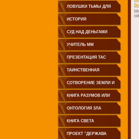
Ве
ЗЕМЛЕДЕЛИЕ
ЛОВУШКИ ТЬМЫ ДЛЯ
htt
vel
МОЛОДЁЖИ
ИСТОРИЯ
ПРОИСХОЖДЕНИЯ
СУД НАД ДЕНЬГАМИ
РУССКОГО НАРОДА
УЧИТЕЛЬ ММ
ПРЕЗЕНТАЦИЯ ТАС
ТАИНСТВЕННАЯ
СИБИРЬ
СОТВОРЕНИЕ ЗЕМЛИ И
ЕЁ ЖИТЕЛЕЙ
КНИГА РАЗУМОВ ИЛИ
ПОЛЕЙ
ОНТОЛОГИЯ ЗЛА
КНИГА СВЕТА
ПРОЕКТ "ДЕРЖАВА