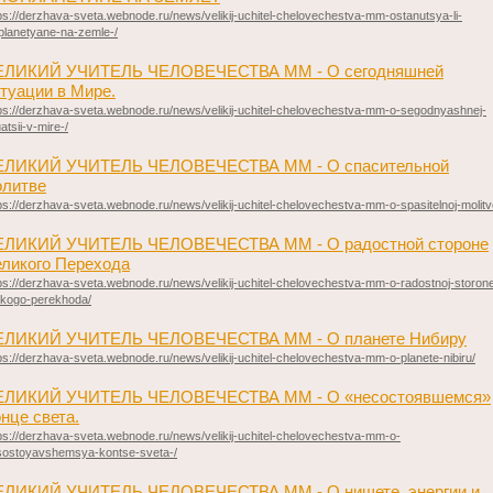
ps://derzhava-sveta.webnode.ru/news/velikij-uchitel-chelovechestva-mm-ostanutsya-li-
planetyane-na-zemle-/
ЕЛИКИЙ УЧИТЕЛЬ ЧЕЛОВЕЧЕСТВА ММ - О сегодняшней
туации в Мире.
ps://derzhava-sveta.webnode.ru/news/velikij-uchitel-chelovechestva-mm-o-segodnyashnej-
uatsii-v-mire-/
ЕЛИКИЙ УЧИТЕЛЬ ЧЕЛОВЕЧЕСТВА ММ - О спасительной
олитве
ps://derzhava-sveta.webnode.ru/news/velikij-uchitel-chelovechestva-mm-o-spasitelnoj-molitv
ЕЛИКИЙ УЧИТЕЛЬ ЧЕЛОВЕЧЕСТВА ММ - О радостной стороне
ликого Перехода
ps://derzhava-sveta.webnode.ru/news/velikij-uchitel-chelovechestva-mm-o-radostnoj-storon
ikogo-perekhoda/
ЕЛИКИЙ УЧИТЕЛЬ ЧЕЛОВЕЧЕСТВА ММ - О планете Нибиру
ps://derzhava-sveta.webnode.ru/news/velikij-uchitel-chelovechestva-mm-o-planete-nibiru/
ЕЛИКИЙ УЧИТЕЛЬ ЧЕЛОВЕЧЕСТВА ММ - О «несостоявшемся»
нце света.
ps://derzhava-sveta.webnode.ru/news/velikij-uchitel-chelovechestva-mm-o-
sostoyavshemsya-kontse-sveta-/
ЕЛИКИЙ УЧИТЕЛЬ ЧЕЛОВЕЧЕСТВА ММ - О нищете, энергии и