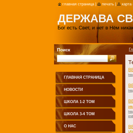
главная страница
|
печать
|
карта
ДЕРЖАВА СВ
Бог есть Свет, и нет в Нём ник
Поиск
Гл
Т
В
htt
ГЛАВНАЯ СТРАНИЦА
В
НОВОСТИ
htt
В
ШКОЛА 1-2 ТОМ
им
htt
ШКОЛА 3-4 ТОМ
imi
О НАС
В
И