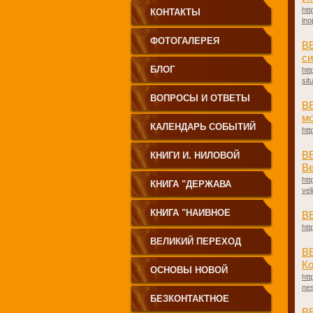
htt
КОНТАКТЫ
ino
ФОТОГАЛЕРЕЯ
В
си
БЛОГ
htt
sit
ВОПРОСЫ И ОТВЕТЫ
В
м
КАЛЕНДАРЬ СОБЫТИЙ
htt
В
КНИГИ И. НИЛОВОЙ
Ве
htt
КНИГА "ДЕРЖАВА
vel
СВЕТА
КНИГА "НАИВНОЕ
В
htt
СВЕТОПРЕСТАВЛЕНИЕ"
ВЕЛИКИЙ ПЕРЕХОД
В
Ко
ОСНОВЫ НОВОЙ
htt
ne
ЦИВИЛИЗАЦИИ
БЕЗКОНТАКТНОЕ
В