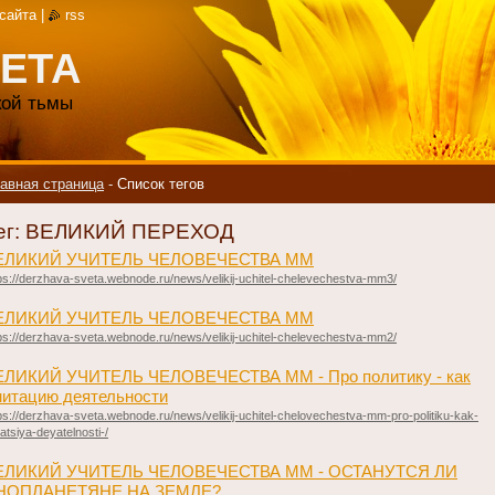
 сайта
|
rss
ЕТА
акой тьмы
авная страница
-
Список тегов
ег: ВЕЛИКИЙ ПЕРЕХОД
ЕЛИКИЙ УЧИТЕЛЬ ЧЕЛОВЕЧЕСТВА ММ
ps://derzhava-sveta.webnode.ru/news/velikij-uchitel-chelevechestva-mm3/
ЕЛИКИЙ УЧИТЕЛЬ ЧЕЛОВЕЧЕСТВА ММ
ps://derzhava-sveta.webnode.ru/news/velikij-uchitel-chelevechestva-mm2/
ЕЛИКИЙ УЧИТЕЛЬ ЧЕЛОВЕЧЕСТВА ММ - Про политику - как
итацию деятельности
ps://derzhava-sveta.webnode.ru/news/velikij-uchitel-chelovechestva-mm-pro-politiku-kak-
tatsiya-deyatelnosti-/
ЕЛИКИЙ УЧИТЕЛЬ ЧЕЛОВЕЧЕСТВА ММ - ОСТАНУТСЯ ЛИ
НОПЛАНЕТЯНЕ НА ЗЕМЛЕ?