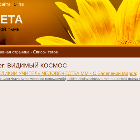
 сайта
|
rss
ЕТА
акой тьмы
авная страница
-
Список тегов
ег: ВИДИМЫЙ КОСМОС
ЕЛИКИЙ УЧИТЕЛЬ ЧЕЛОВЕЧЕСТВА ММ - О Заселении Марса;
ps://derzhava-sveta.webnode.ru/news/velikij-uchitel-chelovechestva-mm-o-zaselenii-marsa-/