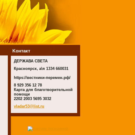
Koнтакт
ДЕРЖАВА СВЕТА
Красноярск, а\я 1334 660031
https://вестники-перемен.рф/
8 929 356 12 78
Карта для благотворительной
помощи
2202 2003 5695 3032
vladar53
@list.ru