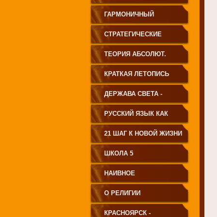
ГАРМОНИЧНЫЙ
ЧЕЛОВЕК
СТРАТЕГИЧЕСКИЕ
ЧЕРТЫ УКЛАДА
ТЕОРИЯ АБСОЛЮТ.
ГОСУДАРСТВА
СВЕТА
КРАТКАЯ ЛЕТОПИСЬ
ПРИНЦИПИАЛЬНО
ЧЕЛОВЕЧЕСТВА
ДЕРЖАВА СВЕТА -
НОВОГО ТИПА
ВЕНЕЦ ЧЕЛОВЕЧЕСТВА
РУССКИЙ ЯЗЫК КАК
ЧАСТЬ МАТРИЦЫ
21 ШАГ К НОВОЙ ЖИЗНИ
ТВОРЕНИЯ
ШКОЛА 5
НАИВНОЕ
СВЕТОПРЕДСТАВЛЕНИЕ
О РЕЛИГИИ
КРАСНОЯРСК -