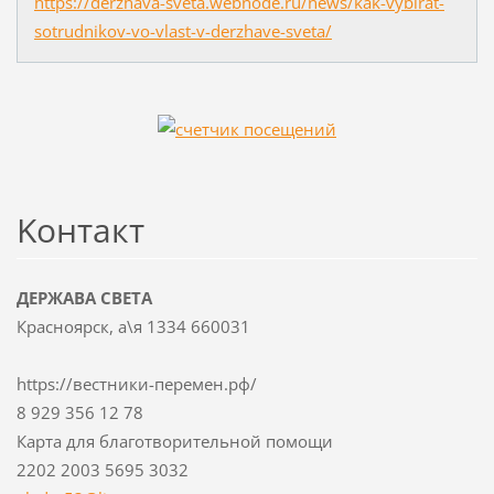
https://derzhava-sveta.webnode.ru/news/kak-vybirat-
sotrudnikov-vo-vlast-v-derzhave-sveta/
Koнтакт
ДЕРЖАВА СВЕТА
Красноярск, а\я 1334 660031
https://вестники-перемен.рф/
8 929 356 12 78
Карта для благотворительной помощи
2202 2003 5695 3032