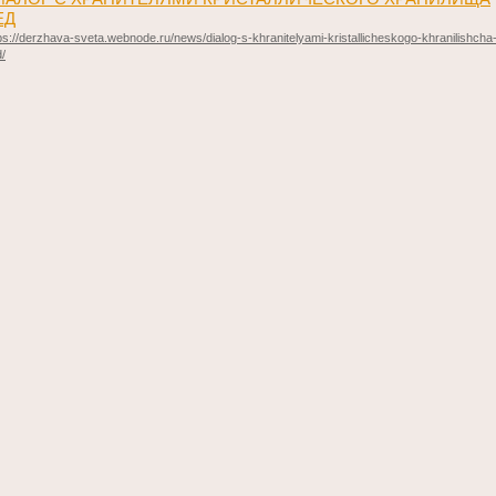
ЕД
ps://derzhava-sveta.webnode.ru/news/dialog-s-khranitelyami-kristallicheskogo-khranilishcha
/