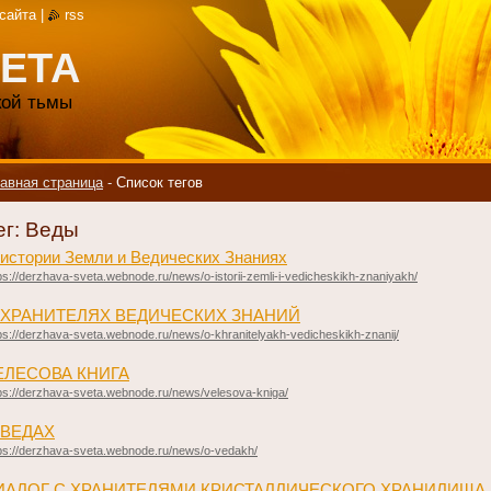
 сайта
|
rss
ЕТА
акой тьмы
авная страница
-
Список тегов
ег: Веды
истории Земли и Ведических Знаниях
ps://derzhava-sveta.webnode.ru/news/o-istorii-zemli-i-vedicheskikh-znaniyakh/
 ХРАНИТЕЛЯХ ВЕДИЧЕСКИХ ЗНАНИЙ
ps://derzhava-sveta.webnode.ru/news/o-khranitelyakh-vedicheskikh-znanij/
ЕЛЕСОВА КНИГА
ps://derzhava-sveta.webnode.ru/news/velesova-kniga/
 ВЕДАХ
ps://derzhava-sveta.webnode.ru/news/o-vedakh/
ИАЛОГ С ХРАНИТЕЛЯМИ КРИСТАЛЛИЧЕСКОГО ХРАНИЛИЩА