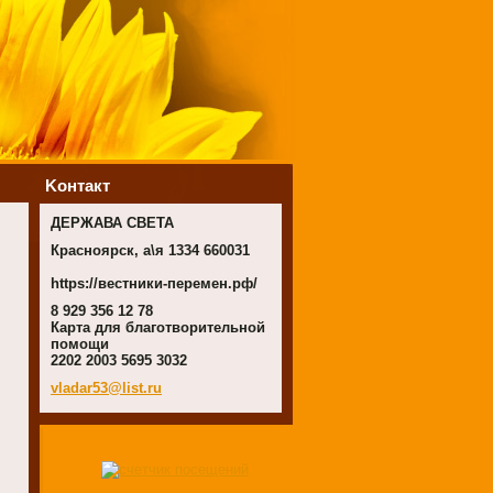
Koнтакт
ДЕРЖАВА СВЕТА
Красноярск, а\я 1334 660031
https://вестники-перемен.рф/
8 929 356 12 78
Карта для благотворительной
помощи
2202 2003 5695 3032
vladar53
@list.ru