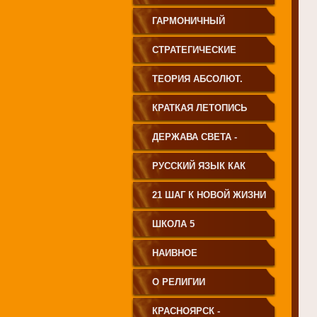
ГАРМОНИЧНЫЙ
ЧЕЛОВЕК
СТРАТЕГИЧЕСКИЕ
ЧЕРТЫ УКЛАДА
ТЕОРИЯ АБСОЛЮТ.
ГОСУДАРСТВА
СВЕТА
КРАТКАЯ ЛЕТОПИСЬ
ПРИНЦИПИАЛЬНО
ЧЕЛОВЕЧЕСТВА
ДЕРЖАВА СВЕТА -
НОВОГО ТИПА
ВЕНЕЦ ЧЕЛОВЕЧЕСТВА
РУССКИЙ ЯЗЫК КАК
ЧАСТЬ МАТРИЦЫ
21 ШАГ К НОВОЙ ЖИЗНИ
ТВОРЕНИЯ
ШКОЛА 5
НАИВНОЕ
СВЕТОПРЕДСТАВЛЕНИЕ
О РЕЛИГИИ
КРАСНОЯРСК -