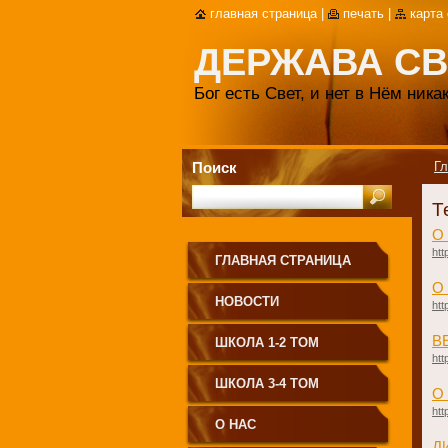
главная страница
|
печать
|
карта
ДЕРЖАВА СВ
Бог есть Свет, и нет в Нём ник
Поиск
Гл
Т
О 
htt
ГЛАВНАЯ СТРАНИЦА
О
НОВОСТИ
htt
В
ШКОЛА 1-2 ТОМ
htt
ШКОЛА 3-4 ТОМ
О
htt
О НАС
Д