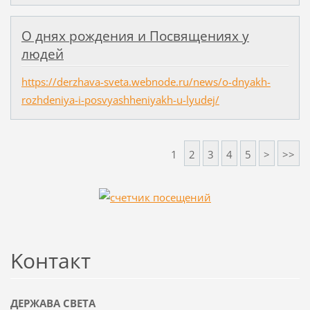
О днях рождения и Посвящениях у
людей
https://derzhava-sveta.webnode.ru/news/o-dnyakh-
rozhdeniya-i-posvyashheniyakh-u-lyudej/
1
2
3
4
5
>
>>
Koнтакт
ДЕРЖАВА СВЕТА