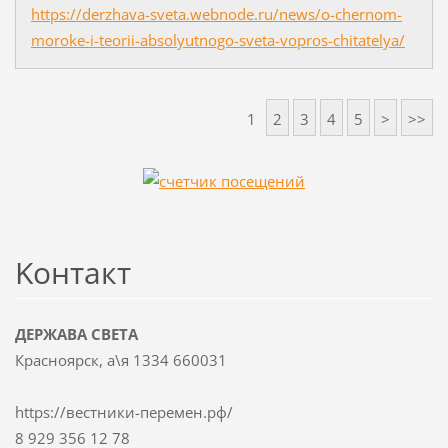
https://derzhava-sveta.webnode.ru/news/o-chernom-
moroke-i-teorii-absolyutnogo-sveta-vopros-chitatelya/
1
2
3
4
5
>
>>
Koнтакт
ДЕРЖАВА СВЕТА
Красноярск, а\я 1334 660031
https://вестники-перемен.рф/
8 929 356 12 78