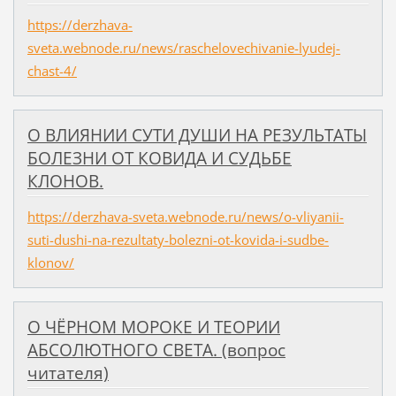
https://derzhava-
sveta.webnode.ru/news/raschelovechivanie-lyudej-
chast-4/
О ВЛИЯНИИ СУТИ ДУШИ НА РЕЗУЛЬТАТЫ
БОЛЕЗНИ ОТ КОВИДА И СУДЬБЕ
КЛОНОВ.
https://derzhava-sveta.webnode.ru/news/o-vliyanii-
suti-dushi-na-rezultaty-bolezni-ot-kovida-i-sudbe-
klonov/
О ЧЁРНОМ МОРОКЕ И ТЕОРИИ
АБСОЛЮТНОГО СВЕТА. (вопрос
читателя)