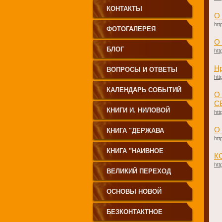
КОНТАКТЫ
О
htt
ФОТОГАЛЕРЕЯ
О
БЛОГ
htt
Нр
ВОПРОСЫ И ОТВЕТЫ
htt
КАЛЕНДАРЬ СОБЫТИЙ
О
С
КНИГИ И. НИЛОВОЙ
htt
О
КНИГА "ДЕРЖАВА
htt
СВЕТА
КНИГА "НАИВНОЕ
К
htt
СВЕТОПРЕСТАВЛЕНИЕ"
ВЕЛИКИЙ ПЕРЕХОД
ОСНОВЫ НОВОЙ
ЦИВИЛИЗАЦИИ
БЕЗКОНТАКТНОЕ