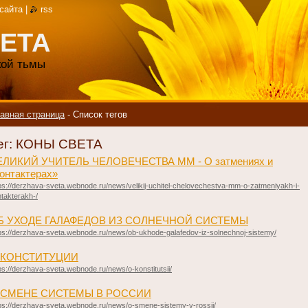
 сайта
|
rss
ЕТА
акой тьмы
авная страница
-
Список тегов
ег: КОНЫ СВЕТА
ЕЛИКИЙ УЧИТЕЛЬ ЧЕЛОВЕЧЕСТВА ММ - О затмениях и
онтактерах»
ps://derzhava-sveta.webnode.ru/news/velikij-uchitel-chelovechestva-mm-o-zatmeniyakh-i-
takterakh-/
Б УХОДЕ ГАЛАФЕДОВ ИЗ СОЛНЕЧНОЙ СИСТЕМЫ
ps://derzhava-sveta.webnode.ru/news/ob-ukhode-galafedov-iz-solnechnoj-sistemy/
 КОНСТИТУЦИИ
ps://derzhava-sveta.webnode.ru/news/o-konstitutsii/
 СМЕНЕ СИСТЕМЫ В РОССИИ
ps://derzhava-sveta.webnode.ru/news/o-smene-sistemy-v-rossii/