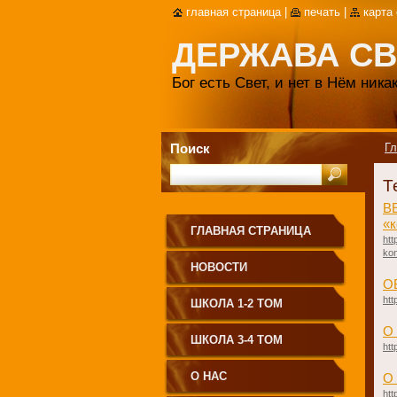
главная страница
|
печать
|
карта
ДЕРЖАВА СВ
Бог есть Свет, и нет в Нём ник
Поиск
Гл
Т
В
«к
ГЛАВНАЯ СТРАНИЦА
htt
kon
НОВОСТИ
О
htt
ШКОЛА 1-2 ТОМ
О
ШКОЛА 3-4 ТОМ
htt
О НАС
О
htt