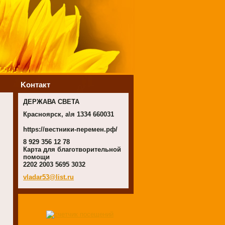
Koнтакт
ДЕРЖАВА СВЕТА
Красноярск, а\я 1334 660031
https://вестники-перемен.рф/
8 929 356 12 78
Карта для благотворительной
помощи
2202 2003 5695 3032
vladar53
@list.ru