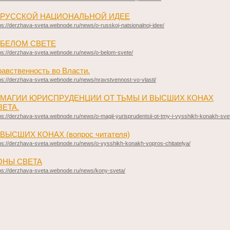
 РУССКОЙ НАЦИОНАЛЬНОЙ ИДЕЕ
ps://derzhava-sveta.webnode.ru/news/o-russkoj-natsionalnoj-idee/
 БЕЛОМ СВЕТЕ
ps://derzhava-sveta.webnode.ru/news/o-belom-svete/
авственность во Власти.
ps://derzhava-sveta.webnode.ru/news/nravstvennost-vo-vlasti/
 МАГИИ ЮРИСПРУДЕНЦИИ ОТ ТЬМЫ И ВЫСШИХ КОНАХ
ВЕТА.
ps://derzhava-sveta.webnode.ru/news/o-magii-yurisprudentsii-ot-tmy-i-vysshikh-konakh-sve
 ВЫСШИХ КОНАХ (вопрос читателя)
ps://derzhava-sveta.webnode.ru/news/o-vysshikh-konakh-vopros-chitatelya/
ОНЫ СВЕТА
ps://derzhava-sveta.webnode.ru/news/kony-sveta/