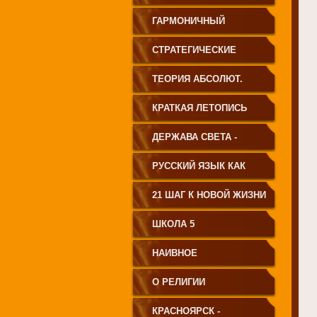
ГАРМОНИЧНЫЙ
ЧЕЛОВЕК
СТРАТЕГИЧЕСКИЕ
ЧЕРТЫ УКЛАДА
ТЕОРИЯ АБСОЛЮТ.
ГОСУДАРСТВА
СВЕТА
КРАТКАЯ ЛЕТОПИСЬ
ПРИНЦИПИАЛЬНО
ЧЕЛОВЕЧЕСТВА
ДЕРЖАВА СВЕТА -
НОВОГО ТИПА
ВЕНЕЦ ЧЕЛОВЕЧЕСТВА
РУССКИЙ ЯЗЫК КАК
ЧАСТЬ МАТРИЦЫ
21 ШАГ К НОВОЙ ЖИЗНИ
ТВОРЕНИЯ
ШКОЛА 5
НАИВНОЕ
СВЕТОПРЕДСТАВЛЕНИЕ
О РЕЛИГИИ
КРАСНОЯРСК -