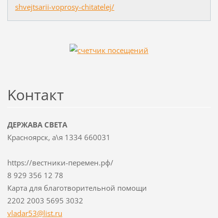
shvejtsarii-voprosy-chitatelej/
Koнтакт
ДЕРЖАВА СВЕТА
Красноярск, а\я 1334 660031
https://вестники-перемен.рф/
8 929 356 12 78
Карта для благотворительной помощи
2202 2003 5695 3032
vladar53
@list.ru