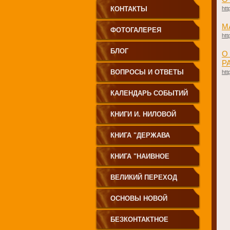
КОНТАКТЫ
htt
М
ФОТОГАЛЕРЕЯ
htt
БЛОГ
​
Р
ВОПРОСЫ И ОТВЕТЫ
htt
КАЛЕНДАРЬ СОБЫТИЙ
КНИГИ И. НИЛОВОЙ
КНИГА "ДЕРЖАВА
СВЕТА
КНИГА "НАИВНОЕ
СВЕТОПРЕСТАВЛЕНИЕ"
ВЕЛИКИЙ ПЕРЕХОД
ОСНОВЫ НОВОЙ
ЦИВИЛИЗАЦИИ
БЕЗКОНТАКТНОЕ