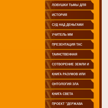
ЗЕМЛЕДЕЛИЕ
ЛОВУШКИ ТЬМЫ ДЛЯ
МОЛОДЁЖИ
ИСТОРИЯ
ПРОИСХОЖДЕНИЯ
СУД НАД ДЕНЬГАМИ
РУССКОГО НАРОДА
УЧИТЕЛЬ ММ
ПРЕЗЕНТАЦИЯ ТАС
ТАИНСТВЕННАЯ
СИБИРЬ
СОТВОРЕНИЕ ЗЕМЛИ И
ЕЁ ЖИТЕЛЕЙ
КНИГА РАЗУМОВ ИЛИ
ПОЛЕЙ
ОНТОЛОГИЯ ЗЛА
КНИГА СВЕТА
ПРОЕКТ "ДЕРЖАВА