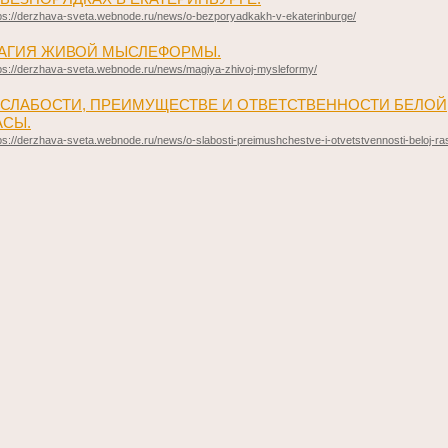
ps://derzhava-sveta.webnode.ru/news/o-bezporyadkakh-v-ekaterinburge/
АГИЯ ЖИВОЙ МЫСЛЕФОРМЫ.
ps://derzhava-sveta.webnode.ru/news/magiya-zhivoj-mysleformy/
О СЛАБОСТИ, ПРЕИМУЩЕСТВЕ И ОТВЕТСТВЕННОСТИ БЕЛОЙ
АСЫ.
ps://derzhava-sveta.webnode.ru/news/o-slabosti-preimushchestve-i-otvetstvennosti-beloj-ra