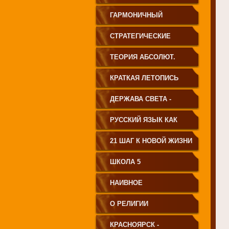
ГАРМОНИЧНЫЙ
ЧЕЛОВЕК
СТРАТЕГИЧЕСКИЕ
ЧЕРТЫ УКЛАДА
ТЕОРИЯ АБСОЛЮТ.
ГОСУДАРСТВА
СВЕТА
КРАТКАЯ ЛЕТОПИСЬ
ПРИНЦИПИАЛЬНО
ЧЕЛОВЕЧЕСТВА
ДЕРЖАВА СВЕТА -
НОВОГО ТИПА
ВЕНЕЦ ЧЕЛОВЕЧЕСТВА
РУССКИЙ ЯЗЫК КАК
ЧАСТЬ МАТРИЦЫ
21 ШАГ К НОВОЙ ЖИЗНИ
ТВОРЕНИЯ
ШКОЛА 5
НАИВНОЕ
СВЕТОПРЕДСТАВЛЕНИЕ
О РЕЛИГИИ
КРАСНОЯРСК -