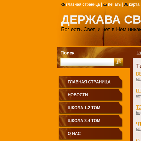
главная страница
|
печать
|
карта
ДЕРЖАВА СВ
Бог есть Свет, и нет в Нём ник
Поиск
Гл
Т
​
htt
ГЛАВНАЯ СТРАНИЦА
​
НОВОСТИ
htt
Т
ШКОЛА 1-2 ТОМ
htt
ШКОЛА 3-4 ТОМ
​
htt
О НАС
​