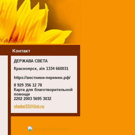
Koнтакт
ДЕРЖАВА СВЕТА
Красноярск, а\я 1334 660031
https://вестники-перемен.рф/
8 929 356 12 78
Карта для благотворительной
помощи
2202 2003 5695 3032
vladar53
@list.ru