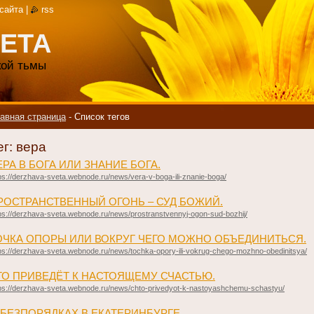
 сайта
|
rss
ЕТА
акой тьмы
авная страница
-
Список тегов
ег: вера
ВЕРА В БОГА ИЛИ ЗНАНИЕ БОГА.
ps://derzhava-sveta.webnode.ru/news/vera-v-boga-ili-znanie-boga/
ПРОСТРАНСТВЕННЫЙ ОГОНЬ – СУД БОЖИЙ.
ps://derzhava-sveta.webnode.ru/news/prostranstvennyj-ogon-sud-bozhij/
ОЧКА ОПОРЫ ИЛИ ВОКРУГ ЧЕГО МОЖНО ОБЪЕДИНИТЬСЯ.
ps://derzhava-sveta.webnode.ru/news/tochka-opory-ili-vokrug-chego-mozhno-obedinitsya/
ЧТО ПРИВЕДЁТ К НАСТОЯЩЕМУ СЧАСТЬЮ.
ps://derzhava-sveta.webnode.ru/news/chto-privedyot-k-nastoyashchemu-schastyu/
О БЕЗПОРЯДКАХ В ЕКАТЕРИНБУРГЕ.