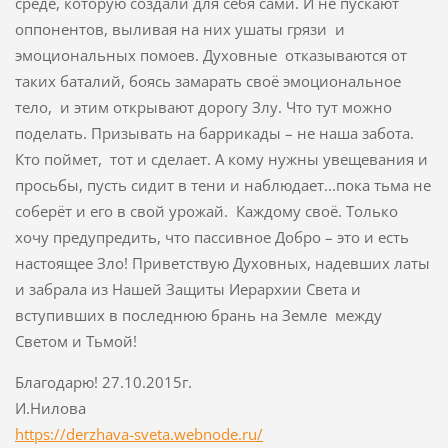
среде, которую создали для себя сами. И не пускают
оппонентов, выливая на них ушаты грязи и
эмоциональных помоев. Духовные отказываются от
таких баталий, боясь замарать своё эмоциональное
тело, и этим открывают дорогу Злу. Что тут можно
поделать. Призывать на баррикады – не наша забота.
Кто поймет, тот и сделает. А кому нужны увещевания и
просьбы, пусть сидит в тени и наблюдает...пока тьма не
соберёт и его в свой урожай. Каждому своё. Только
хочу предупредить, что пассивное Добро – это и есть
настоящее Зло! Приветствую Духовных, надевших латы
и забрала из Нашей Защиты Иерархии Света и
вступивших в последнюю брань на Земле между
Светом и Тьмой!
Благодарю! 27.10.2015г.
И.Нилова
https://derzhava-sveta.webnode.ru/