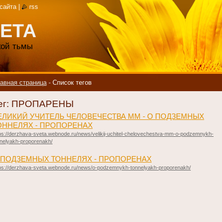
 сайта
|
rss
ЕТА
акой тьмы
авная страница
-
Список тегов
ег: ПРОПАРЕНЫ
ЕЛИКИЙ УЧИТЕЛЬ ЧЕЛОВЕЧЕСТВА ММ - О ПОДЗЕМНЫХ
ОННЕЛЯХ - ПРОПОРЕНАХ
ps://derzhava-sveta.webnode.ru/news/velikij-uchitel-chelovechestva-mm-o-podzemnykh-
nelyakh-proporenakh/
 ПОДЗЕМНЫХ ТОННЕЛЯХ - ПРОПОРЕНАХ
tps://derzhava-sveta.webnode.ru/news/o-podzemnykh-tonnelyakh-proporenakh/