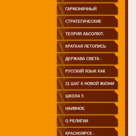
ГАРМОНИЧНЫЙ
ЧЕЛОВЕК
СТРАТЕГИЧЕСКИЕ
ЧЕРТЫ УКЛАДА
ТЕОРИЯ АБСОЛЮТ.
ГОСУДАРСТВА
СВЕТА
КРАТКАЯ ЛЕТОПИСЬ
ПРИНЦИПИАЛЬНО
ЧЕЛОВЕЧЕСТВА
ДЕРЖАВА СВЕТА -
НОВОГО ТИПА
ВЕНЕЦ ЧЕЛОВЕЧЕСТВА
РУССКИЙ ЯЗЫК КАК
ЧАСТЬ МАТРИЦЫ
21 ШАГ К НОВОЙ ЖИЗНИ
ТВОРЕНИЯ
ШКОЛА 5
НАИВНОЕ
СВЕТОПРЕДСТАВЛЕНИЕ
О РЕЛИГИИ
КРАСНОЯРСК -