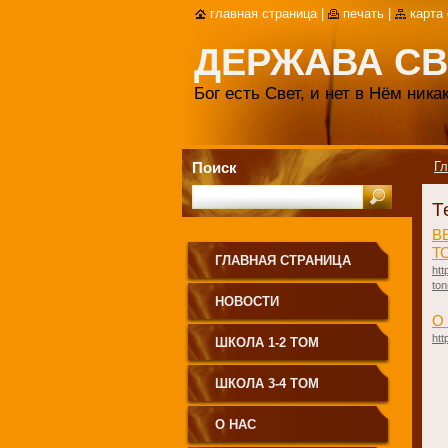
главная страница
|
печать
|
карта
ДЕРЖАВА СВ
Бог есть Свет, и нет в Нём ник
Поиск
Гл
Т
В
Т
ГЛАВНАЯ СТРАНИЦА
htt
ton
НОВОСТИ
О
ht
ШКОЛА 1-2 ТОМ
ШКОЛА 3-4 ТОМ
О НАС