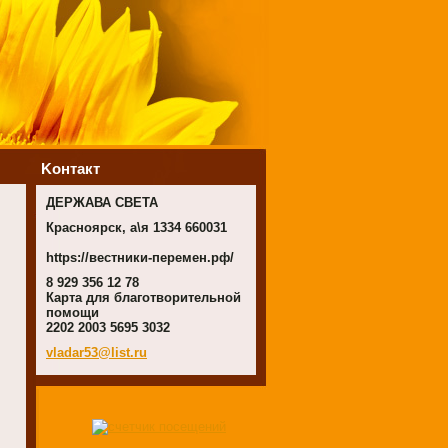
Koнтакт
ДЕРЖАВА СВЕТА
Красноярск, а\я 1334 660031
https://вестники-перемен.рф/
8 929 356 12 78
Карта для благотворительной
помощи
2202 2003 5695 3032
vladar53
@list.ru