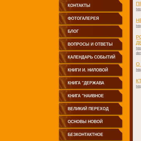
П
КОНТАКТЫ
htt
ФОТОГАЛЕРЕЯ
Н
htt
БЛОГ
Р
Д
ВОПРОСЫ И ОТВЕТЫ
htt
der
КАЛЕНДАРЬ СОБЫТИЙ
О
КНИГИ И. НИЛОВОЙ
htt
К
КНИГА "ДЕРЖАВА
htt
СВЕТА
КНИГА "НАИВНОЕ
СВЕТОПРЕСТАВЛЕНИЕ"
ВЕЛИКИЙ ПЕРЕХОД
ОСНОВЫ НОВОЙ
ЦИВИЛИЗАЦИИ
БЕЗКОНТАКТНОЕ