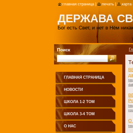
главная страница
|
печать
|
карта
ДЕРЖАВА СВ
Бог есть Свет, и нет в Нём ник
Поиск
Гл
Т
В
да
ГЛАВНАЯ СТРАНИЦА
htt
dal
НОВОСТИ
В
Ро
ШКОЛА 1-2 ТОМ
htt
ros
ШКОЛА 3-4 ТОМ
О
О НАС
htt