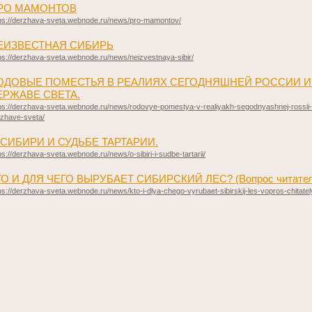
РО МАМОНТОВ
ps://derzhava-sveta.webnode.ru/news/pro-mamontov/
ЕИЗВЕСТНАЯ СИБИРЬ
ps://derzhava-sveta.webnode.ru/news/neizvestnaya-sibir/
ОДОВЫЕ ПОМЕСТЬЯ В РЕАЛИЯХ СЕГОДНЯШНЕЙ РОССИИ И
ЕРЖАВЕ СВЕТА.
ps://derzhava-sveta.webnode.ru/news/rodovye-pomestya-v-realiyakh-segodnyashnej-rossii-
zhave-sveta/
 СИБИРИ И СУДЬБЕ ТАРТАРИИ.
ps://derzhava-sveta.webnode.ru/news/o-sibiri-i-sudbe-tartarii/
ТО И ДЛЯ ЧЕГО ВЫРУБАЕТ СИБИРСКИЙ ЛЕС? (Вопрос читател
ps://derzhava-sveta.webnode.ru/news/kto-i-dlya-chego-vyrubaet-sibirskij-les-vopros-chitatel