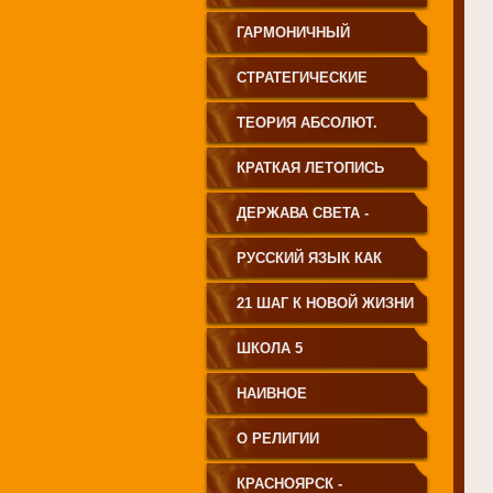
ГАРМОНИЧНЫЙ
ЧЕЛОВЕК
СТРАТЕГИЧЕСКИЕ
ЧЕРТЫ УКЛАДА
ТЕОРИЯ АБСОЛЮТ.
ГОСУДАРСТВА
СВЕТА
КРАТКАЯ ЛЕТОПИСЬ
ПРИНЦИПИАЛЬНО
ЧЕЛОВЕЧЕСТВА
ДЕРЖАВА СВЕТА -
НОВОГО ТИПА
ВЕНЕЦ ЧЕЛОВЕЧЕСТВА
РУССКИЙ ЯЗЫК КАК
ЧАСТЬ МАТРИЦЫ
21 ШАГ К НОВОЙ ЖИЗНИ
ТВОРЕНИЯ
ШКОЛА 5
НАИВНОЕ
СВЕТОПРЕДСТАВЛЕНИЕ
О РЕЛИГИИ
КРАСНОЯРСК -