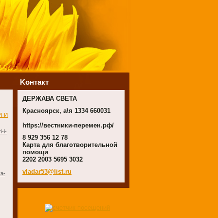
Koнтакт
ДЕРЖАВА СВЕТА
Красноярск, а\я 1334 660031
 и
https://вестники-перемен.рф/
-i-
8 929 356 12 78
Карта для благотворительной
помощи
2202 2003 5695 3032
vladar53
@list.ru
ya-