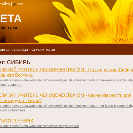
 сайта
|
rss
ЕТА
акой тьмы
авная страница
-
Список тегов
ег: СИБИРЬ
ЕЛИКИЙ УЧИТЕЛЬ ЧЕЛОВЕЧЕСТВА ММ - О распродаже Сибири
льнего Востока.
ps://derzhava-sveta.webnode.ru/news/velikij-uchitel-chelovechestva-mm-o-rasprodazhe-sibiri
nego-vostoka-/
ЕЛИКИЙ УЧИТЕЛЬ ЧЕЛОВЕЧЕСТВА ММ - Какие опасности для
ссии идут от Китая?
ps://derzhava-sveta.webnode.ru/news/velikij-uchitel-chelovechestva-mm-kakie-opasnosti-dl
sii-idut-ot-kitaya-/
 ЗАТОПЛЕНИЯХ
ps://derzhava-sveta.webnode.ru/news/o-zatopleniyakh/