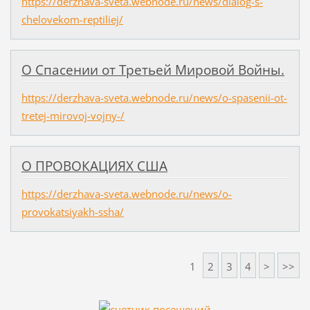
https://derzhava-sveta.webnode.ru/news/dialog-s-
chelovekom-reptiliej/
О Спасении от Третьей Мировой Войны.
https://derzhava-sveta.webnode.ru/news/o-spasenii-ot-
tretej-mirovoj-vojny-/
О ПРОВОКАЦИЯХ США
https://derzhava-sveta.webnode.ru/news/o-
provokatsiyakh-ssha/
1
2
3
4
>
>>