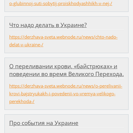
o-glubinnoj-suti-sobytij-proiskhodyashhikh-v-nej-/
Что надо делать в Украине?
https://derzhava-sveta.webnode.ru/news/chto-nado-
delat-v-ukraine-/
О переливании крови, «байстрюках» и
поведении во время Великого Перехода.
https://derzhava-sveta.webnode.ru/news/o-perelivanii-
krovi-bajstryukakh-i-povedenii-vo-vremya-velikogo-
perekhoda-/
Про события на Украине