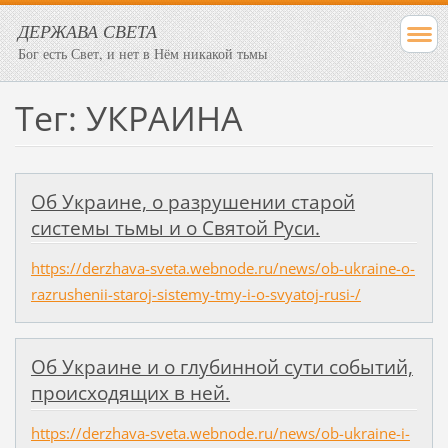
ДЕРЖАВА СВЕТА
Бог есть Свет, и нет в Нём никакой тьмы
Тег: УКРАИНА
Об Украине, о разрушении старой
системы тьмы и о Святой Руси.
https://derzhava-sveta.webnode.ru/news/ob-ukraine-o-
razrushenii-staroj-sistemy-tmy-i-o-svyatoj-rusi-/
Об Украине и о глубинной сути событий,
происходящих в ней.
https://derzhava-sveta.webnode.ru/news/ob-ukraine-i-