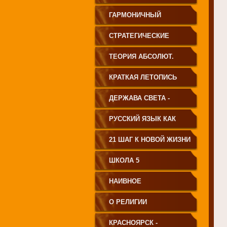
ГАРМОНИЧНЫЙ
ЧЕЛОВЕК
СТРАТЕГИЧЕСКИЕ
ЧЕРТЫ УКЛАДА
ТЕОРИЯ АБСОЛЮТ.
ГОСУДАРСТВА
СВЕТА
КРАТКАЯ ЛЕТОПИСЬ
ПРИНЦИПИАЛЬНО
ЧЕЛОВЕЧЕСТВА
ДЕРЖАВА СВЕТА -
НОВОГО ТИПА
ВЕНЕЦ ЧЕЛОВЕЧЕСТВА
РУССКИЙ ЯЗЫК КАК
ЧАСТЬ МАТРИЦЫ
21 ШАГ К НОВОЙ ЖИЗНИ
ТВОРЕНИЯ
ШКОЛА 5
НАИВНОЕ
СВЕТОПРЕДСТАВЛЕНИЕ
О РЕЛИГИИ
КРАСНОЯРСК -