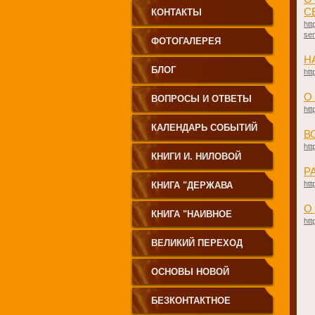
С
КОНТАКТЫ
htt
se
ФОТОГАЛЕРЕЯ
Н
БЛОГ
htt
О
ВОПРОСЫ И ОТВЕТЫ
htt
КАЛЕНДАРЬ СОБЫТИЙ
В
htt
КНИГИ И. НИЛОВОЙ
Р
htt
КНИГА "ДЕРЖАВА
О
СВЕТА
КНИГА "НАИВНОЕ
htt
СВЕТОПРЕСТАВЛЕНИЕ"
ВЕЛИКИЙ ПЕРЕХОД
ОСНОВЫ НОВОЙ
ЦИВИЛИЗАЦИИ
БЕЗКОНТАКТНОЕ