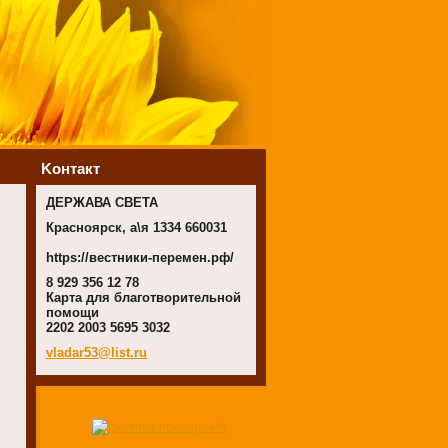
Koнтакт
ДЕРЖАВА СВЕТА
Красноярск, а\я 1334 660031
https://вестники-перемен.рф/
8 929 356 12 78
Карта для благотворительной
помощи
2202 2003 5695 3032
vladar53
@list.ru