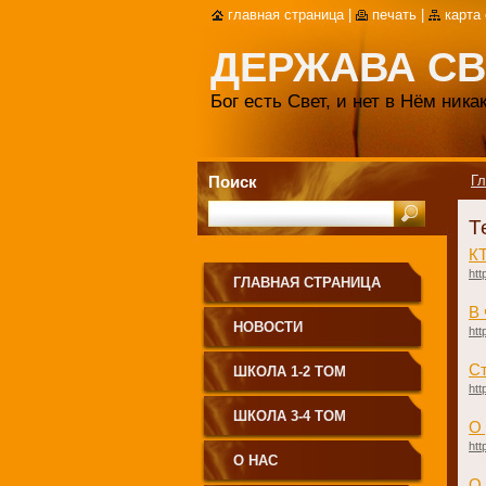
главная страница
|
печать
|
карта
ДЕРЖАВА СВ
Бог есть Свет, и нет в Нём ник
Поиск
Гл
Т
​
htt
ГЛАВНАЯ СТРАНИЦА
В 
НОВОСТИ
htt
Ст
ШКОЛА 1-2 ТОМ
htt
ШКОЛА 3-4 ТОМ
О
htt
О НАС
О