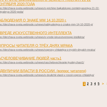
ЕНТЯБРЯ 2020 ГОДА
ps://derzhava-sveta.webnode.ru/news/o-prichine-bajkalskogo-zemletryaseniya-21-22-
ntyabrya-2020-goda/
АБЛЮДЕНИЯ О ЗНАКЕ ММ 14.10.2020 г.
ps://derzhava-sveta.webnode.ru/news/nablyudeniya-o-znake-mm-14-10-2020-g/
 ВРЕДЕ ИСКУССТВЕННОГО ИНТЕЛЛЕКТА
ps://derzhava-sveta.webnode.ru/news/o-vrede-iskusstvennogo-intellekta/
ОПРОСЫ ЧИТАТЕЛЯ О ТРЁХ ДНЯХ МРАКА
ps://derzhava-sveta.webnode.ru/news/voprosy-chitatelya-o-tryokh-dnyakh-mraka/
АСЧЕЛОВЕЧИВАНИЕ ЛЮДЕЙ часть1
ps://derzhava-sveta.webnode.ru/news/raschelovechivanie-lyudej-chast1/
 ДВУЛИЧИИ ВЛАСТИ В РОССИИ. (вопрос читателя)
ps://derzhava-sveta.webnode.ru/news/o-dvulichii-vlasti-v-rossii-vopros-chitatelya/
1
2
3
4
5
>