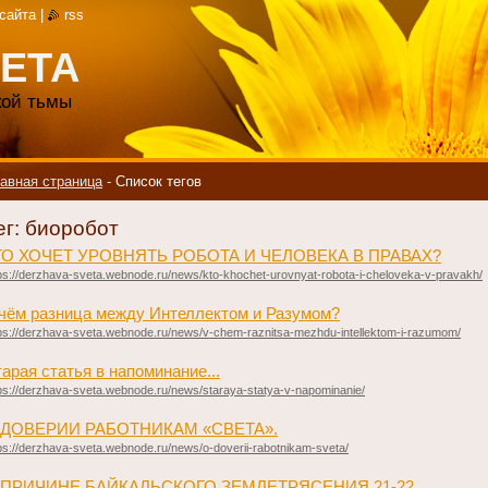
 сайта
|
rss
ЕТА
акой тьмы
авная страница
-
Список тегов
ег: биоробот
КТО ХОЧЕТ УРОВНЯТЬ РОБОТА И ЧЕЛОВЕКА В ПРАВАХ?
ps://derzhava-sveta.webnode.ru/news/kto-khochet-urovnyat-robota-i-cheloveka-v-pravakh/
чём разница между Интеллектом и Разумом?
ps://derzhava-sveta.webnode.ru/news/v-chem-raznitsa-mezhdu-intellektom-i-razumom/
арая статья в напоминание...
ps://derzhava-sveta.webnode.ru/news/staraya-statya-v-napominanie/
 ДОВЕРИИ РАБОТНИКАМ «СВЕТА».
ps://derzhava-sveta.webnode.ru/news/o-doverii-rabotnikam-sveta/
 ПРИЧИНЕ БАЙКАЛЬСКОГО ЗЕМЛЕТРЯСЕНИЯ 21-22