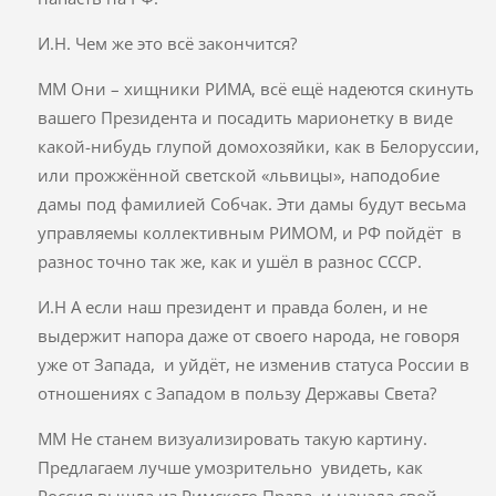
И.Н. Чем же это всё закончится?
ММ Они – хищники РИМА, всё ещё надеются скинуть
вашего Президента и посадить марионетку в виде
какой-нибудь глупой домохозяйки, как в Белоруссии,
или прожжённой светской «львицы», наподобие
дамы под фамилией Собчак. Эти дамы будут весьма
управляемы коллективным РИМОМ, и РФ пойдёт в
разнос точно так же, как и ушёл в разнос СССР.
И.Н А если наш президент и правда болен, и не
выдержит напора даже от своего народа, не говоря
уже от Запада, и уйдёт, не изменив статуса России в
отношениях с Западом в пользу Державы Света?
ММ Не станем визуализировать такую картину.
Предлагаем лучше умозрительно увидеть, как
Россия вышла из Римского Права, и начала свой